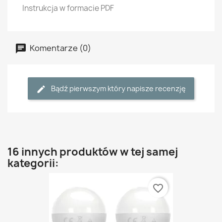
Instrukcja w formacie PDF
Komentarze (0)
Bądź pierwszym który napisze recenzję
16 innych produktów w tej samej
kategorii:
favorite_border