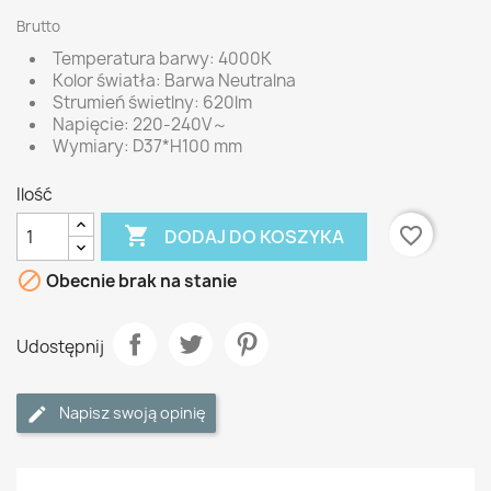
Brutto
Temperatura barwy: 4000K
Kolor światła: Barwa Neutralna
Strumień świetlny: 620lm
Napięcie: 220-240V～
Wymiary: D37*H100 mm
Ilość

favorite_border
DODAJ DO KOSZYKA

Obecnie brak na stanie
Udostępnij
Napisz swoją opinię