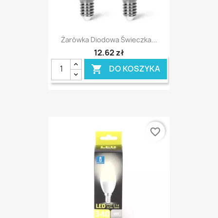
Żarówka Diodowa Świeczka...
12,62 zł
DO KOSZYKA

favorite_border