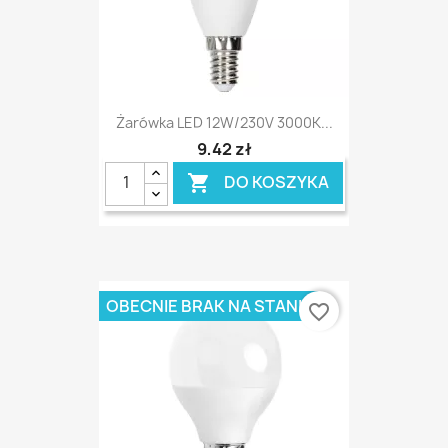
Żarówka LED 12W/230V 3000K...
9,42 zł
DO KOSZYKA

OBECNIE BRAK NA STANIE
favorite_border