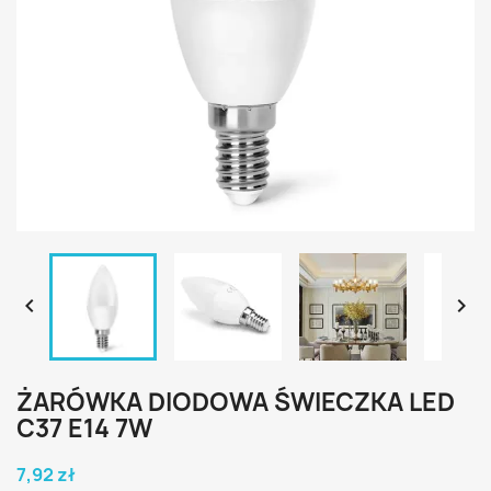


ŻARÓWKA DIODOWA ŚWIECZKA LED
C37 E14 7W
7,92 zł