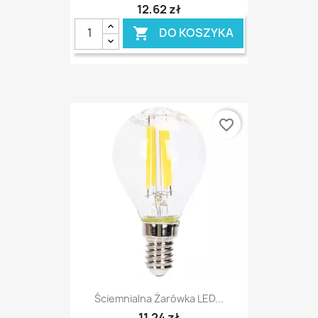
12,62 zł
DO KOSZYKA

favorite_border
Ściemnialna Żarówka LED...
11,24 zł