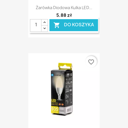
Żarówka Diodowa Kulka LED...
5,88 zł
DO KOSZYKA

favorite_border