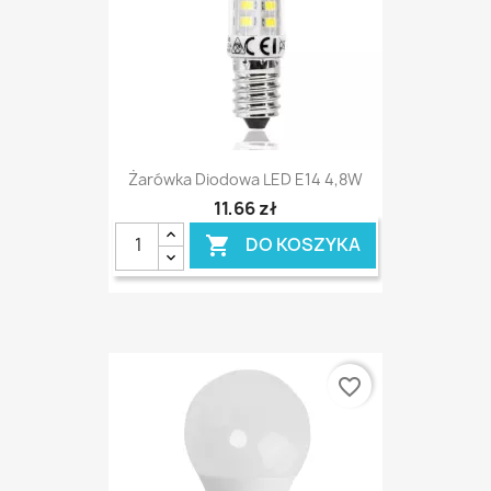
Żarówka Diodowa LED E14 4,8W
11,66 zł
DO KOSZYKA

favorite_border