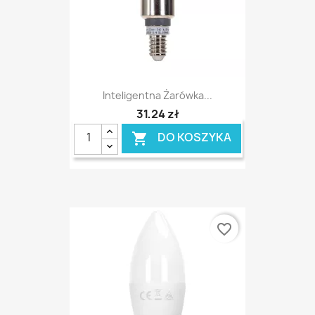
Inteligentna Żarówka...
31,24 zł
DO KOSZYKA

favorite_border