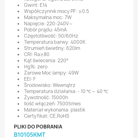
Gwint: E14
Współczynnik mocy PF: ≥0.5
Maksymalna moc: 7W
Napięcie: 220-240V～
Pobór prądu: 45mA
Częstotliwość: 50/60Hz
Temperatura barwy: 4000K
Strumień świetlny: 620lm
CRI: Ra≥80
Kąt świecenia: 220°
Hg%: zero
Żarowe Moc lampy: 49W
EEI: F
Środowisko: Wewnątrz
Temperatura działania: - 10 ℃～ 40 ℃
Żywotność: 15000h
Ilość włączeń: 7500times
Materiał wykonania: plastik
Certyfikat: CE,RoHS
PLIKI DO POBRANIA
B10105KMT