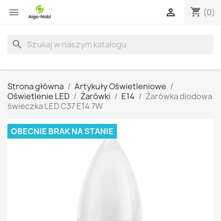
shopping_cart


(0)
search
Strona główna
Artykuły Oświetleniowe
Oświetlenie LED
Żarówki
E14
Żarówka diodowa
świeczka LED C37 E14 7W
OBECNIE BRAK NA STANIE