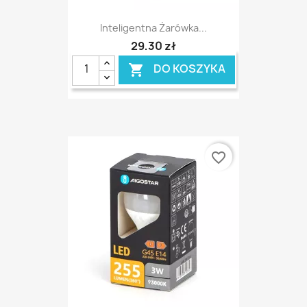
Inteligentna Żarówka...
29,30 zł
DO KOSZYKA

favorite_border