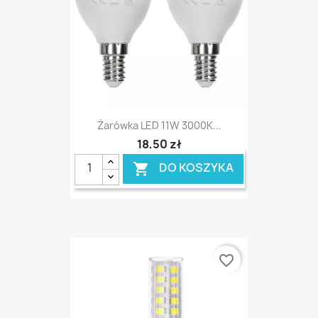
Żarówka LED 11W 3000K...
18,50 zł
DO KOSZYKA

favorite_border