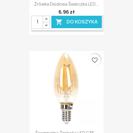
Żrówka Diodowa Świeczka LED...
6,96 zł
DO KOSZYKA

favorite_border
Ścemnialna Żarówka LED C35...