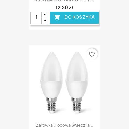
12,20 zł
DO KOSZYKA

favorite_border
Żarówka Diodowa Świeczka...