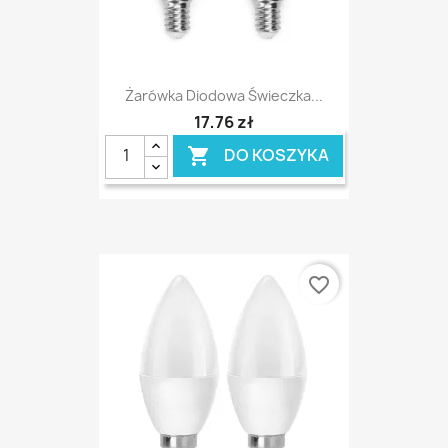
Żarówka Diodowa Świeczka...
17,76 zł
DO KOSZYKA

favorite_border