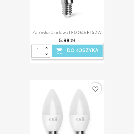
Żarówka Diodowa LED G45 E14 3W
5,98 zł
DO KOSZYKA

favorite_border