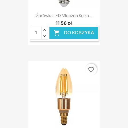
Żarówka LED Mleczna Kulka...
11,56 zł
DO KOSZYKA

favorite_border