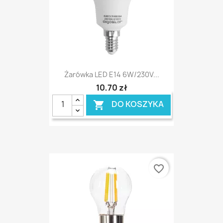
Żarówka LED E14 6W/230V...
10,70 zł
DO KOSZYKA

favorite_border