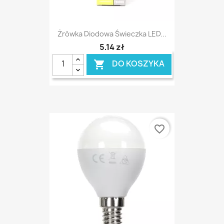
Żrówka Diodowa Świeczka LED...
5,14 zł
DO KOSZYKA

favorite_border