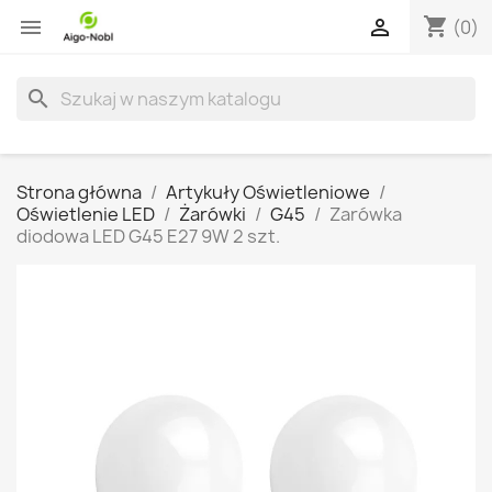
shopping_cart


(0)
search
Strona główna
Artykuły Oświetleniowe
Oświetlenie LED
Żarówki
G45
Zarówka
diodowa LED G45 E27 9W 2 szt.