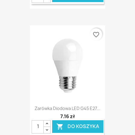
favorite_border
Zarówka Diodowa LED G45 E27...
7,16 zł
DO KOSZYKA
