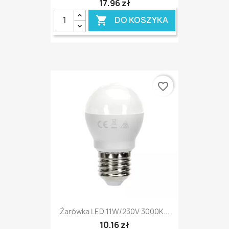
17,96 zł
DO KOSZYKA

favorite_border
Żarówka LED 11W/230V 3000K...
10,16 zł