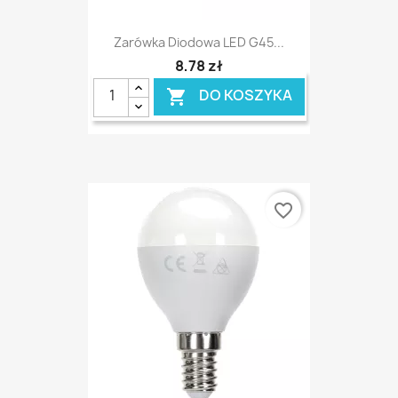
Zarówka Diodowa LED G45...
8,78 zł
DO KOSZYKA

favorite_border