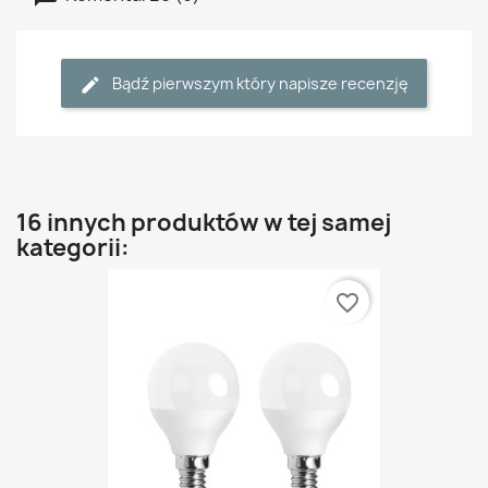
Bądź pierwszym który napisze recenzję
16 innych produktów w tej samej
kategorii:
favorite_border