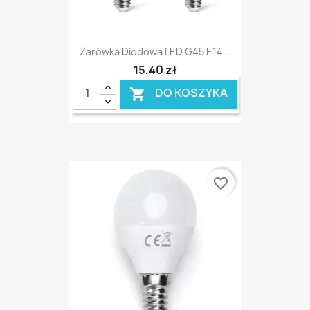
Żarówka Diodowa LED G45 E14...
15,40 zł
DO KOSZYKA

favorite_border