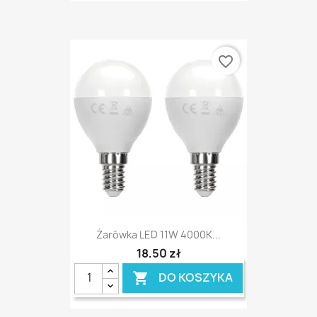
favorite_border
Żarówka LED 11W 4000K...
18,50 zł
DO KOSZYKA
