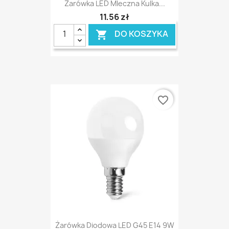
Żarówka LED Mleczna Kulka...
11,56 zł
DO KOSZYKA

favorite_border
Żarówka Diodowa LED G45 E14 9W