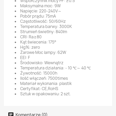
Współczynnik mocy PF: ≥0.5
Maksymalna moc: 9W
Napięcie: 220-240V～
Pobór prądu: 75mA
Częstotliwość: 50/60Hz
Temperatura barwy: 3000K
Strumień świetlny: 840lm
CRI: Ra≥80
Kąt świecenia: 175°
Hg%: zero
Żarowe Moc lampy: 62W
EEI: F
Środowisko: Wewnątrz
Temperatura działania: - 10 ℃～ 40 ℃
Żywotność: 15000h
Ilość włączeń: 7500times
Materiał wykonania: plastik
Certyfikat: CE,RoHS
Sztuk w opakowaniu: 2 szt.
Komentarze (0)