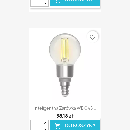
favorite_border
Inteligentna Żarówka WB G45...
38,18 zł
DO KOSZYKA
