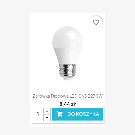
favorite_border
Zarówka Diodowa LED G45 E27 9W
8,44 zł
DO KOSZYKA
