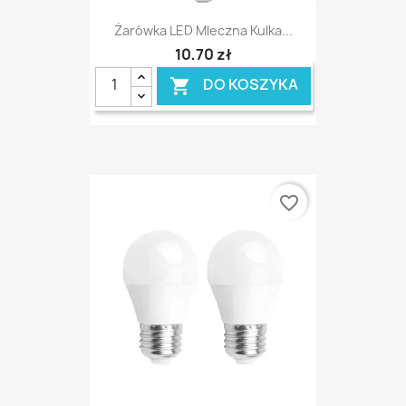
Żarówka LED Mleczna Kulka...
10,70 zł
DO KOSZYKA

favorite_border