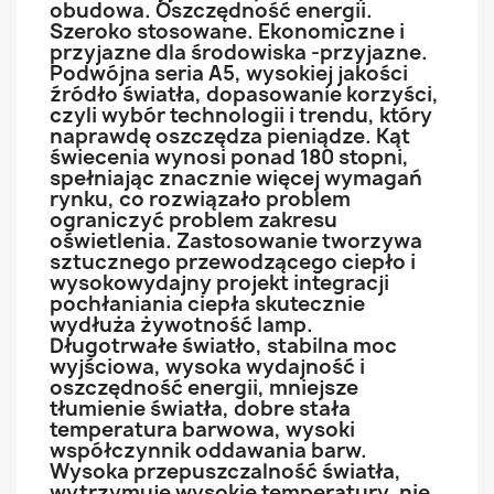
obudowa. Oszczędność energii.
Szeroko stosowane. Ekonomiczne i
przyjazne dla środowiska -przyjazne.
Podwójna seria A5, wysokiej jakości
źródło światła, dopasowanie korzyści,
czyli wybór technologii i trendu, który
naprawdę oszczędza pieniądze. Kąt
świecenia wynosi ponad 180 stopni,
spełniając znacznie więcej wymagań
rynku, co rozwiązało problem
ograniczyć problem zakresu
oświetlenia. Zastosowanie tworzywa
sztucznego przewodzącego ciepło i
wysokowydajny projekt integracji
pochłaniania ciepła skutecznie
wydłuża żywotność lamp.
Długotrwałe światło, stabilna moc
wyjściowa, wysoka wydajność i
oszczędność energii, mniejsze
tłumienie światła, dobre stała
temperatura barwowa, wysoki
współczynnik oddawania barw.
Wysoka przepuszczalność światła,
wytrzymuje wysokie temperatury, nie