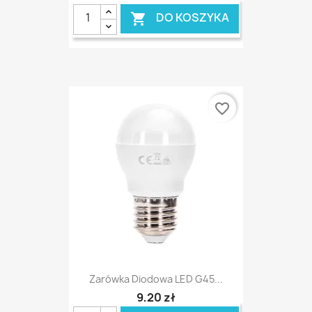
DO KOSZYKA

favorite_border
Zarówka Diodowa LED G45...
9,20 zł