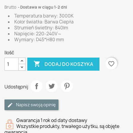
Brutto
Dostawa w ciągu 1-2 dni
Temperatura barwy: 3000K
Kolor światła: Barwa Ciepła
Strumień świetlny: 840lm
Napięcie: 220-240V～
Wymiary: D45*H80 mm
Ilość

favorite_border
DODAJ DO KOSZYKA
Udostępnij
Napisz swoją opinię
Gwarancja 1 rok od daty dostawy
Wszystkie produkty, trwałego użytku, są objęte
gwarancją.