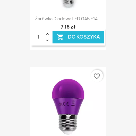
Żarówka Diodowa LED G45 E14...
7,16 zł
DO KOSZYKA

favorite_border