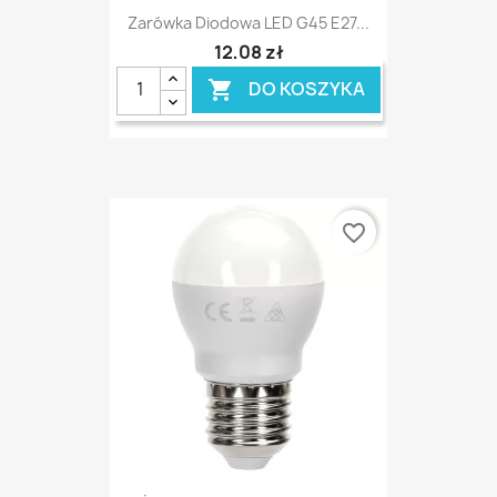
Zarówka Diodowa LED G45 E27...
12,08 zł
DO KOSZYKA

favorite_border