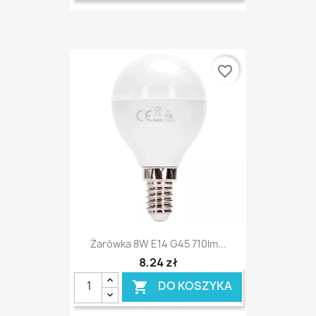
favorite_border
Żarówka 8W E14 G45 710lm...
8,24 zł
DO KOSZYKA
