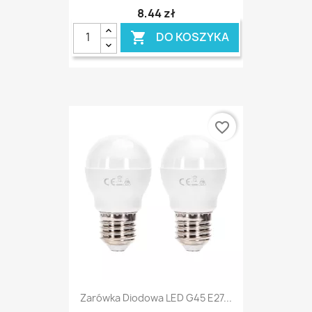
8,44 zł
DO KOSZYKA

favorite_border
Zarówka Diodowa LED G45 E27...