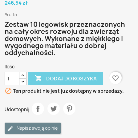
246,54 zł
Brutto
Zestaw 10 legowisk przeznaczonych
na cały okres rozwoju dla zwierząt
domowych. Wykonane z miękkiego i
wygodnego materiału o dobrej
oddychalności.
Ilość

favorite_border
DODAJ DO KOSZYKA

Ten produkt nie jest już dostępny w sprzedaży.
Udostępnij
Napisz swoją opinię