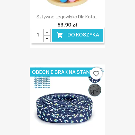
Sztywne Legowisko Dla Kota...
53,90 zł
DO KOSZYKA

OBECNIE BRAK NA STANIE
favorite_border