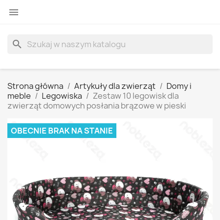

search
Strona główna
Artykuły dla zwierząt
Domy i
meble
Legowiska
Zestaw 10 legowisk dla
zwierząt domowych posłania brązowe w pieski
OBECNIE BRAK NA STANIE