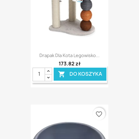
Drapak Dla Kota Legowisko...
173,82 zł
DO KOSZYKA

favorite_border