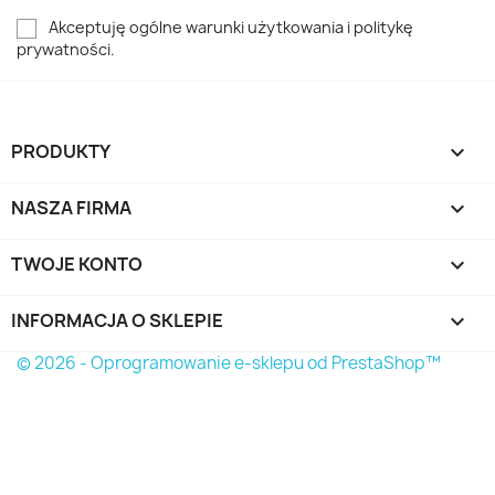
Akceptuję ogólne warunki użytkowania i politykę
prywatności.
PRODUKTY

NASZA FIRMA

TWOJE KONTO

INFORMACJA O SKLEPIE
keyboard_arrow_down
© 2026 - Oprogramowanie e-sklepu od PrestaShop™