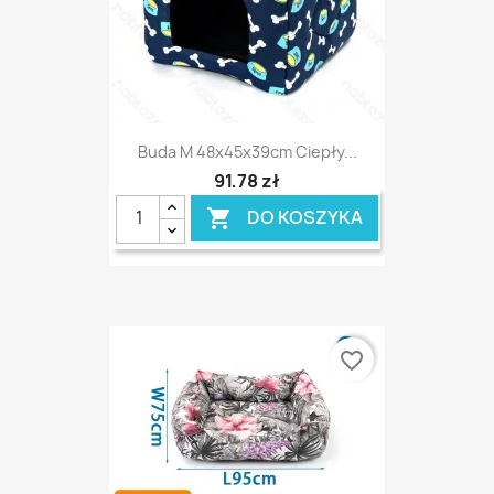
Buda M 48x45x39cm Ciepły...
91,78 zł
DO KOSZYKA

favorite_border