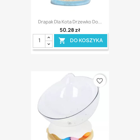
Drapak Dla Kota Drzewko Do...
50,28 zł
DO KOSZYKA

favorite_border