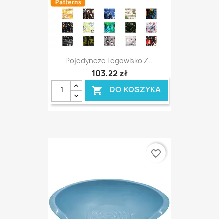
Pojedyncze Legowisko Z...
103,22 zł
DO KOSZYKA

favorite_border