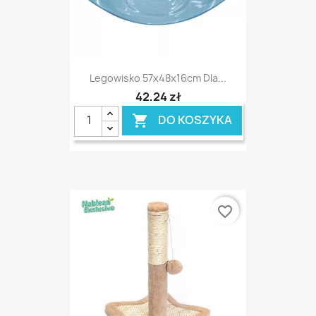
Legowisko 57x48x16cm Dla...
42,24 zł
DO KOSZYKA

favorite_border