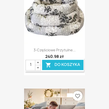
3-Częściowe Przytulne...
240,98 zł
DO KOSZYKA

favorite_border