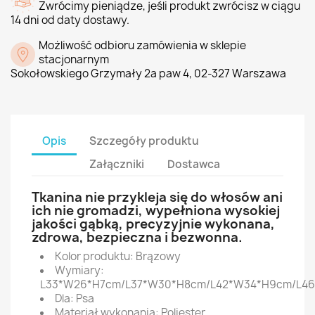
Zwrócimy pieniądze, jeśli produkt zwrócisz w ciągu
14 dni od daty dostawy.
Możliwość odbioru zamówienia w sklepie
stacjonarnym
Sokołowskiego Grzymały 2a paw 4, 02-327 Warszawa
Opis
Szczegóły produktu
Załączniki
Dostawca
Tkanina nie przykleja się do włosów ani
ich nie gromadzi, wypełniona wysokiej
jakości gąbką, precyzyjnie wykonana,
zdrowa, bezpieczna i bezwonna.
Kolor produktu: Brązowy
Wymiary:
L33*W26*H7cm/L37*W30*H8cm/L42*W34*H9cm/L46
Dla: Psa
Materiał wykonania: Poliester