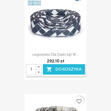
Legowisko Dla Zwierząt W...
292,10 zł
DO KOSZYKA

favorite_border