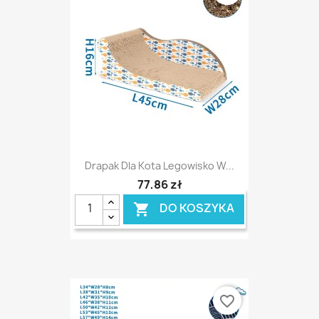
Drapak Dla Kota Legowisko W...
77,86 zł
DO KOSZYKA

favorite_border