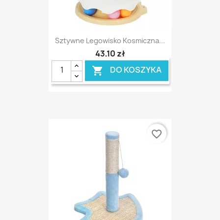
Sztywne Legowisko Kosmiczna...
43,10 zł
DO KOSZYKA

favorite_border