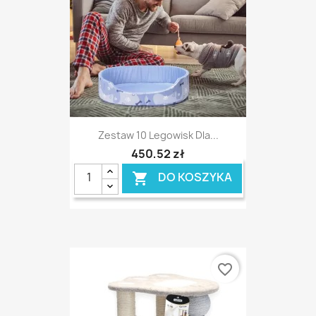
Zestaw 10 Legowisk Dla...
450,52 zł
DO KOSZYKA

favorite_border