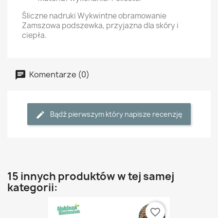
Śliczne nadruki Wykwintne obramowanie
Zamszowa podszewka, przyjazna dla skóry i
ciepła.
Komentarze (0)
Bądź pierwszym który napisze recenzję
15 innych produktów w tej samej
kategorii:
favorite_border