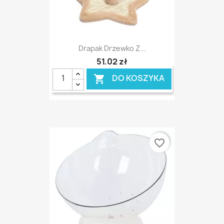
Drapak Drzewko Z...
51,02 zł
DO KOSZYKA

favorite_border