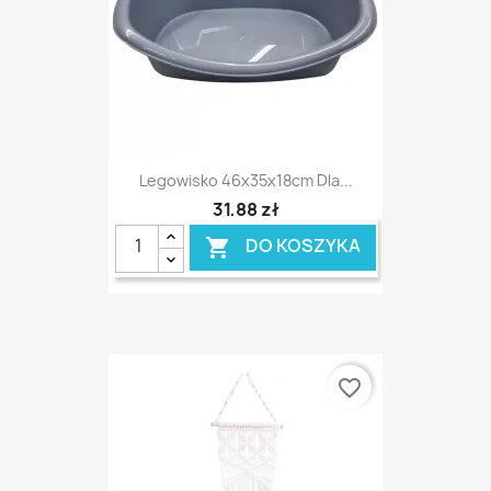
Legowisko 46x35x18cm Dla...
31,88 zł
DO KOSZYKA

favorite_border