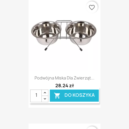
favorite_border
Podwójna Miska Dla Zwierząt...
28,24 zł
DO KOSZYKA
