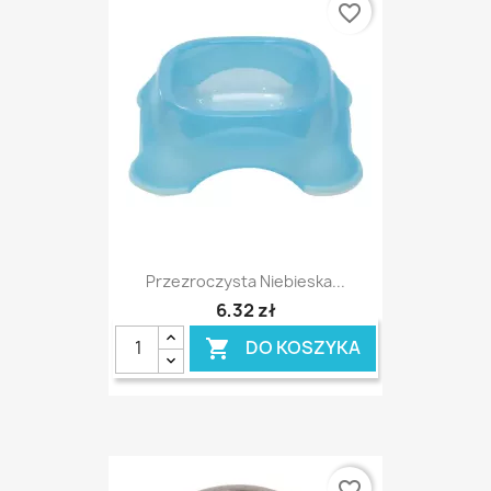
favorite_border
Przezroczysta Niebieska...
6,32 zł
DO KOSZYKA

favorite_border