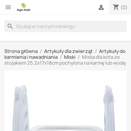
shopping_cart


(0)
search
Strona główna
Artykuły dla zwierząt
Artykuły do
karmienia i nawadniania
Miski
Miska dla kota ze
stojakiem 25.2x17x18cm pochylona na karmę lub wodę