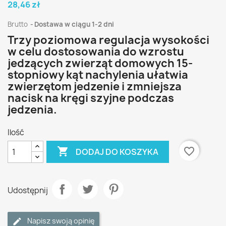
28,46 zł
Brutto
Dostawa w ciągu 1-2 dni
Trzy poziomowa regulacja wysokości
w celu dostosowania do wzrostu
jedzących zwierząt domowych 15-
stopniowy kąt nachylenia ułatwia
zwierzętom jedzenie i zmniejsza
nacisk na kręgi szyjne podczas
jedzenia.
Ilość

favorite_border
DODAJ DO KOSZYKA
Udostępnij
Napisz swoją opinię