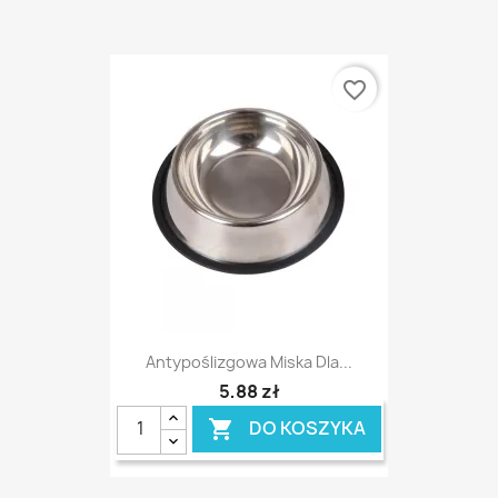
favorite_border
Antypoślizgowa Miska Dla...
5,88 zł
DO KOSZYKA
