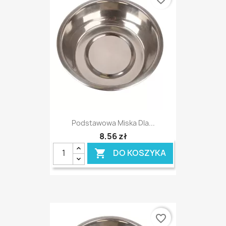
Podstawowa Miska Dla...
8,56 zł
DO KOSZYKA

favorite_border