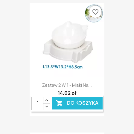
favorite_border
Zestaw 2 W 1 - Miski Na...
14,02 zł
DO KOSZYKA
