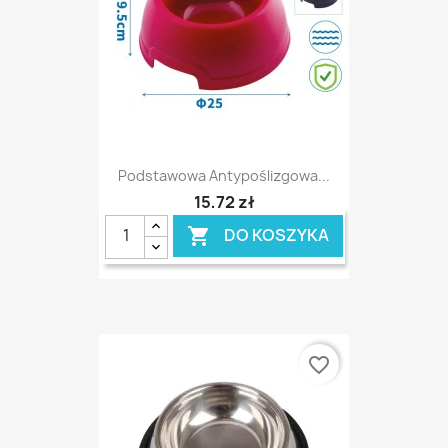
Podstawowa Antypoślizgowa...
15,72 zł
DO KOSZYKA

favorite_border