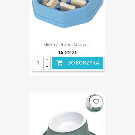
Miska Z Przeszkodami...
14,22 zł
DO KOSZYKA

favorite_border