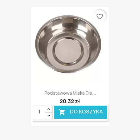
favorite_border
Podstawowa Miska Dla...
20,32 zł
DO KOSZYKA
