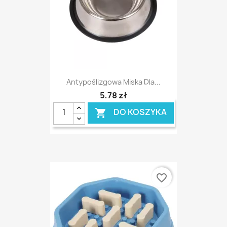
Antypoślizgowa Miska Dla...
5,78 zł
DO KOSZYKA

favorite_border