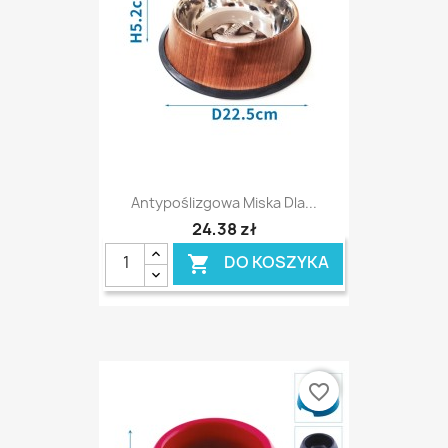
Antypoślizgowa Miska Dla...
24,38 zł
DO KOSZYKA

favorite_border