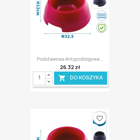
Podstawowa Antypoślizgowa...
26,32 zł
DO KOSZYKA

favorite_border