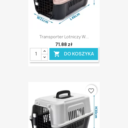
Transporter Lotniczy W...
71,88 zł
DO KOSZYKA

favorite_border