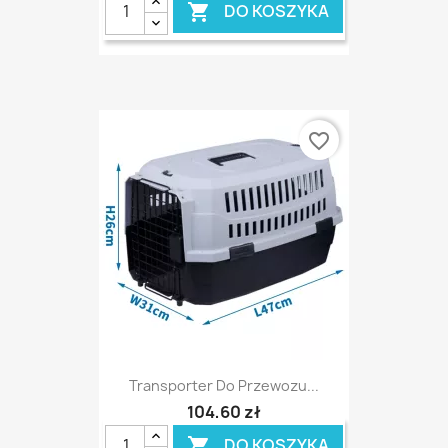
DO KOSZYKA

favorite_border
Transporter Do Przewozu...
104,60 zł
DO KOSZYKA
