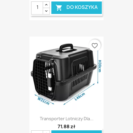
DO KOSZYKA

favorite_border
Transporter Lotniczy Dla...
71,88 zł