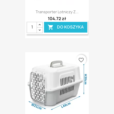
Transporter Lotniczy Z...
104,72 zł
DO KOSZYKA

favorite_border