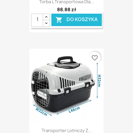
Torba L Transportowa Dla...
88,88 zł
DO KOSZYKA

favorite_border
Transporter Lotniczy Z...