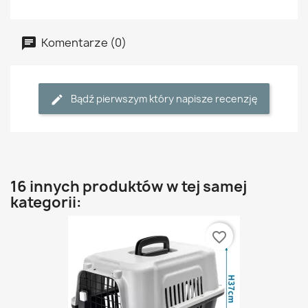
Komentarze (0)
Bądź pierwszym który napisze recenzję
16 innych produktów w tej samej
kategorii:
favorite_border