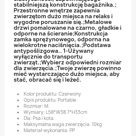
stabilniejszą konstrukcję bagażnika.;
Przestronne wnętrze zapewnia
zwierzętom dużo miejsca na relaks i
wygodne poruszanie się.;Metalowe
drzwi pomalowane na czarno, gładkie i
odporne na ścieranie;Konstrukcja
zamka sprężynowego, odporna na
wielokrotne naciśnięcia.;Podstawa
antypoślizgowa.. 1-Używany
wyłącznie do transportu
zwierząt.;Wybierz odpowiedni rozmiar
dla zwierzęcia.;Twoje zwierzę powinno
mieć wystarczająco dużo miejsca, aby
stać, obracać się i leżeć.
Kolor produktu: Czerwony
Opis produktu: Portable
Rozmiar: M.
Wymiary: L58*W38.7*H33cm
Dla: Psa i kota
Maksymalna waga zwierzęcia: 10kg
Materiał wykonania: PP