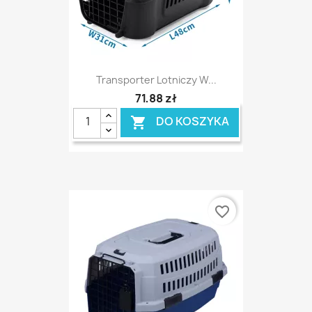
Transporter Lotniczy W...
71,88 zł
DO KOSZYKA

favorite_border