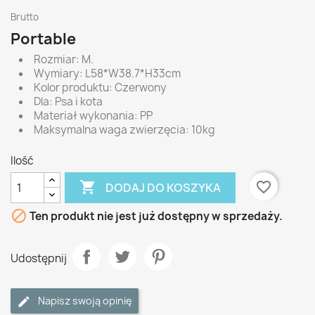
Brutto
Portable
Rozmiar: M.
Wymiary: L58*W38.7*H33cm
Kolor produktu: Czerwony
Dla: Psa i kota
Materiał wykonania: PP
Maksymalna waga zwierzęcia: 10kg
Ilość

favorite_border
DODAJ DO KOSZYKA

Ten produkt nie jest już dostępny w sprzedaży.
Udostępnij
Napisz swoją opinię