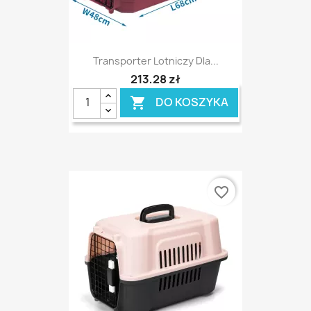
Transporter Lotniczy Dla...
213,28 zł
DO KOSZYKA

favorite_border