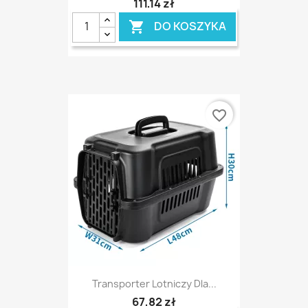
111,14 zł
DO KOSZYKA

favorite_border
Transporter Lotniczy Dla...
67,82 zł