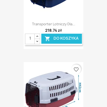
Transporter Lotniczy Dla...
218,74 zł
DO KOSZYKA

favorite_border