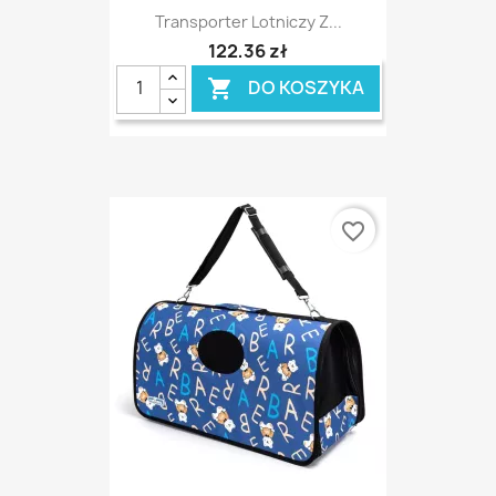
Transporter Lotniczy Z...
122,36 zł
DO KOSZYKA

favorite_border