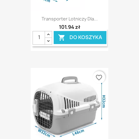
Transporter Lotniczy Dla...
101,94 zł
DO KOSZYKA

favorite_border