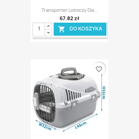
Transporter Lotniczy Dla...
67,82 zł
DO KOSZYKA

favorite_border