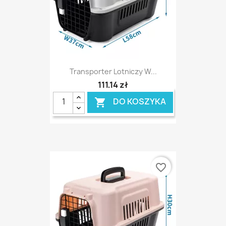
Transporter Lotniczy W...
111,14 zł
DO KOSZYKA

favorite_border