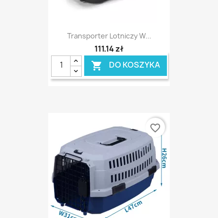
Transporter Lotniczy W...
111,14 zł
DO KOSZYKA

favorite_border