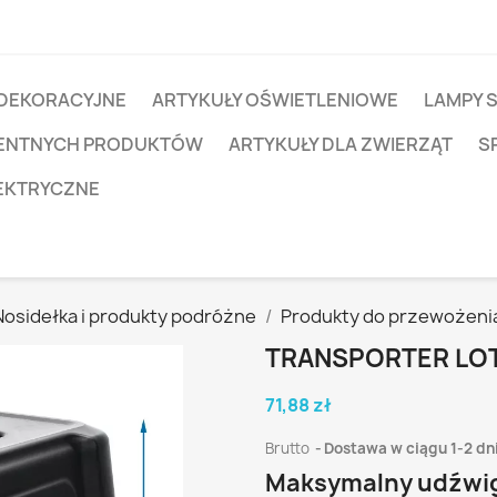
 DEKORACYJNE
ARTYKUŁY OŚWIETLENIOWE
LAMPY 
IGENTNYCH PRODUKTÓW
ARTYKUŁY DLA ZWIERZĄT
S
EKTRYCZNE
Nosidełka i produkty podróżne
Produkty do przewożeni
TRANSPORTER LOT
71,88 zł
Brutto
Dostawa w ciągu 1-2 dn
Maksymalny udźwi