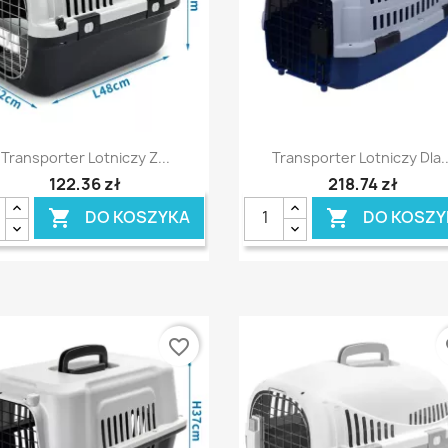
Szybki podgląd
Szybki podgląd


Transporter Lotniczy Z...
Transporter Lotniczy Dla..
122,36 zł
218,74 zł
DO KOSZYKA
DO KOSZY


favorite_border
fa