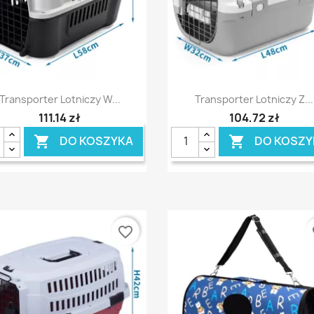
Szybki podgląd
Szybki podgląd


Transporter Lotniczy W...
Transporter Lotniczy Z...
111,14 zł
104,72 zł
DO KOSZYKA
DO KOSZY


favorite_border
fa