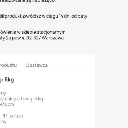
realizowane są na bieżąco.
li produkt zwrócisz w ciągu 14 dni od daty
ówienia w sklepie stacjonarnym
ły 2a paw 4, 02-327 Warszawa
roduktu
Dostawca
: 5kg
rny
symalny udźwig: 5 kg
*H30cm
 PP i żelazo
leny