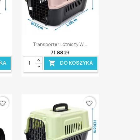
Szybki podgląd

Transporter Lotniczy W...
71,88 zł
KA
DO KOSZYKA

vorite_border
favorite_border