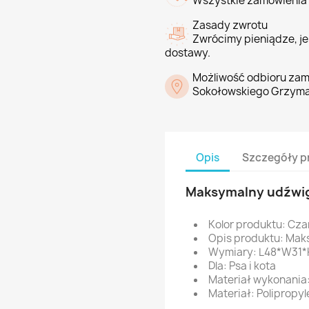
Wszystkie zamówienia 
Zasady zwrotu
Zwrócimy pieniądze, jeś
dostawy.
Możliwość odbioru zam
Sokołowskiego Grzyma
Opis
Szczegóły p
Maksymalny udźwig
Kolor produktu: Cza
Opis produktu: Mak
Wymiary: L48*W31
Dla: Psa i kota
Materiał wykonania:
Materiał: Polipropy