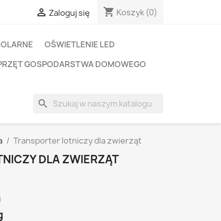
shopping_cart

Koszyk
(0)
Zaloguj się
SOLARNE
OŚWIETLENIE LED
PRZĘT GOSPODARSTWA DOMOWEGO
search
a
Transporter lotniczy dla zwierząt
NICZY DLA ZWIERZĄT
i
g