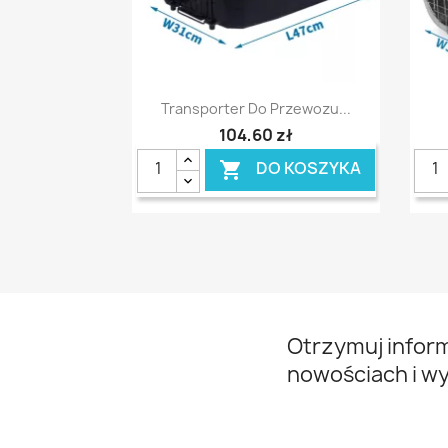
Szybki podgląd

Transporter Do Przewozu...
104,60 zł
DO KOSZYKA

Otrzymuj infor
nowościach i w