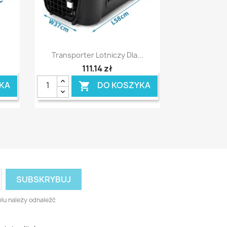
Szybki podgląd

.
Transporter Lotniczy Dla...
111,14 zł
KA
DO KOSZYKA

lu należy odnaleźć