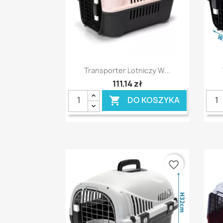
Szybki podgląd

Transporter Lotniczy W...
111,14 zł
DO KOSZYKA

favorite_border