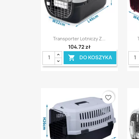
Szybki podgląd

Transporter Lotniczy Z...
104,72 zł
DO KOSZYKA

favorite_border