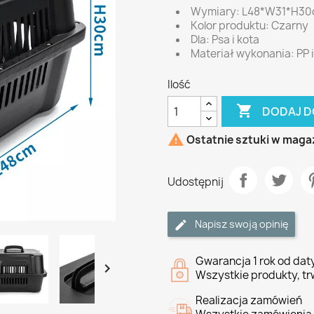
Wymiary: L48*W31*H3
Kolor produktu: Czarny
Dla: Psa i kota
Materiał wykonania: PP i
Ilość

DODAJ D

Ostatnie sztuki w maga
Udostępnij
Napisz swoją opinię
Gwarancja 1 rok od da

Wszystkie produkty, tr
Realizacja zamówień