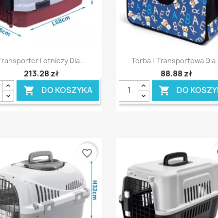
Szybki podgląd
Szybki podgląd


Transporter Lotniczy Dla...
Torba L Transportowa Dla.
213,28 zł
88,88 zł
DO KOSZYKA
DO KOSZY


favorite_border
fa