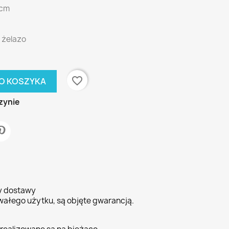
0cm
 żelazo
favorite_border
O KOSZYKA
zynie
ty dostawy
wałego użytku, są objęte gwarancją.