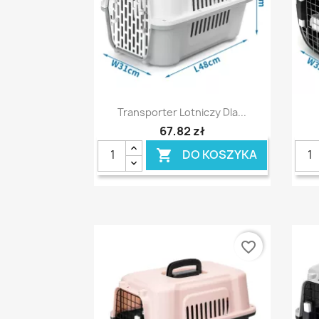
Szybki podgląd

Transporter Lotniczy Dla...
67,82 zł
DO KOSZYKA

favorite_border