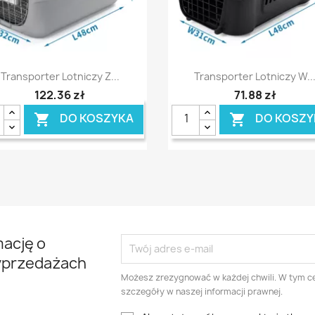
Szybki podgląd
Szybki podgląd


Transporter Lotniczy Z...
Transporter Lotniczy W..
122,36 zł
71,88 zł
DO KOSZYKA
DO KOSZY


mację o
yprzedażach
Możesz zrezygnować w każdej chwili. W tym ce
szczegóły w naszej informacji prawnej.