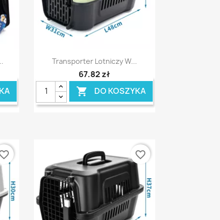
Szybki podgląd

..
Transporter Lotniczy W...
67,82 zł
KA
DO KOSZYKA

vorite_border
favorite_border