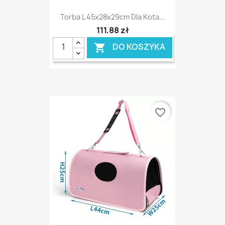
Torba L 45x28x29cm Dla Kota...
111,88 zł
DO KOSZYKA

favorite_border