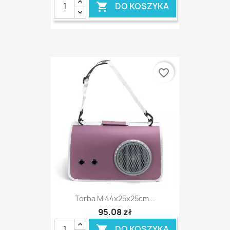
DO KOSZYKA

favorite_border
Torba M 44x25x25cm...
95,08 zł
DO KOSZYKA
