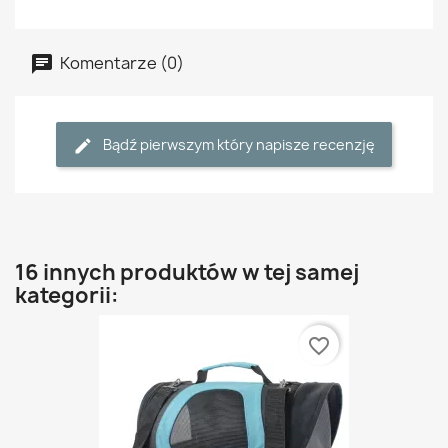
Komentarze (0)
Bądź pierwszym który napisze recenzję
16 innych produktów w tej samej
kategorii:
favorite_border