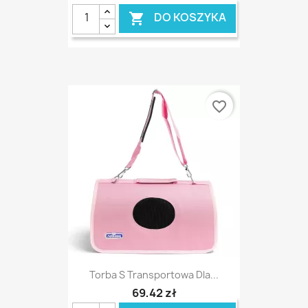
DO KOSZYKA

favorite_border
Torba S Transportowa Dla...
69,42 zł