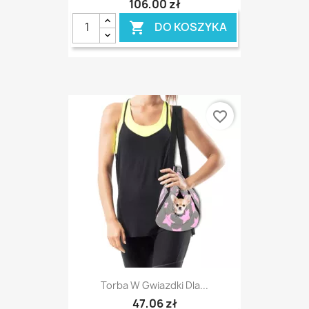
106,00 zł
DO KOSZYKA

favorite_border
Torba W Gwiazdki Dla...
47,06 zł