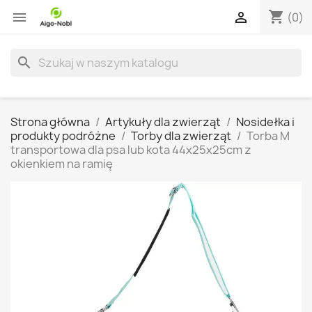
shopping_cart


(0)
search
Strona główna
Artykuły dla zwierząt
Nosidełka i
produkty podróżne
Torby dla zwierząt
Torba M
transportowa dla psa lub kota 44x25x25cm z
okienkiem na ramię