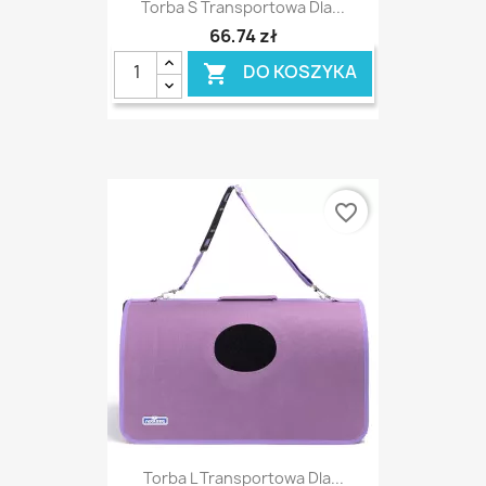
Torba S Transportowa Dla...
66,74 zł
DO KOSZYKA

favorite_border
Torba L Transportowa Dla...