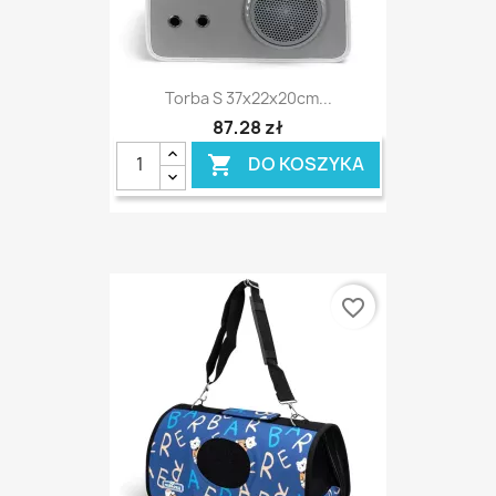
Torba S 37x22x20cm...
87,28 zł
DO KOSZYKA

favorite_border