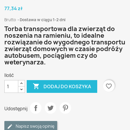
77,34 zł
Brutto
Dostawa w ciągu 1-2 dni
Torba transportowa dla zwierząt do
noszenia na ramieniu, to idealne
rozwiązanie do wygodnego transportu
zwierząt domowych w czasie podróży
autobusem, pociągiem czy do
weterynarza.
Ilość

favorite_border
DODAJ DO KOSZYKA
Udostępnij
Napisz swoją opinię