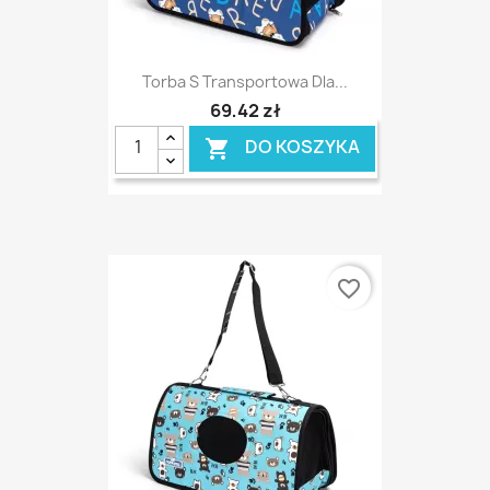
Torba S Transportowa Dla...
69,42 zł
DO KOSZYKA

favorite_border