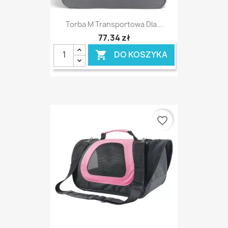
Torba M Transportowa Dla...
77,34 zł
DO KOSZYKA

favorite_border