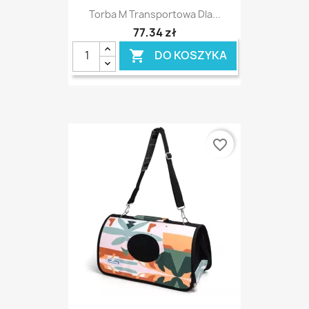
Torba M Transportowa Dla...
77,34 zł
DO KOSZYKA

favorite_border