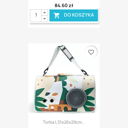
84,60 zł
DO KOSZYKA

favorite_border
Torba L 51x26x29cm...