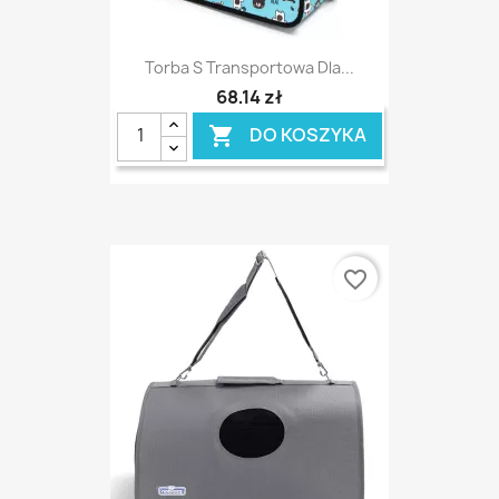
Torba S Transportowa Dla...
68,14 zł
DO KOSZYKA

favorite_border