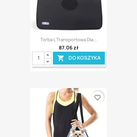
Torba L Transportowa Dla...
87,06 zł
DO KOSZYKA

favorite_border