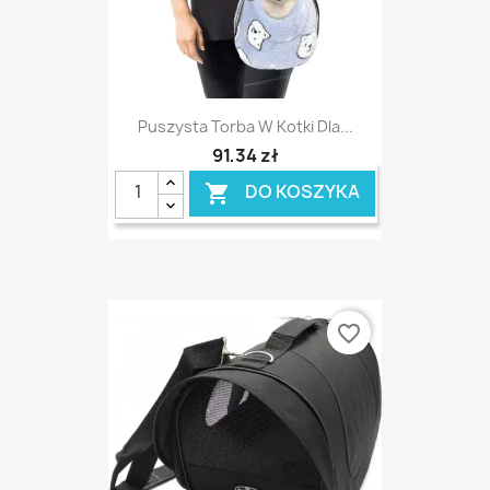
Puszysta Torba W Kotki Dla...
91,34 zł
DO KOSZYKA

favorite_border