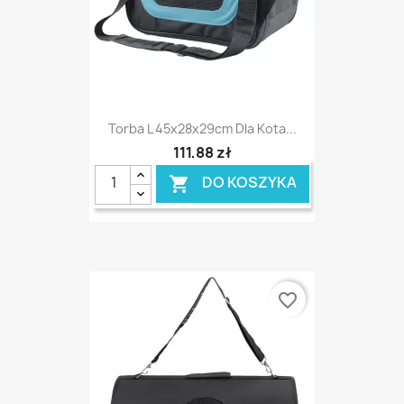
Torba L 45x28x29cm Dla Kota...
111,88 zł
DO KOSZYKA

favorite_border