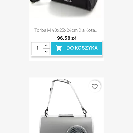
Torba M 40x23x24cm Dla Kota...
96,38 zł
DO KOSZYKA

favorite_border