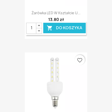
Żarówka LED W Kształcie U...
13,80 zł
DO KOSZYKA

favorite_border