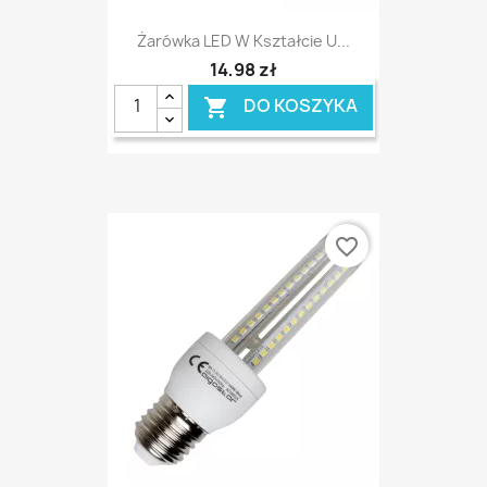
Żarówka LED W Kształcie U...
14,98 zł
DO KOSZYKA

favorite_border