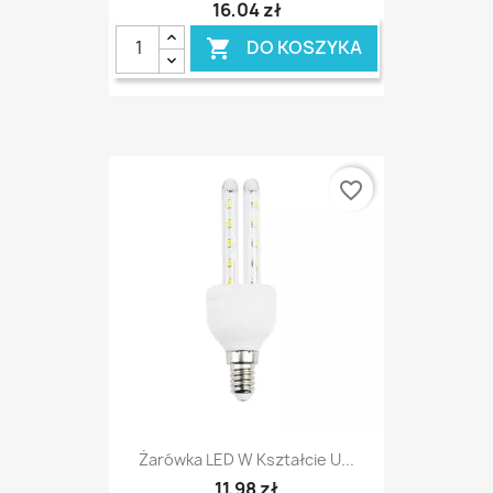
16,04 zł
DO KOSZYKA

favorite_border
Żarówka LED W Kształcie U...
11,98 zł