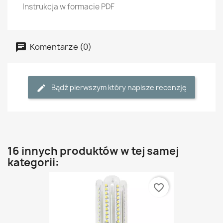
Instrukcja w formacie PDF
Komentarze (0)
Bądź pierwszym który napisze recenzję
16 innych produktów w tej samej
kategorii:
favorite_border