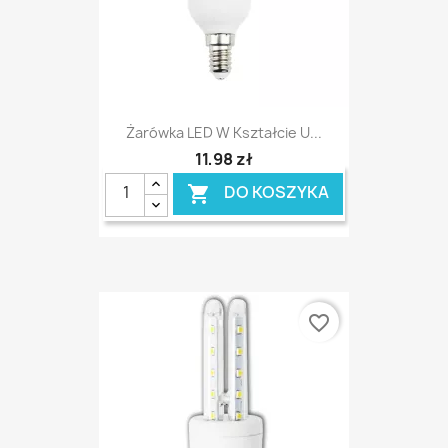
Żarówka LED W Kształcie U...
11,98 zł
DO KOSZYKA

favorite_border