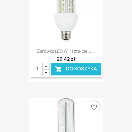
Żarówka LED W Kształcie U...
29,42 zł
DO KOSZYKA

favorite_border