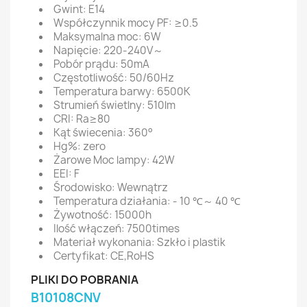
Gwint: E14
Współczynnik mocy PF: ≥0.5
Maksymalna moc: 6W
Napięcie: 220-240V～
Pobór prądu: 50mA
Częstotliwość: 50/60Hz
Temperatura barwy: 6500K
Strumień świetlny: 510lm
CRI: Ra≥80
Kąt świecenia: 360°
Hg%: zero
Żarowe Moc lampy: 42W
EEI: F
Środowisko: Wewnątrz
Temperatura działania: - 10 ℃～ 40 ℃
Żywotność: 15000h
Ilość włączeń: 7500times
Materiał wykonania: Szkło i plastik
Certyfikat: CE,RoHS
PLIKI DO POBRANIA
B10108CNV