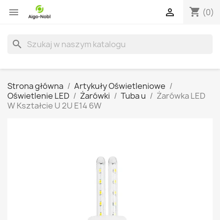
shopping_cart


(0)
search
Strona główna
Artykuły Oświetleniowe
Oświetlenie LED
Żarówki
Tuba u
Żarówka LED
W Kształcie U 2U E14 6W