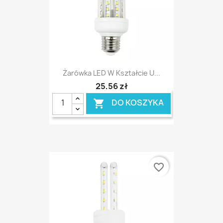
Żarówka LED W Kształcie U...
25,56 zł
DO KOSZYKA

favorite_border