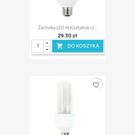
Żarówka LED W Kształcie U...
29,30 zł
DO KOSZYKA

favorite_border