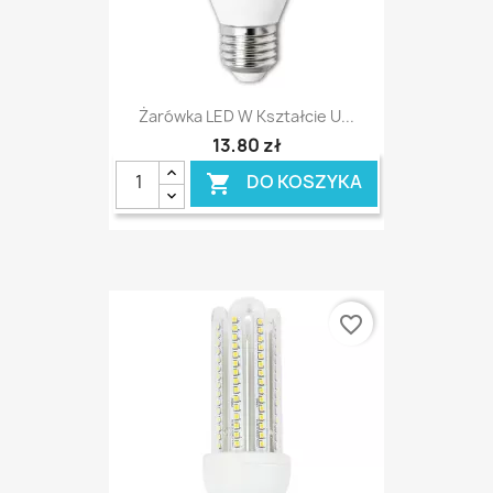
Żarówka LED W Kształcie U...
13,80 zł
DO KOSZYKA

favorite_border