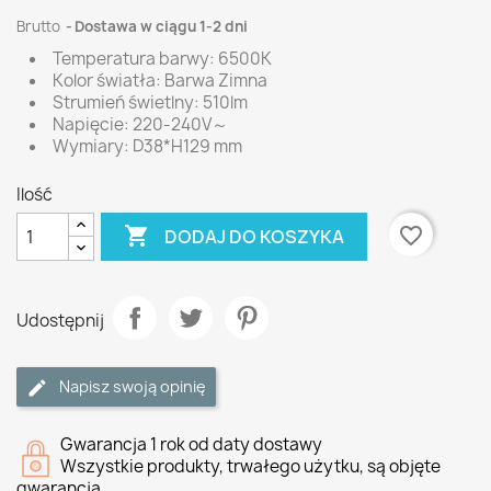
Brutto
Dostawa w ciągu 1-2 dni
Temperatura barwy: 6500K
Kolor światła: Barwa Zimna
Strumień świetlny: 510lm
Napięcie: 220-240V～
Wymiary: D38*H129 mm
Ilość

favorite_border
DODAJ DO KOSZYKA
Udostępnij
Napisz swoją opinię
Gwarancja 1 rok od daty dostawy
Wszystkie produkty, trwałego użytku, są objęte
gwarancją.