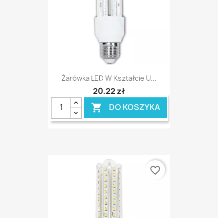
Żarówka LED W Kształcie U...
20,22 zł
DO KOSZYKA

favorite_border