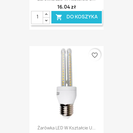
16,04 zł
DO KOSZYKA

favorite_border
Żarówka LED W Kształcie U...