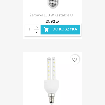
Żarówka LED W Kształcie U...
21,92 zł
DO KOSZYKA

favorite_border