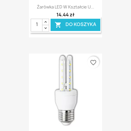
Żarówka LED W Kształcie U...
14,44 zł
DO KOSZYKA

favorite_border