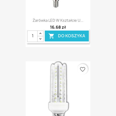
Żarówka LED W Kształcie U...
16,68 zł
DO KOSZYKA

favorite_border