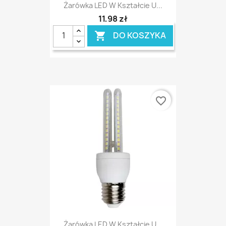
Żarówka LED W Kształcie U...
11,98 zł
DO KOSZYKA

favorite_border
Żarówka LED W Kształcie U...