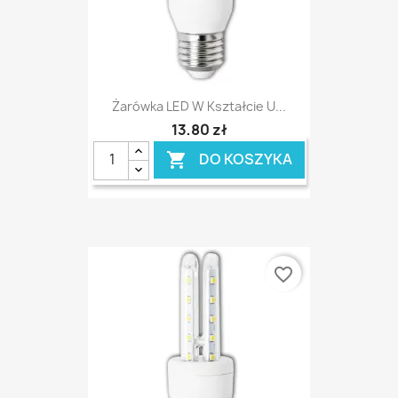
Żarówka LED W Kształcie U...
13,80 zł
DO KOSZYKA

favorite_border