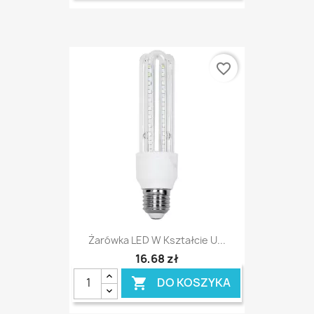
favorite_border
Żarówka LED W Kształcie U...
16,68 zł
DO KOSZYKA
