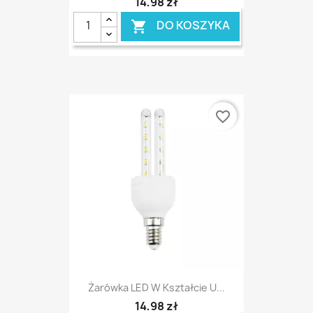
14,98 zł
DO KOSZYKA

favorite_border
Żarówka LED W Kształcie U...
14,98 zł