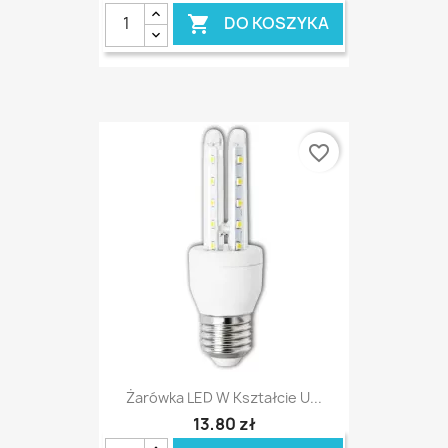
DO KOSZYKA

favorite_border
Żarówka LED W Kształcie U...
13,80 zł