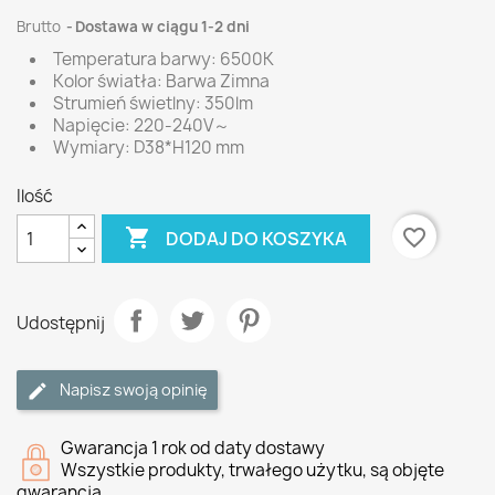
Brutto
Dostawa w ciągu 1-2 dni
Temperatura barwy: 6500K
Kolor światła: Barwa Zimna
Strumień świetlny: 350lm
Napięcie: 220-240V～
Wymiary: D38*H120 mm
Ilość

favorite_border
DODAJ DO KOSZYKA
Udostępnij
Napisz swoją opinię
Gwarancja 1 rok od daty dostawy
Wszystkie produkty, trwałego użytku, są objęte
gwarancją.