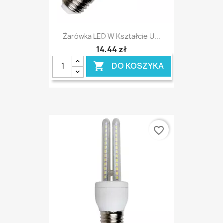
Żarówka LED W Kształcie U...
14,44 zł
DO KOSZYKA

favorite_border