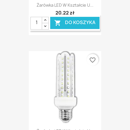
Żarówka LED W Kształcie U...
20,22 zł
DO KOSZYKA

favorite_border