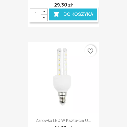
29,30 zł
DO KOSZYKA

favorite_border
Żarówka LED W Kształcie U...