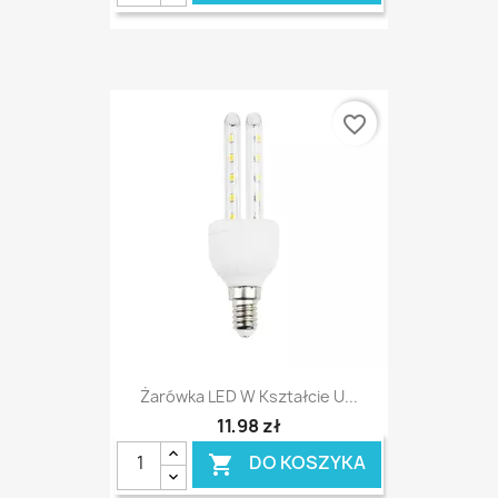
favorite_border
Żarówka LED W Kształcie U...
11,98 zł
DO KOSZYKA
