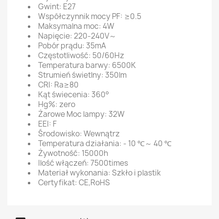
Gwint: E27
Współczynnik mocy PF: ≥0.5
Maksymalna moc: 4W
Napięcie: 220-240V～
Pobór prądu: 35mA
Częstotliwość: 50/60Hz
Temperatura barwy: 6500K
Strumień świetlny: 350lm
CRI: Ra≥80
Kąt świecenia: 360°
Hg%: zero
Żarowe Moc lampy: 32W
EEI: F
Środowisko: Wewnątrz
Temperatura działania: - 10 ℃～ 40 ℃
Żywotność: 15000h
Ilość włączeń: 7500times
Materiał wykonania: Szkło i plastik
Certyfikat: CE,RoHS