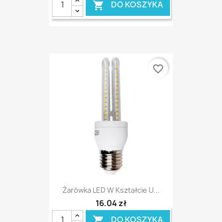
DO KOSZYKA

favorite_border
Żarówka LED W Kształcie U...
16,04 zł
DO KOSZYKA
