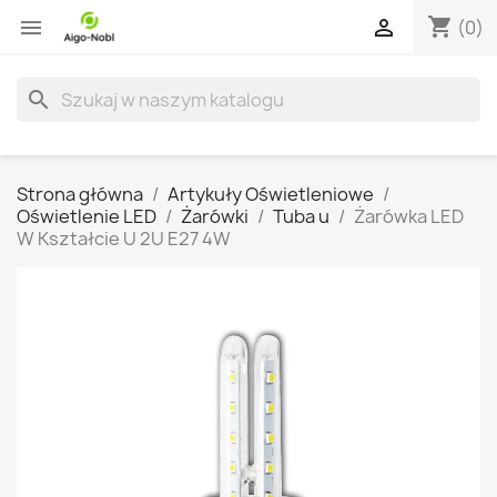
shopping_cart


(0)
search
Strona główna
Artykuły Oświetleniowe
Oświetlenie LED
Żarówki
Tuba u
Żarówka LED
W Kształcie U 2U E27 4W