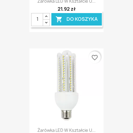
Żarówka LED W Kształcie U...
21,92 zł
DO KOSZYKA

favorite_border
Żarówka LED W Kształcie U...