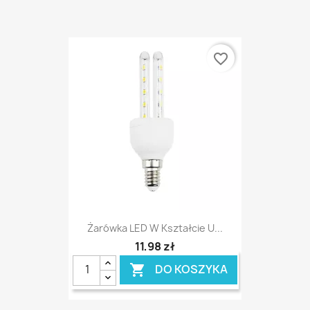
favorite_border
Żarówka LED W Kształcie U...
11,98 zł
DO KOSZYKA
