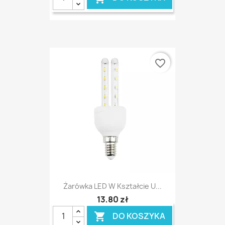
favorite_border
Żarówka LED W Kształcie U...
13,80 zł
DO KOSZYKA
