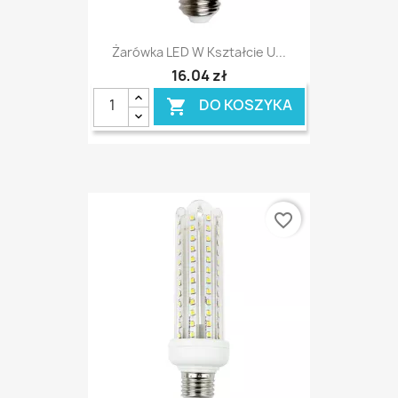
Żarówka LED W Kształcie U...
16,04 zł
DO KOSZYKA

favorite_border