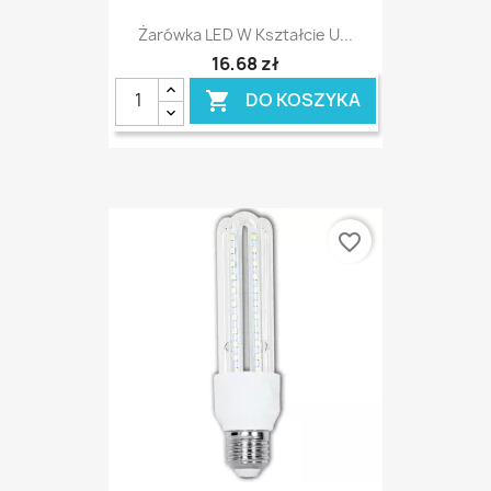
Żarówka LED W Kształcie U...
16,68 zł
DO KOSZYKA

favorite_border