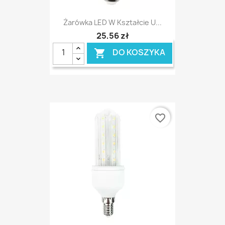
Żarówka LED W Kształcie U...
25,56 zł
DO KOSZYKA

favorite_border