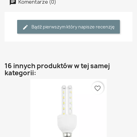
Komentarze (0)
Bądź pierwszym który napisze recenzję
16 innych produktów w tej samej
kategorii:
favorite_border