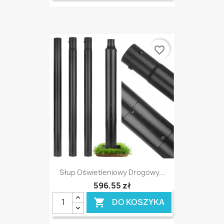
favorite_border
Słup Oświetleniowy Drogowy...
596,55 zł
DO KOSZYKA
