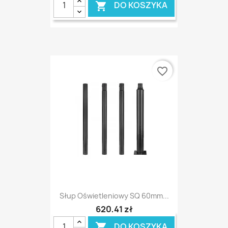
DO KOSZYKA

favorite_border
Słup Oświetleniowy SQ 60mm...
620,41 zł
DO KOSZYKA
