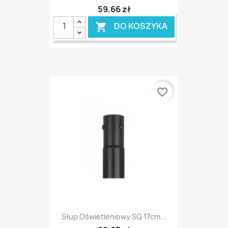
59,66 zł
DO KOSZYKA

favorite_border
Słup Oświetleniowy SQ 17cm...