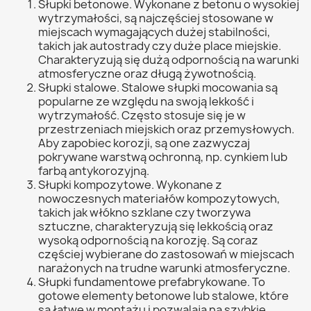
Słupki betonowe. Wykonane z betonu o wysokiej
wytrzymałości, są najczęściej stosowane w
miejscach wymagających dużej stabilności,
takich jak autostrady czy duże place miejskie.
Charakteryzują się dużą odpornością na warunki
atmosferyczne oraz długą żywotnością.
Słupki stalowe. Stalowe słupki mocowania są
popularne ze względu na swoją lekkość i
wytrzymałość. Często stosuje się je w
przestrzeniach miejskich oraz przemysłowych.
Aby zapobiec korozji, są one zazwyczaj
pokrywane warstwą ochronną, np. cynkiem lub
farbą antykorozyjną.
Słupki kompozytowe. Wykonane z
nowoczesnych materiałów kompozytowych,
takich jak włókno szklane czy tworzywa
sztuczne, charakteryzują się lekkością oraz
wysoką odpornością na korozję. Są coraz
częściej wybierane do zastosowań w miejscach
narażonych na trudne warunki atmosferyczne.
Słupki fundamentowe prefabrykowane. To
gotowe elementy betonowe lub stalowe, które
są łatwe w montażu i pozwalają na szybkie