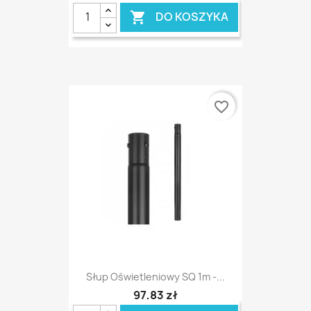
DO KOSZYKA

favorite_border
Słup Oświetleniowy SQ 1m -...
97,83 zł