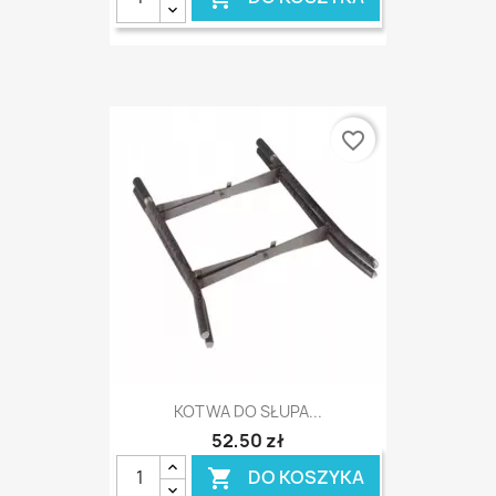
favorite_border
KOTWA DO SŁUPA...
52,50 zł
DO KOSZYKA
