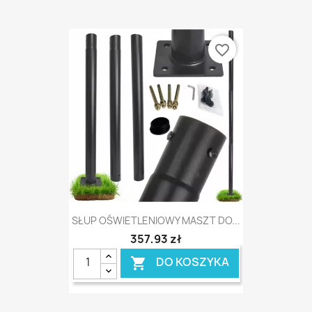
favorite_border
SŁUP OŚWIETLENIOWY MASZT DO...
357,93 zł
DO KOSZYKA
