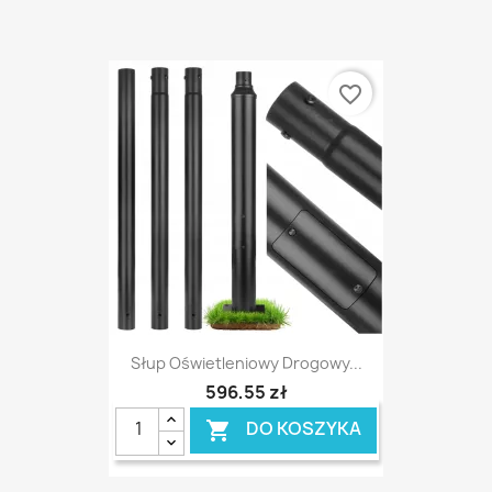
favorite_border
Słup Oświetleniowy Drogowy...
596,55 zł
DO KOSZYKA
