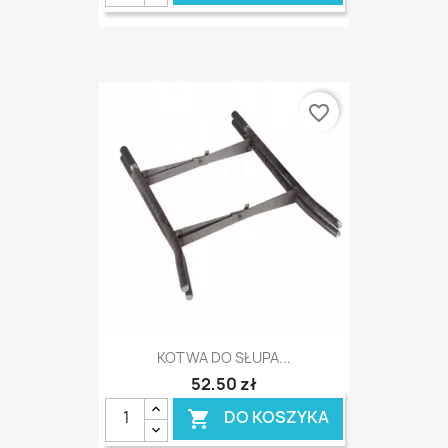
favorite_border
KOTWA DO SŁUPA...
52,50 zł
DO KOSZYKA
