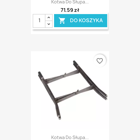
Kotwa Do Słupa...
71,59 zł
DO KOSZYKA

favorite_border
Kotwa Do Słupa...