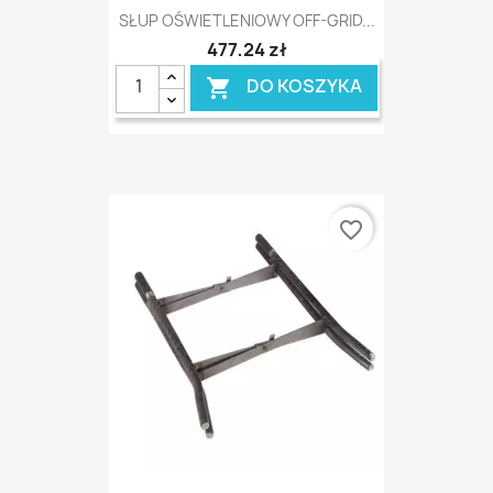
SŁUP OŚWIETLENIOWY OFF-GRID...
477,24 zł
DO KOSZYKA

favorite_border