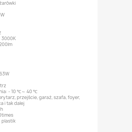
 żarówki
2W
z
: 3000K
1200lm
 63W
trz
nia: - 10 ℃～ 40 ℃
orytarz, przejście, garaż, szafa, foyer,
a i tak dalej
0h
0times
 plastik
S