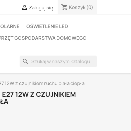
shopping_cart

Koszyk
(0)
Zaloguj się
SOLARNE
OŚWIETLENIE LED
PRZĘT GOSPODARSTWA DOMOWEGO
search
7 12W z czujnikiem ruchu biała ciepła
E27 12W Z CZUJNIKIEM
PŁA
i