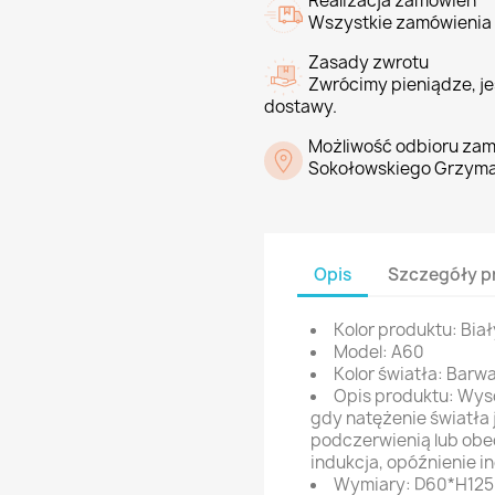
Realizacja zamówień
Wszystkie zamówienia 
Zasady zwrotu
Zwrócimy pieniądze, jeś
dostawy.
Możliwość odbioru zam
Sokołowskiego Grzyma
Opis
Szczegóły p
Kolor produktu: Biał
Model: A60
Kolor światła: Barw
Opis produktu: Wyso
gdy natężenie światła j
podczerwienią lub obe
indukcja, opóźnienie i
Wymiary: D60*H12