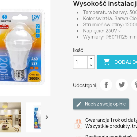
Wysokość instalacj
Temperatura barwy: 30
Kolor światła: Barwa Ci
Strumień świetlny: 1200
Napięcie: 230V～
Wymiary: D60*H125 mm
Ilość

DODAJ D
Udostępnij
Napisz swoją opinię

Gwarancja 1 rok od da
Wszystkie produkty, tr