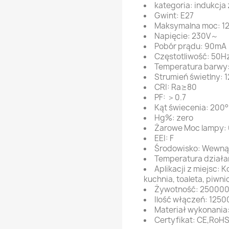
kategoria: indukcja
Gwint: E27
Maksymalna moc: 1
Napięcie: 230V～
Pobór prądu: 90mA
Częstotliwość: 50H
Temperatura barwy
Strumień świetlny: 
CRI: Ra≥80
PF: ＞0.7
Kąt świecenia: 200°
Hg%: zero
Żarowe Moc lampy:
EEI: F
Środowisko: Wewną
Temperatura działa
Aplikacji z miejsc: K
kuchnia, toaleta, piwnic
Żywotność: 25000
Ilość włączeń: 1250
Materiał wykonania:
Certyfikat: CE,RoH