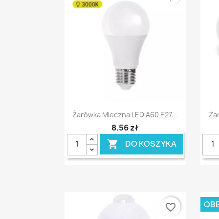
Szybki podgląd

Żarówka Mleczna LED A60 E27...
Ża
8,56 zł
DO KOSZYKA

OBE
favorite_border