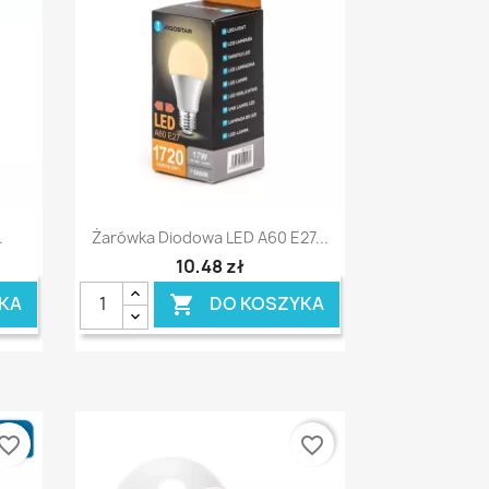
Szybki podgląd

.
Żarówka Diodowa LED A60 E27...
10,48 zł
KA
DO KOSZYKA

vorite_border
favorite_border