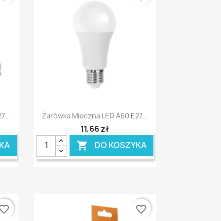
Szybki podgląd

...
Żarówka Mleczna LED A60 E27...
11,66 zł
KA
DO KOSZYKA

vorite_border
favorite_border