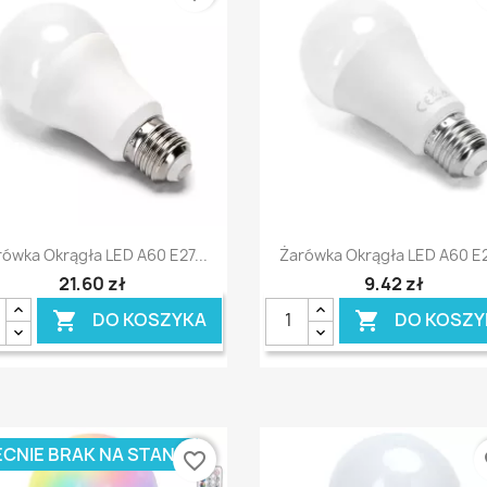
Szybki podgląd
Szybki podgląd


rówka Okrągła LED A60 E27...
Żarówka Okrągła LED A60 E27
21,60 zł
9,42 zł
DO KOSZYKA
DO KOSZY


CNIE BRAK NA STANIE
favorite_border
fa