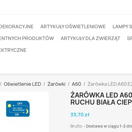
 DEKORACYJNE
ARTYKUŁY OŚWIETLENIOWE
LAMPY 
IGENTNYCH PRODUKTÓW
ARTYKUŁY DLA ZWIERZĄT
S
EKTRYCZNE
Oświetlenie LED
Żarówki
A60
Żarówka LED A60 E2
ŻARÓWKA LED A60 
RUCHU BIAŁA CIE
33,70 zł
Brutto
Dostawa w ciągu 1-2 dn