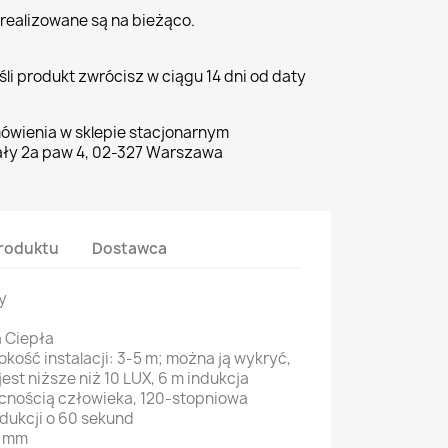
realizowane są na bieżąco.
li produkt zwrócisz w ciągu 14 dni od daty
ówienia w sklepie stacjonarnym
ły 2a paw 4, 02-327 Warszawa
roduktu
Dostawca
y
a Ciepła
kość instalacji: 3-5 m; można ją wykryć,
est niższe niż 10 LUX, 6 m indukcja
cnością człowieka, 120-stopniowa
ndukcji o 60 sekund
5 mm