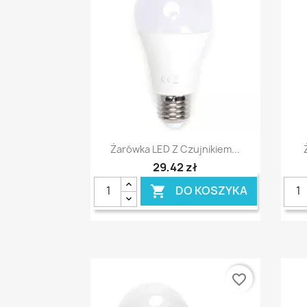
Szybki podgląd

Żarówka LED Z Czujnikiem...
29,42 zł
DO KOSZYKA

favorite_border