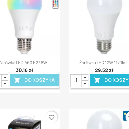
Szybki podgląd
Szybki podgląd


Żarówka LED A60 E27 8W...
Żarówka LED 12W 1170lm..
30,16 zł
29,52 zł
DO KOSZYKA
DO KOSZY


favorite_border
fa