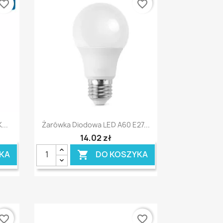
vorite_border
favorite_border
Szybki podgląd

...
Żarówka Diodowa LED A60 E27...
14,02 zł
KA
DO KOSZYKA

vorite_border
favorite_border