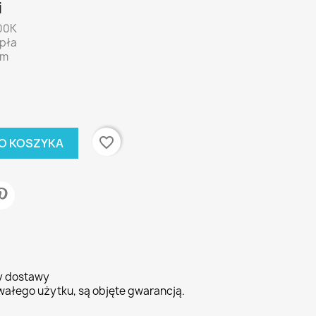
i
00K
epła
lm
favorite_border
O KOSZYKA
ty dostawy
wałego użytku, są objęte gwarancją.