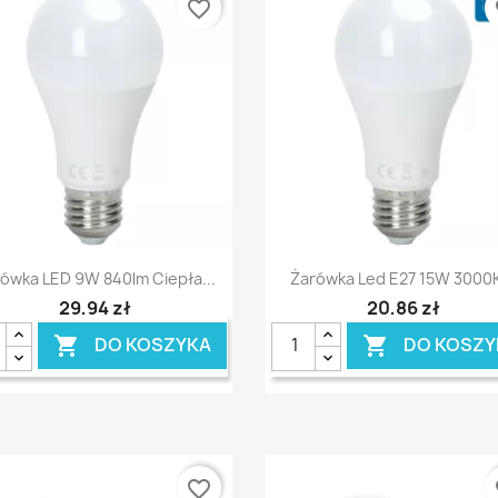
favorite_border
fa
Szybki podgląd
Szybki podgląd


ówka LED 9W 840lm Ciepła...
Żarówka Led E27 15W 3000K
29,94 zł
20,86 zł
DO KOSZYKA
DO KOSZY


favorite_border
fa