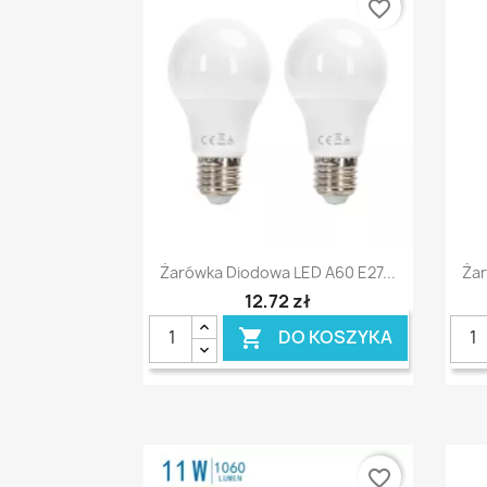
favorite_border
Szybki podgląd

Żarówka Diodowa LED A60 E27...
Żar
12,72 zł
DO KOSZYKA

favorite_border