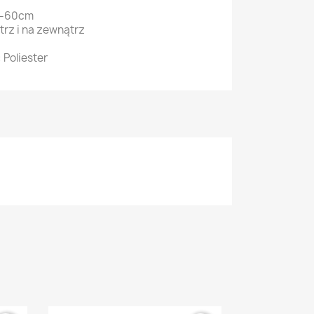
0-60cm
rz i na zewnątrz
 Poliester