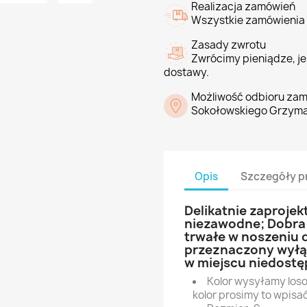
Realizacja zamówień
Wszystkie zamówienia 
Zasady zwrotu
Zwrócimy pieniądze, jeś
dostawy.
Możliwość odbioru zam
Sokołowskiego Grzyma
Opis
Szczegóły p
Delikatnie zaprojek
niezawodne; Dobra 
trwałe w noszeniu d
przeznaczony wyłą
w miejscu niedostę
Kolor wysyłamy loso
kolor prosimy to wpis