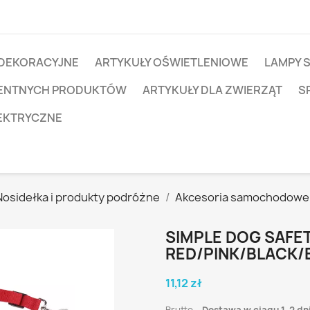
 DEKORACYJNE
ARTYKUŁY OŚWIETLENIOWE
LAMPY 
IGENTNYCH PRODUKTÓW
ARTYKUŁY DLA ZWIERZĄT
S
EKTRYCZNE
Nosidełka i produkty podróżne
Akcesoria samochodowe
SIMPLE DOG SAFE
RED/PINK/BLACK/
11,12 zł