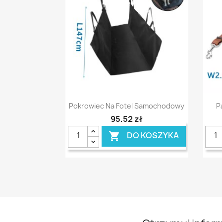
Szybki podgląd

Pokrowiec Na Fotel Samochodowy
P
95,52 zł
DO KOSZYKA
