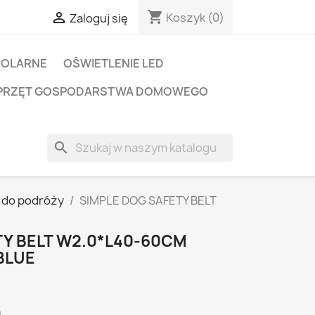
shopping_cart

Koszyk
(0)
Zaloguj się
SOLARNE
OŚWIETLENIE LED
PRZĘT GOSPODARSTWA DOMOWEGO
search
 do podróży
SIMPLE DOG SAFETY BELT
TY BELT W2.0*L40-60CM
BLUE