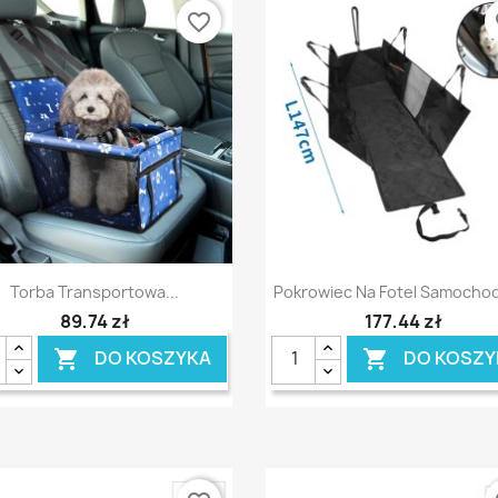
favorite_border
fa
Szybki podgląd
Szybki podgląd


Torba Transportowa...
Pokrowiec Na Fotel Samoch
89,74 zł
177,44 zł
DO KOSZYKA
DO KOSZY

