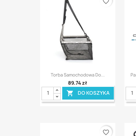
favorite_border
Szybki podgląd

Torba Samochodowa Do...
Pa
89,74 zł
DO KOSZYKA

favorite_border