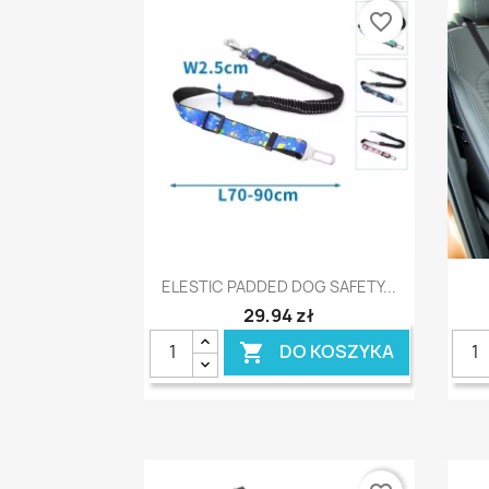
favorite_border
Szybki podgląd

ELESTIC PADDED DOG SAFETY...
29,94 zł
DO KOSZYKA
