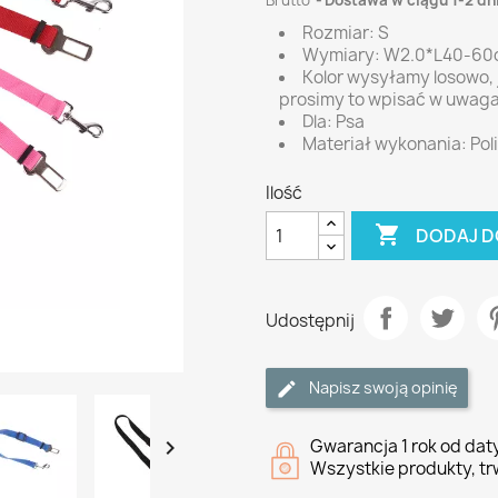
Brutto
Dostawa w ciągu 1-2 dn
Rozmiar: S
Wymiary: W2.0*L40-6
Kolor wysyłamy losowo, j
prosimy to wpisać w uwag
Dla: Psa
Materiał wykonania: Pol
Ilość

DODAJ D
Udostępnij
Napisz swoją opinię

Gwarancja 1 rok od da
Wszystkie produkty, tr