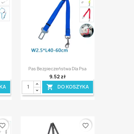
Szybki podgląd

Pas Bezpieczeństwa Dla Psa
9,52 zł
KA
DO KOSZYKA

vorite_border
favorite_border