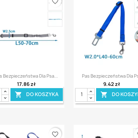
favorite_border
fa
Szybki podgląd
Szybki podgląd


s Bezpieczeństwa Dla Psa...
Pas Bezpieczeństwa Dla P
17,86 zł
9,42 zł
DO KOSZYKA
DO KOSZY


favorite_border
fa