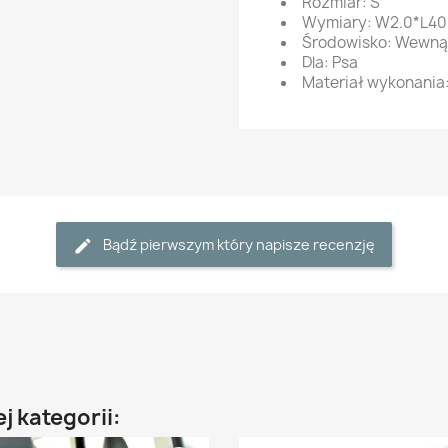
Rozmiar: S
Wymiary: W2.0*L4
Środowisko: Wewnąt
Dla: Psa
Materiał wykonania:
Bądź pierwszym który napisze recenzję
j kategorii: