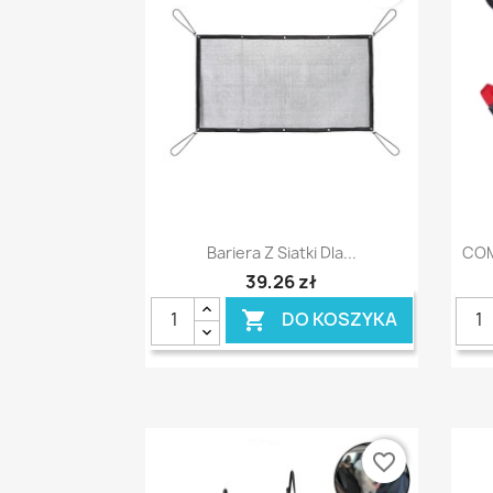
Szybki podgląd

Bariera Z Siatki Dla...
COM
39,26 zł
DO KOSZYKA

favorite_border