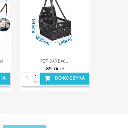
Szybki podgląd

sa
PET CAR BAG...
89,74 zł
KA
DO KOSZYKA
