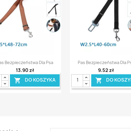
Szybki podgląd
Szybki podgląd


as Bezpieczeństwa Dla Psa
Pas Bezpieczeństwa Dla P
13,90 zł
9,52 zł
DO KOSZYKA
DO KOSZY

