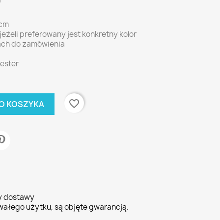
i
0cm
eżeli preferowany jest konkretny kolor
ach do zamówienia
iester
favorite_border
O KOSZYKA
ty dostawy
wałego użytku, są objęte gwarancją.