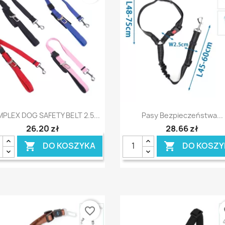
Szybki podgląd
Szybki podgląd


PLEX DOG SAFETY BELT 2.5...
Pasy Bezpieczeństwa...
26,20 zł
28,66 zł
DO KOSZYKA
DO KOSZY


favorite_border
fa