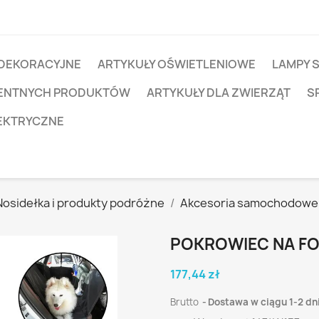
 DEKORACYJNE
ARTYKUŁY OŚWIETLENIOWE
LAMPY 
IGENTNYCH PRODUKTÓW
ARTYKUŁY DLA ZWIERZĄT
S
EKTRYCZNE
Nosidełka i produkty podróżne
Akcesoria samochodowe
POKROWIEC NA F
177,44 zł
Brutto
Dostawa w ciągu 1-2 dn