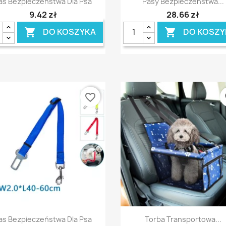
as Bezpieczeństwa Dla Psa
Pasy Bezpieczeństwa...
9,42 zł
28,66 zł
DO KOSZYKA
DO KOSZY


favorite_border
fa
Szybki podgląd
Szybki podgląd


as Bezpieczeństwa Dla Psa
Torba Transportowa...