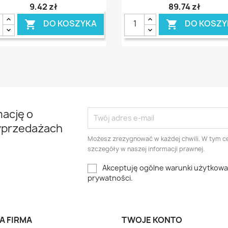
9,42 zł
89,74 zł
DO KOSZYKA
DO KOSZY


mację o
yprzedażach
Możesz zrezygnować w każdej chwili. W tym ce
szczegóły w naszej informacji prawnej.
Akceptuję ogólne warunki użytkowani
prywatności.
A FIRMA
TWOJE KONTO