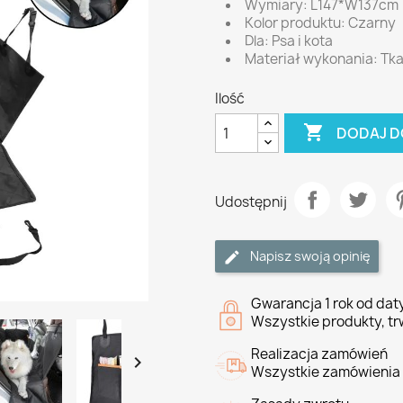
Wymiary: L147*W137cm
Kolor produktu: Czarny
Dla: Psa i kota
Materiał wykonania: Tk
Ilość

DODAJ D
Udostępnij
Napisz swoją opinię
Gwarancja 1 rok od da
Wszystkie produkty, tr
Realizacja zamówień

Wszystkie zamówienia 