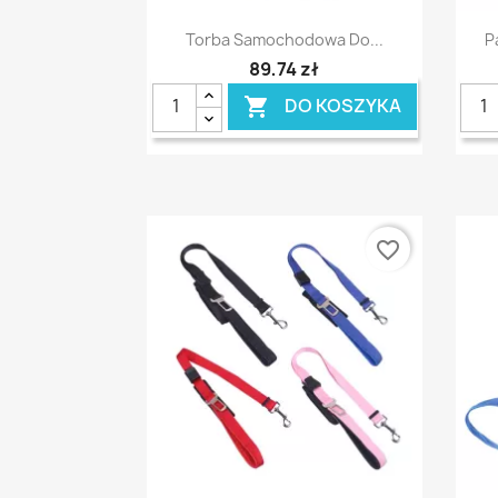
Szybki podgląd

Torba Samochodowa Do...
P
89,74 zł
DO KOSZYKA

favorite_border