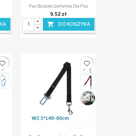
Szybki podgląd

Pas Bezpieczeństwa Dla Psa
9,52 zł
KA
DO KOSZYKA

vorite_border
favorite_border
Szybki podgląd
