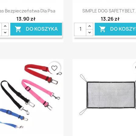
Szybki podgląd
Szybki podgląd


as Bezpieczeństwa Dla Psa
SIMPLE DOG SAFETY BELT..
13,90 zł
13,26 zł
DO KOSZYKA
DO KOSZY


favorite_border
fa