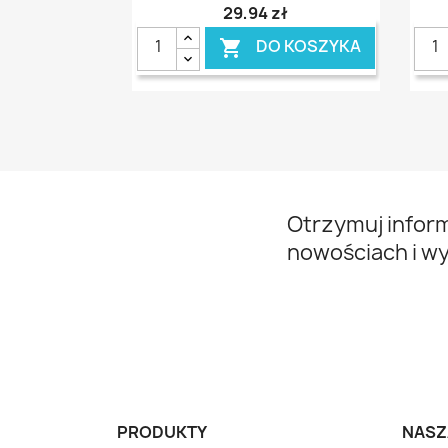
29,94 zł
DO KOSZYKA

Otrzymuj infor
nowościach i w
PRODUKTY
NASZ