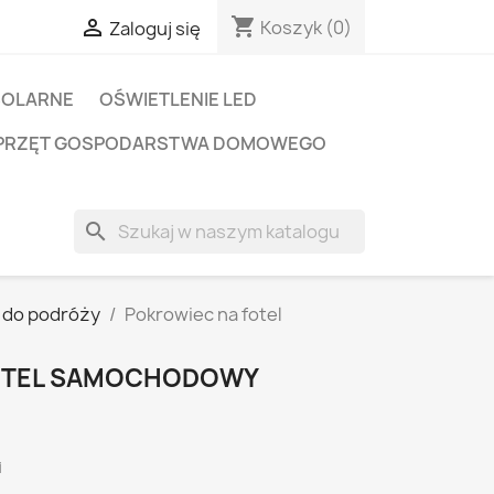
shopping_cart

Koszyk
(0)
Zaloguj się
SOLARNE
OŚWIETLENIE LED
PRZĘT GOSPODARSTWA DOMOWEGO
search
 do podróży
Pokrowiec na fotel
OTEL SAMOCHODOWY
i