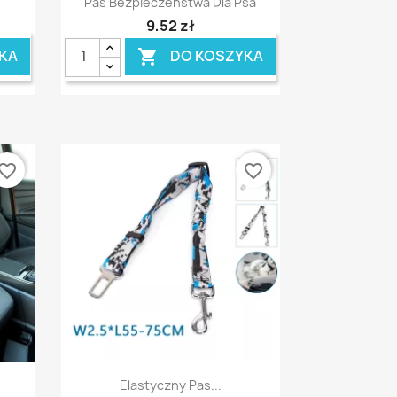
Pas Bezpieczeństwa Dla Psa
9,52 zł
KA
DO KOSZYKA

vorite_border
favorite_border
Szybki podgląd

Elastyczny Pas...