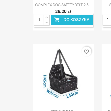
Szybki podgląd

COMPLEX DOG SAFETY BELT 2.5...
26,20 zł
DO KOSZYKA

favorite_border
Szybki podgląd
