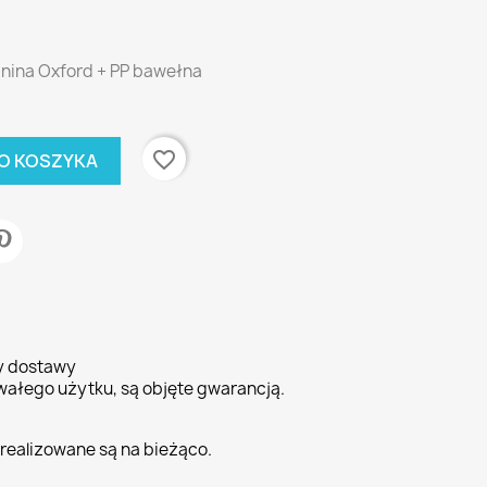
anina Oxford + PP bawełna
favorite_border
O KOSZYKA
ty dostawy
wałego użytku, są objęte gwarancją.
realizowane są na bieżąco.