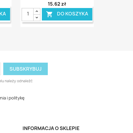
15,62 zł
KA
DO KOSZYKA

lu należy odnaleźć
a i politykę
INFORMACJA O SKLEPIE