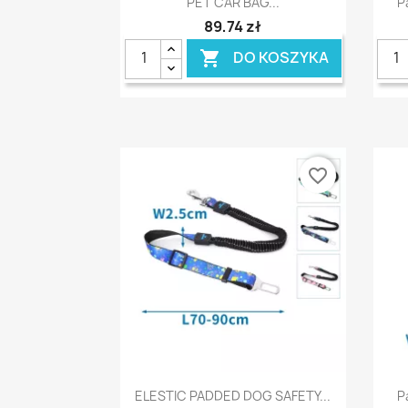
PET CAR BAG...
P
89,74 zł
DO KOSZYKA

favorite_border
Szybki podgląd

ELESTIC PADDED DOG SAFETY...
P