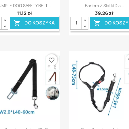
Szybki podgląd
Szybki podgląd


SIMPLE DOG SAFETY BELT...
Bariera Z Siatki Dla...
11,12 zł
39,26 zł
DO KOSZYKA
DO KOSZY


favorite_border
fa
Szybki podgląd
Szybki podgląd

