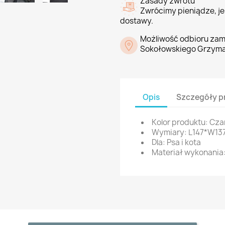
Zasady zwrotu
Zwrócimy pieniądze, jeś
dostawy.
Możliwość odbioru zam
Sokołowskiego Grzyma
Opis
Szczegóły p
Kolor produktu: Cza
Wymiary: L147*W13
Dla: Psa i kota
Materiał wykonania