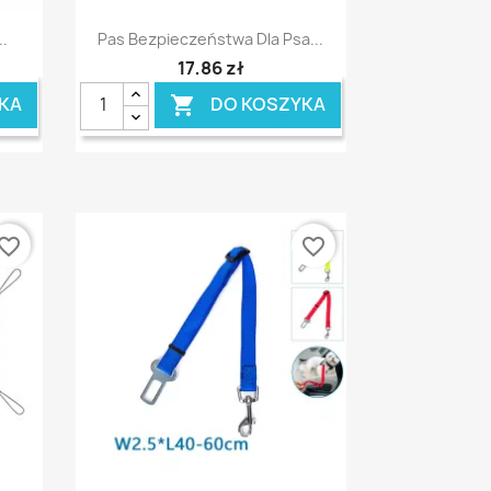
Szybki podgląd

.
Pas Bezpieczeństwa Dla Psa...
17,86 zł
KA
DO KOSZYKA

vorite_border
favorite_border