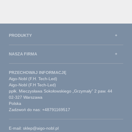
PRODUKTY
NASZA FIRMA
PRZECHOWAJ INFORMACJĘ
Aigo-Nobl (F.H. Tech-Led)
Aigo-Nobl (F.H Tech-Led)
ppłk. Mieczysława Sokołowskiego „Grzymały” 2 paw. 44
02-327 Warszawa
Polska
Zadzwoń do nas: +48791169517
E-mail: sklep@aigo-nobl.pl