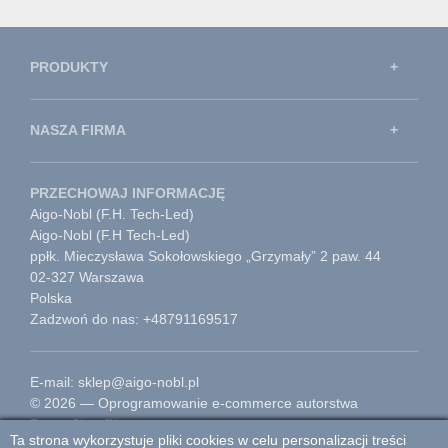
PRODUKTY
NASZA FIRMA
PRZECHOWAJ INFORMACJĘ
Aigo-Nobl (F.H. Tech-Led)
Aigo-Nobl (F.H Tech-Led)
ppłk. Mieczysława Sokołowskiego „Grzymały” 2 paw. 44
02-327 Warszawa
Polska
Zadzwoń do nas: +48791169517
E-mail: sklep@aigo-nobl.pl
© 2026 — Oprogramowanie e-commerce autorstwa
PrestaShop™
Ta strona wykorzystuje pliki cookies w celu personalizacji treści
Przejdź do strony głównej