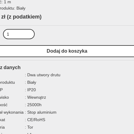
ć: 1 m
roduktu: Biały
 zł
(z podatkiem)
z danych
: Dwa utwory drutu
produktu
: Biały
IP
: IP20
wisko
: Wewnątrz
ność
: 25000h
ał wykonania
: Stop aluminium
kat
: CE/RoHS
ria
: Tor