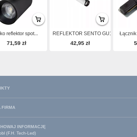
ko reflektor spot...
REFLEKTOR SENTO GU10...
Łącznik 
71,59 zł
42,95 zł
5
UKTY
 FIRMA
CHOWAJ INFORMACJĘ
bl (F.H. Tech-Led)