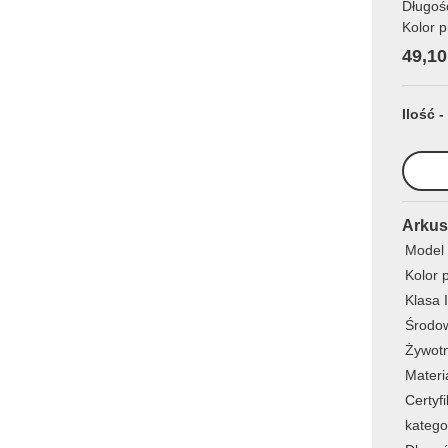
Długoś
Kolor p
49,10
Ilość -
Arkus
Model
Kolor 
Klasa 
Środo
Żywot
Materi
Certyfi
katego