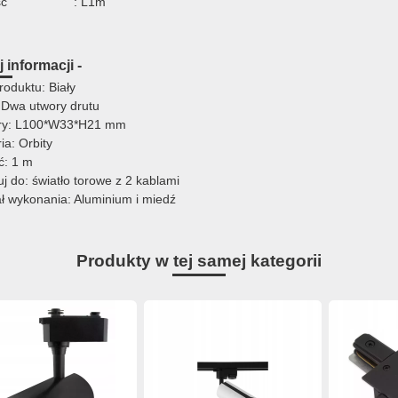
ść
: L1m
 informacji -
roduktu: Biały
 Dwa utwory drutu
ry: L100*W33*H21 mm
ia: Orbity
ć: 1 m
j do: światło torowe z 2 kablami
ał wykonania: Aluminium i miedź
Produkty w tej samej kategorii