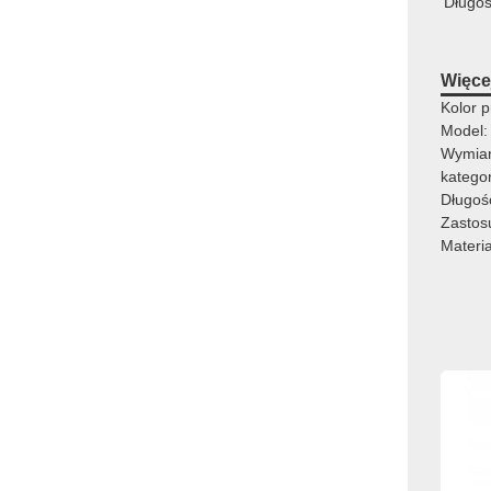
Długo
Więcej
Kolor p
Model:
Wymia
kategor
Długoś
Zastosu
Materi