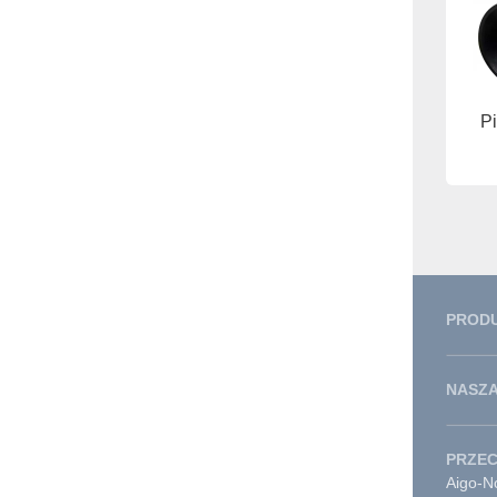
Pi
PROD
NASZA
PRZE
Aigo-No