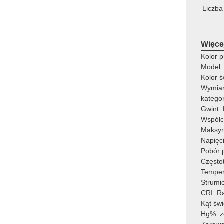
Liczba
Więcej
Kolor p
Model:
Kolor 
Wymia
katego
Gwint:
Współc
Maksy
Napięc
Pobór 
Często
Temper
Strumi
CRI: R
Kąt św
Hg%: z