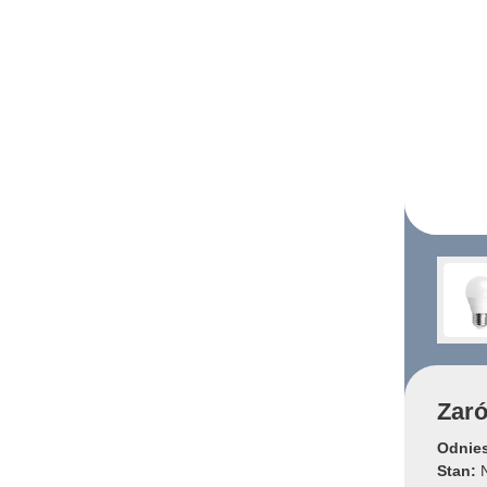
Zar
Odnies
Stan:
N