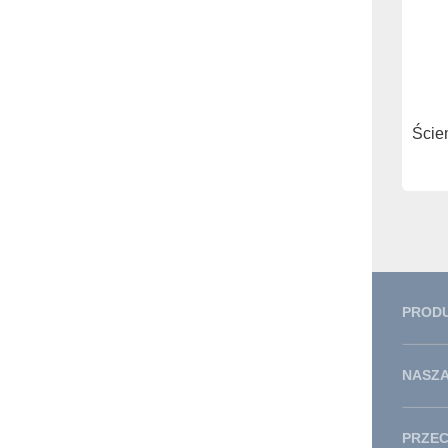
Ście
PROD
NASZA
PRZE