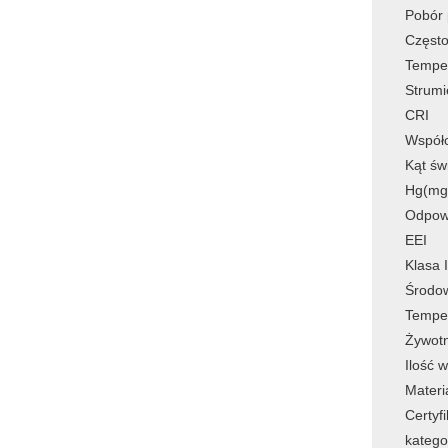
Pobór
Często
Tempe
Strumi
CRI
Współ
Kąt św
Hg(mg
Odpow
EEI
Klasa 
Środo
Temper
Żywot
Ilość 
Materi
Certyfi
katego