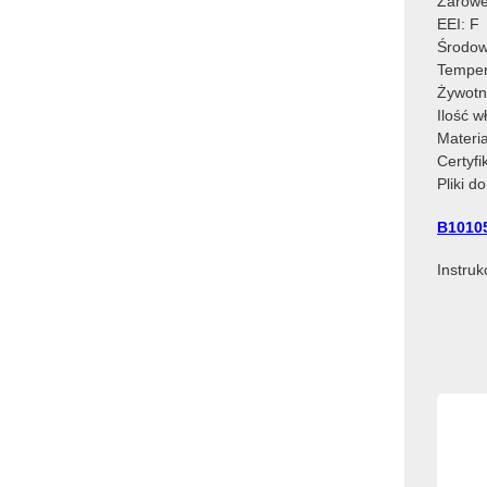
Żarowe
EEI: F
Środow
Temper
Żywotn
Ilość 
Materia
Certyf
Pliki d
B1010
Instru