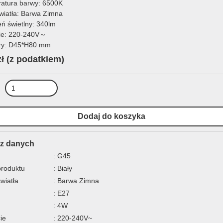
atura barwy: 6500K
światła: Barwa Zimna
eń świetlny: 340lm
ie: 220-240V～
ry: D45*H80 mm
zł
(z podatkiem)
z danych
: G45
produktu
: Biały
światła
: Barwa Zimna
: E27
: 4W
ie
: 220-240V~