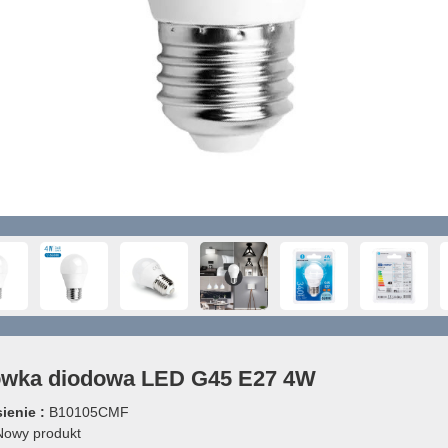
ówka diodowa LED G45 E27 4W
ienie :
B10105CMF
owy produkt