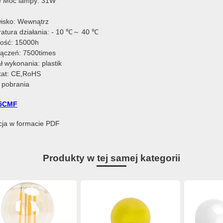
 Moc lampy: 31W
isko: Wewnątrz
atura działania: - 10 ℃～ 40 ℃
ość: 15000h
włączeń: 7500times
ł wykonania: plastik
ikat: CE,RoHS
o pobrania
5CMF
kcja w formacie PDF
Produkty w tej samej kategorii