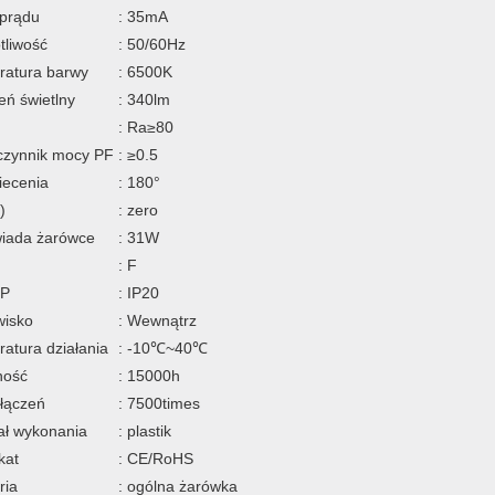
 prądu
: 35mA
tliwość
: 50/60Hz
ratura barwy
: 6500K
eń świetlny
: 340lm
: Ra≥80
czynnik mocy PF
: ≥0.5
iecenia
: 180°
)
: zero
iada żarówce
: 31W
: F
IP
: IP20
wisko
: Wewnątrz
atura działania
: -10℃~40℃
ność
: 15000h
włączeń
: 7500times
ał wykonania
: plastik
kat
: CE/RoHS
ria
: ogólna żarówka