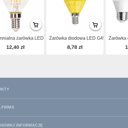
mnialna żarówka LED...
Żarówka diodowa LED G45...
Zarówka 
12,40 zł
8,78 zł
1
UKTY
 FIRMA
CHOWAJ INFORMACJĘ