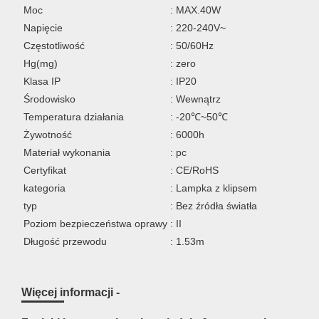
Moc
: MAX.40W
Napięcie
: 220-240V~
Częstotliwość
: 50/60Hz
Hg(mg)
: zero
Klasa IP
: IP20
Środowisko
: Wewnątrz
Temperatura działania
: -20℃~50℃
Żywotność
: 6000h
Materiał wykonania
: pc
Certyfikat
: CE/RoHS
kategoria
: Lampka z klipsem
typ
: Bez źródła światła
Poziom bezpieczeństwa oprawy
: II
Długość przewodu
: 1.53m
Więcej informacji -