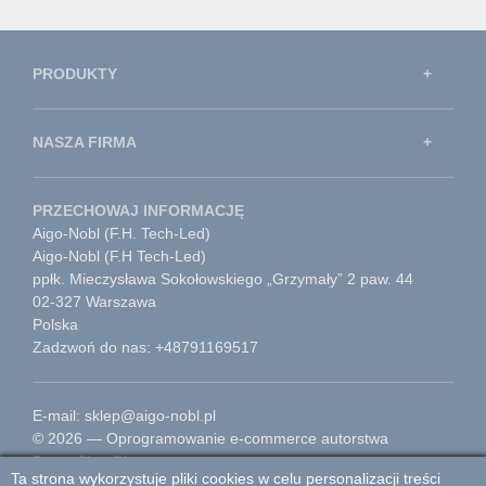
PRODUKTY
NASZA FIRMA
PRZECHOWAJ INFORMACJĘ
Aigo-Nobl (F.H. Tech-Led)
Aigo-Nobl (F.H Tech-Led)
ppłk. Mieczysława Sokołowskiego „Grzymały” 2 paw. 44
02-327 Warszawa
Polska
Zadzwoń do nas: +48791169517
E-mail: sklep@aigo-nobl.pl
© 2026 — Oprogramowanie e-commerce autorstwa
PrestaShop™
Ta strona wykorzystuje pliki cookies w celu personalizacji treści
Przejdź do strony głównej