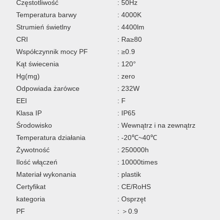
Częstotliwość
: 50Hz
Temperatura barwy
: 4000K
Strumień świetlny
: 4400lm
CRI
: Ra≥80
Współczynnik mocy PF
: ≥0.9
Kąt świecenia
: 120°
Hg(mg)
: zero
Odpowiada żarówce
: 232W
EEI
: F
Klasa IP
: IP65
Środowisko
: Wewnątrz i na zewnątrz
Temperatura działania
: -20℃~40℃
Żywotność
: 250000h
Ilość włączeń
: 10000times
Materiał wykonania
: plastik
Certyfikat
: CE/RoHS
kategoria
: Osprzęt
PF
: ＞0.9