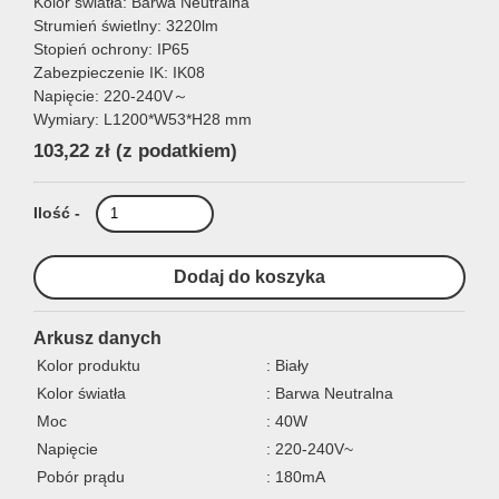
Kolor światła: Barwa Neutralna
Strumień świetlny: 3220lm
Stopień ochrony: IP65
Zabezpieczenie IK: IK08
Napięcie: 220-240V～
Wymiary: L1200*W53*H28 mm
103,22 zł
(z podatkiem)
Ilość -
Arkusz danych
Kolor produktu
: Biały
Kolor światła
: Barwa Neutralna
Moc
: 40W
Napięcie
: 220-240V~
Pobór prądu
: 180mA