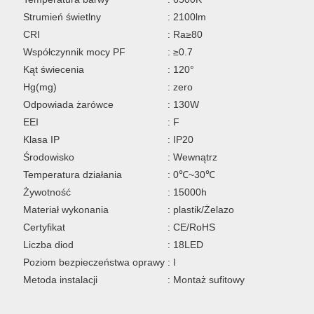
Strumień świetlny
: 2100lm
CRI
: Ra≥80
Współczynnik mocy PF
: ≥0.7
Kąt świecenia
: 120°
Hg(mg)
: zero
Odpowiada żarówce
: 130W
EEI
: F
Klasa IP
: IP20
Środowisko
: Wewnątrz
Temperatura działania
: 0℃~30℃
Żywotność
: 15000h
Materiał wykonania
: plastik/Żelazo
Certyfikat
: CE/RoHS
Liczba diod
: 18LED
Poziom bezpieczeństwa oprawy
: I
Metoda instalacji
: Montaż sufitowy