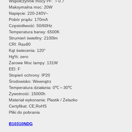
Współczynnik mocy PF: ＞0.7
Maksymalna moc: 20W
Napięcie: 220-240V~
Pobór prądu: 170mA
Częstotliwość: 50/60Hz
Temperatura barwy: 6500K
Strumień świetlny: 2100lm
CRI: Ra≥80
Kąt świecenia: 120°
Hg%: zero
Żarowe Moc lampy: 131W
EEI: F
Stopień ochrony: IP20
Środowisko: Wewnątrz
Temperatura działania: 0℃～30℃
Żywotność: 15000h
Materiał wykonania: Plastik / Żelazko
Certyfikat: CE,RoHS
Pliki do pobrania
B10310NDG