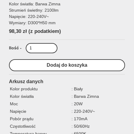
Kolor światła: Barwa Zimna
Strumień świetlny: 2100lm
Napięcie: 220-240V~
Wymiary: D300*H50 mm
98,30 zł
(z podatkiem)
Ilość -
Arkusz danych
Kolor produktu
: Biały
Kolor światła
: Barwa Zimna
Moc
: 20W
Napięcie
: 220-240V~
Pobór prądu
: 170mA
Częstotliwość
: 50/60Hz
Temperatura barwy
: 6500K