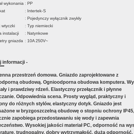
ał wykonania
: PP
kat
: Intertek-S
: Pojedynczy wyłącznik zwykły
 wtyczki
: Typ niemiecki
 instalacji
: Natynkowe
try gniazda
: 10A 250V~
 informacji -
enna przestrzeń domowa. Gniazdo zaprojektowane z
dporną obudową. Ognioodporna obudowa komputera. Wy
ały i prawdziwy rdzeń. Elastyczny przełącznik i płynne
czanie. Odpowiednia scena. Prosty wygląd, praktyczny i
pny do różnych stylów, elastyczny dotyk. Gniazdo jest
ażone w bryzgoszczelną obudowę o stopniu ochrony IP45,
cznie zapobiega przedostawaniu się wody i zapewnia
eczeństwo. Wysokiej jakości materiał PC, odporność na wy
raturę, trudnopalny, dobry wytrzymałość, duża odporność, 