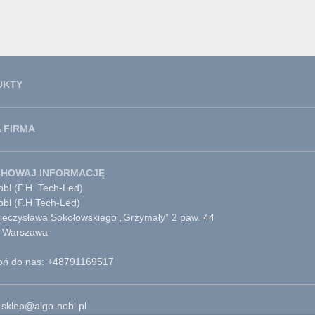
UKTY
 FIRMA
CHOWAJ INFORMACJĘ
bl (F.H. Tech-Led)
obl (F.H Tech-Led)
Mieczysława Sokołowskiego „Grzymały” 2 paw. 44
 Warszawa
ń do nas: +48791169517
 sklep@aigo-nobl.pl