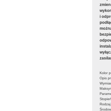
zmien
wykor
i odp
podłą
można 
bezpi
odpowi
instal
wyłąc
zasila
Kolor p
Opis p
Wymia
Maksy
Parame
Stopie
Rodzaj 
Środow