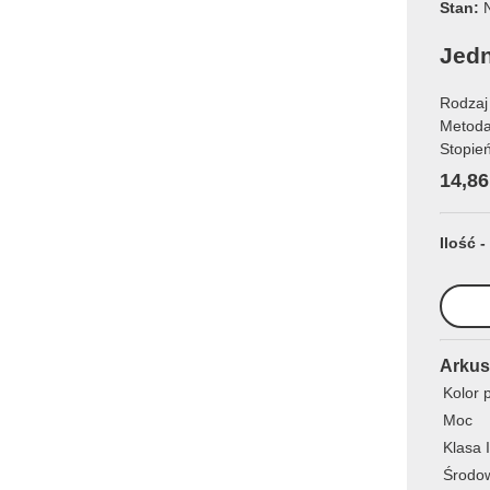
Stan:
N
Jedn
Rodzaj 
Metoda
Stopie
14,86
Ilość -
Arkus
Kolor 
Moc
Klasa 
Środo