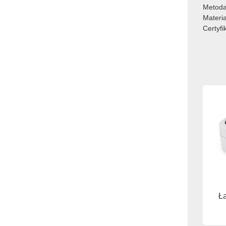
Metoda
Materi
Certyfi
Łą