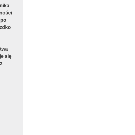
nika
dności
 po
azdko
atwa
e się
cz