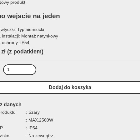
owy produkt
o wejscie na jeden
wtyczki: Typ niemiecki
 instalacji: Montaż natynkowy
ń ochrony: IP54
 zł
(z podatkiem)
z danych
produktu
: Szary
: MAX.2500W
IP
: IP54
wisko
: Na zewnątrz