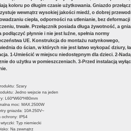
iają koloru po długim czasie użytkowania. Gniazdo przełącz
zystuje wewnątrz wysokiej jakości miedź, o dobrej przewo
rowadzaniu ciepła, odporności na utlenianie, bez deformacji
czeniu, trwałe. Przełącznik posiada długa żywotność, a gni
podłączyć płynnie i nie jest luźne, spełnia normy
eczeństwa UE. Konstrukcja do montażu natynkowego,
ednia do ścian, w których nie jest łatwo wykopać dziury, ł
acja. 1-Umieścić w miejscu niedostępnym dla dzieci. 2-Nadaj
znie do użytku w pomieszczeniach. 3-Przed instalacją wyłą
nie.
roduktu: Szary
roduktu: Jedno wejscie na jeden
ry: L60*W60*H80mm
malna moc: MAX.2500W
try gniazda: 10A 250V~
ń ochrony: IP54
wtyczki: Typ niemiecki
isko: Na zewnątrz