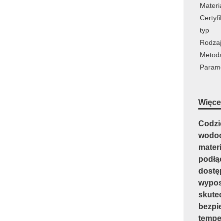
Materi
Certyfi
typ
Rodzaj
Metoda
Parame
Więcej
Codzi
wodoo
materi
podłą
dostę
wypos
skute
bezpi
tempe