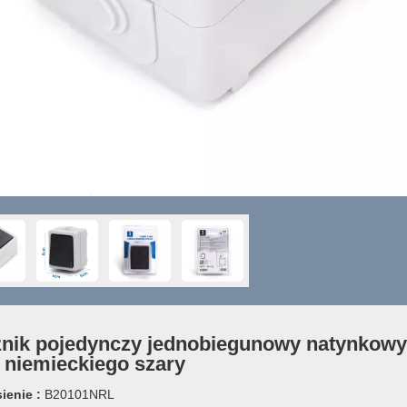
nik pojedynczy jednobiegunowy natynkowy
 niemieckiego szary
ienie :
B20101NRL