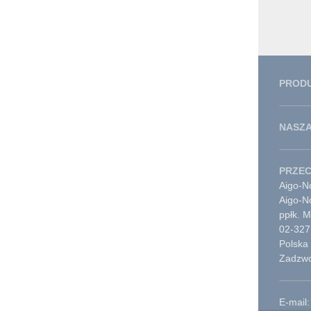
PROD
NASZA
PRZE
Aigo-No
Aigo-N
ppłk. 
02-327
Polska
Zadzwo
E-mail: