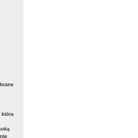
brane
 która
soką
nie