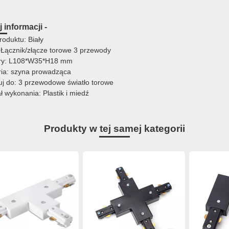
 informacji -
roduktu: Biały
 Łącznik/złącze torowe 3 przewody
ry: L108*W35*H18 mm
ria: szyna prowadząca
uj do: 3 przewodowe światło torowe
ł wykonania: Plastik i miedź
Produkty w tej samej kategorii