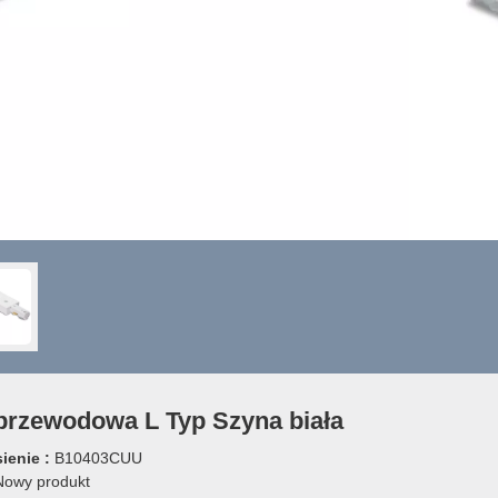
przewodowa L Typ Szyna biała
ienie :
B10403CUU
owy produkt