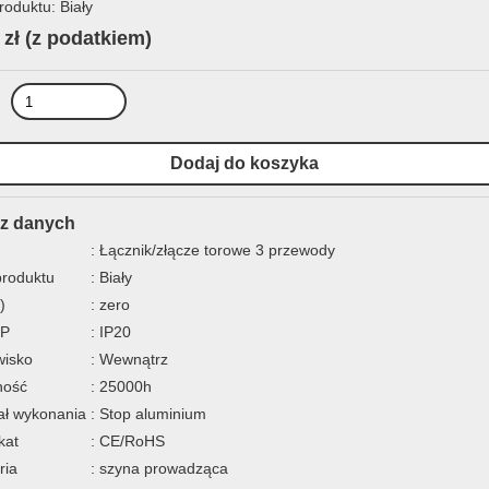
roduktu: Biały
 zł
(z podatkiem)
z danych
: Łącznik/złącze torowe 3 przewody
produktu
: Biały
)
: zero
IP
: IP20
wisko
: Wewnątrz
ność
: 25000h
ał wykonania
: Stop aluminium
kat
: CE/RoHS
ria
: szyna prowadząca