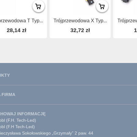
przewodowa T Typ...
Trójprzewodowa X Typ...
Trójprze
28,14 zł
32,72 zł
1
UKTY
 FIRMA
CHOWAJ INFORMACJĘ
bl (F.H. Tech-Led)
obl (F.H Tech-Led)
Mieczysława Sokołowskiego „Grzymały” 2 paw. 44