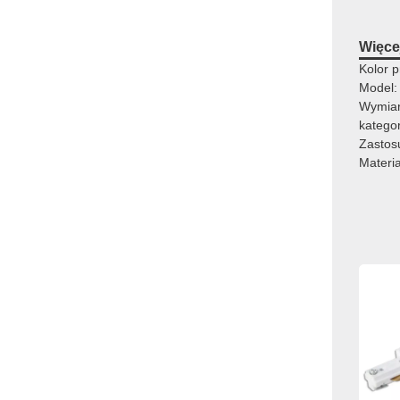
Więcej
Kolor p
Model:
Wymia
katego
Zastos
Materia