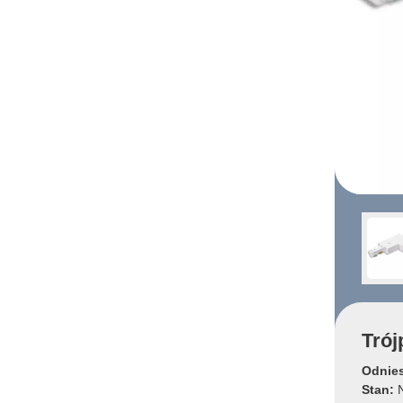
Trój
Odnies
Stan:
N