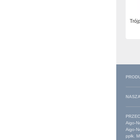
Trój
PROD
NASZA
PRZE
Aigo-No
Aigo-N
ppłk. 