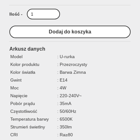
Ilość -
Arkusz danych
Model
: U-rurka
Kolor produktu
: Przezroczysty
Kolor światła
: Barwa Zimna
Gwint
: E14
Moc
: 4W
Napięcie
: 220-240V~
Pobór prądu
: 35mA
Częstotliwość
: 50/60Hz
Temperatura barwy
: 6500K
Strumień świetlny
: 350lm
CRI
: Ra≥80