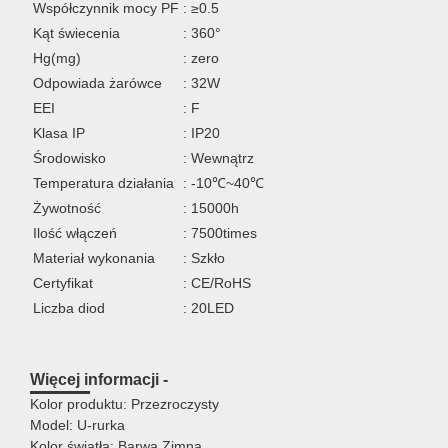
Współczynnik mocy PF
: ≥0.5
Kąt świecenia
: 360°
Hg(mg)
: zero
Odpowiada żarówce
: 32W
EEI
: F
Klasa IP
: IP20
Środowisko
: Wewnątrz
Temperatura działania
: -10℃~40℃
Żywotność
: 15000h
Ilość włączeń
: 7500times
Materiał wykonania
: Szkło
Certyfikat
: CE/RoHS
Liczba diod
: 20LED
Więcej informacji -
Kolor produktu: Przezroczysty
Model: U-rurka
Kolor światła: Barwa Zimna