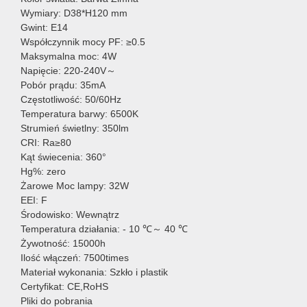
Wymiary: D38*H120 mm
Gwint: E14
Współczynnik mocy PF: ≥0.5
Maksymalna moc: 4W
Napięcie: 220-240V～
Pobór prądu: 35mA
Częstotliwość: 50/60Hz
Temperatura barwy: 6500K
Strumień świetlny: 350lm
CRI: Ra≥80
Kąt świecenia: 360°
Hg%: zero
Żarowe Moc lampy: 32W
EEI: F
Środowisko: Wewnątrz
Temperatura działania: - 10 ℃～ 40 ℃
Żywotność: 15000h
Ilość włączeń: 7500times
Materiał wykonania: Szkło i plastik
Certyfikat: CE,RoHS
Pliki do pobrania