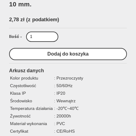
10 mm.
2,78 zł
(z podatkiem)
Ilość -
Arkusz danych
Kolor produktu
: Przezroczysty
Częstotliwość
: 50/60Hz
Klasa IP
: IP20
Środowisko
: Wewnątrz
Temperatura działania
: -20℃~40℃
Żywotność
: 20000h
Materiał wykonania
: PVC
Certyfikat
: CE/RoHS