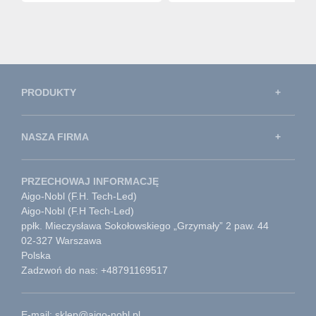
PRODUKTY
NASZA FIRMA
PRZECHOWAJ INFORMACJĘ
Aigo-Nobl (F.H. Tech-Led)
Aigo-Nobl (F.H Tech-Led)
ppłk. Mieczysława Sokołowskiego „Grzymały” 2 paw. 44
02-327 Warszawa
Polska
Zadzwoń do nas: +48791169517
E-mail: sklep@aigo-nobl.pl