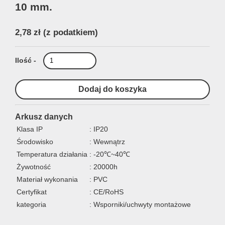
10 mm.
2,78 zł
(z podatkiem)
Ilość -
Arkusz danych
Klasa IP
: IP20
Środowisko
: Wewnątrz
Temperatura działania
: -20℃~40℃
Żywotność
: 20000h
Materiał wykonania
: PVC
Certyfikat
: CE/RoHS
kategoria
: Wsporniki/uchwyty montażowe