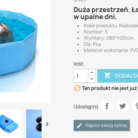
Brutto
Duża przestrzeń. Ł
w upalne dni.
Kolor produktu: Niebiesk
Rozmiar: S
Wymiary: D80*H20cm
Dla: Psa
Materiał wykonania: PV
Ilość

DODAJ D

Ten produkt nie jest ju
Udostępnij

Napisz swoją opinię