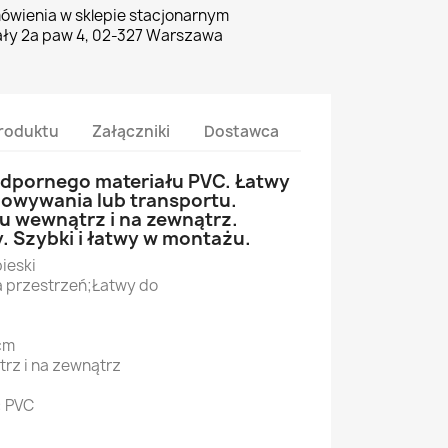
ówienia w sklepie stacjonarnym
ły 2a paw 4, 02-327 Warszawa
roduktu
Załączniki
Dostawca
pornego materiału PVC. Łatwy
howywania lub transportu.
ku wewnątrz i na zewnątrz.
. Szybki i łatwy w montażu.
ieski
a przestrzeń;Łatwy do
cm
rz i na zewnątrz
: PVC