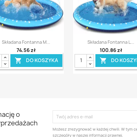
Szybki podgląd
Szybki podgląd


Składana Fontanna M...
Składana Fontanna L...
74,56 zł
100,86 zł
DO KOSZYKA
DO KOSZY


mację o
yprzedażach
Możesz zrezygnować w każdej chwili. W tym ce
szczegóły w naszej informacji prawnej.