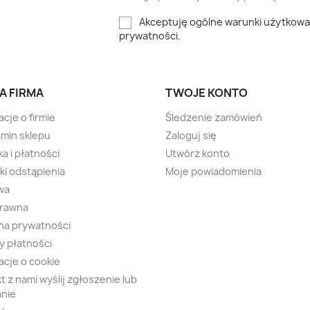
Akceptuję ogólne warunki użytkowani
prywatności.
A FIRMA
TWOJE KONTO
acje o firmie
Śledzenie zamówień
min sklepu
Zaloguj się
a i płatności
Utwórz konto
i odstąpienia
Moje powiadomienia
wa
prawna
na prywatności
 płatności
acje o cookie
t z nami wyślij zgłoszenie lub
nie