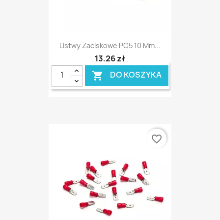
Listwy Zaciskowe PC5 10 Mm...
13,26 zł
DO KOSZYKA

favorite_border