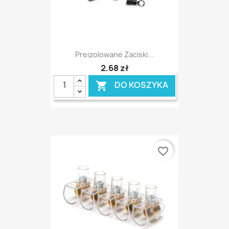
Preizolowane Zaciski...
2,68 zł
DO KOSZYKA

favorite_border