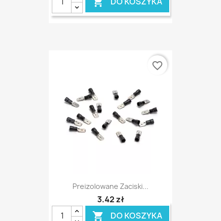
DO KOSZYKA

favorite_border
Preizolowane Zaciski...
3,42 zł
DO KOSZYKA
