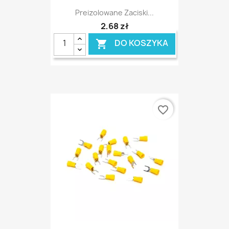
Preizolowane Zaciski...
2,68 zł
DO KOSZYKA

favorite_border