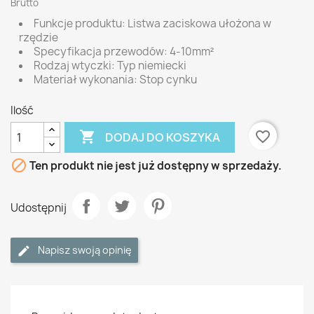
Brutto
Funkcje produktu: Listwa zaciskowa ułożona w
rzędzie
Specyfikacja przewodów: 4-10mm²
Rodzaj wtyczki: Typ niemiecki
Materiał wykonania: Stop cynku
Ilość

favorite_border
DODAJ DO KOSZYKA

Ten produkt nie jest już dostępny w sprzedaży.
Udostępnij
Napisz swoją opinię