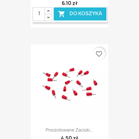
6,10 zł
DO KOSZYKA

favorite_border
Preizolowane Zaciski...
4,50 zł