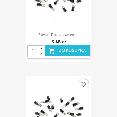
Zaciski Preizolowane...
5,46 zł
DO KOSZYKA

favorite_border