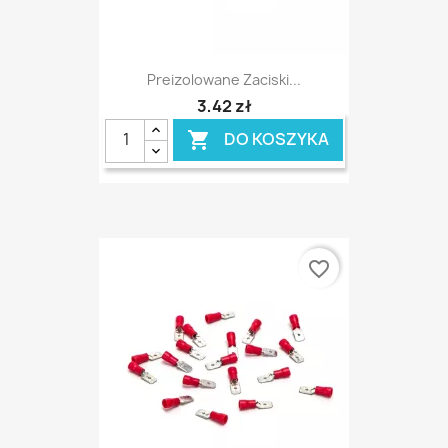
Preizolowane Zaciski...
3,42 zł
DO KOSZYKA

favorite_border