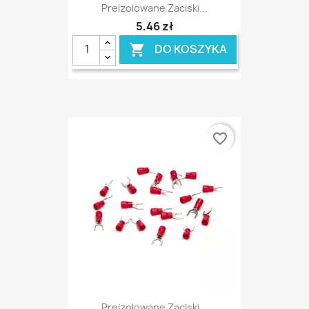
Preizolowane Zaciski...
5,46 zł
DO KOSZYKA

favorite_border
Preizolowane Zaciski...