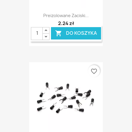
Preizolowane Zaciski...
2,24 zł
DO KOSZYKA

favorite_border