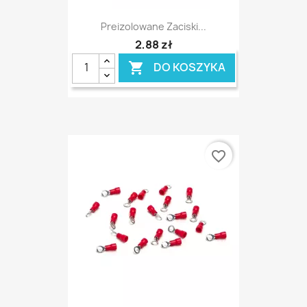
Preizolowane Zaciski...
2,88 zł
DO KOSZYKA

favorite_border