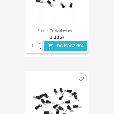
Zaciski Preizolowane...
3,32 zł
DO KOSZYKA

favorite_border