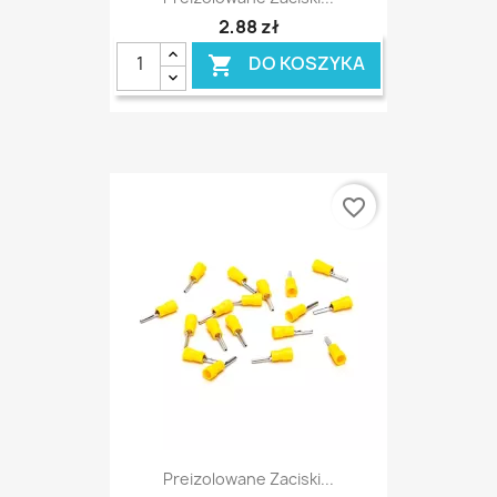
2,88 zł
DO KOSZYKA

favorite_border
Preizolowane Zaciski...