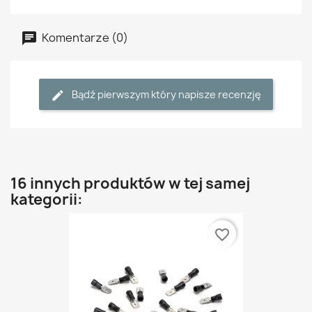
Komentarze (0)
Bądź pierwszym który napisze recenzję
16 innych produktów w tej samej
kategorii:
favorite_border