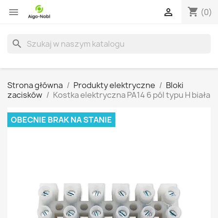
shopping_cart


(0)
search
Strona główna
Produkty elektryczne
Bloki
zacisków
Kostka elektryczna PA14 6 pól typu H biała
OBECNIE BRAK NA STANIE