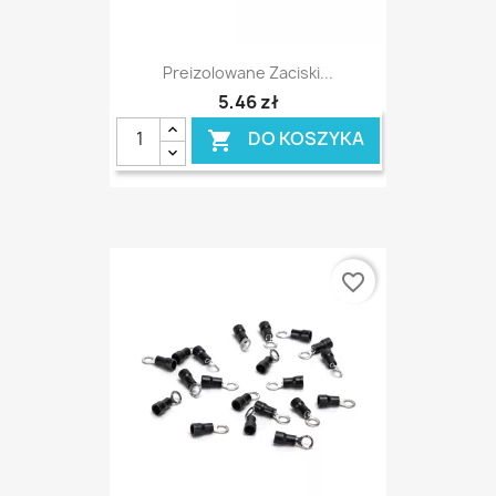
Preizolowane Zaciski...
5,46 zł
DO KOSZYKA

favorite_border