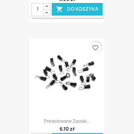
DO KOSZYKA

favorite_border
Preizolowane Zaciski...
6,10 zł