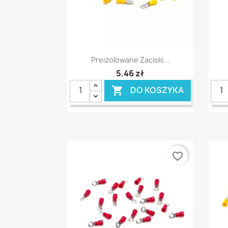
Szybki podgląd

Preizolowane Zaciski...
5,46 zł
DO KOSZYKA

favorite_border