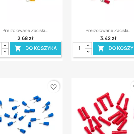
Szybki podgląd
Szybki podgląd


Preizolowane Zaciski...
Preizolowane Zaciski...
2,68 zł
3,42 zł
DO KOSZYKA
DO KOSZY


favorite_border
fa