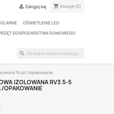
shopping_cart

Koszyk
(0)
Zaloguj się
SOLARNE
OŚWIETLENIE LED
PRZĘT GOSPODARSTWA DOMOWEGO
search
erwona 15 szt./opakowanie
WA IZOLOWANA RV3.5-5
./OPAKOWANIE
i