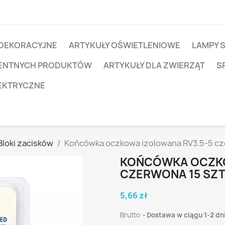
 DEKORACYJNE
ARTYKUŁY OŚWIETLENIOWE
LAMPY 
IGENTNYCH PRODUKTÓW
ARTYKUŁY DLA ZWIERZĄT
S
EKTRYCZNE
Bloki zacisków
Końcówka oczkowa izolowana RV3.5-5 cz
KOŃCÓWKA OCZKO
CZERWONA 15 SZT
5,66 zł
Brutto
Dostawa w ciągu 1-2 dn