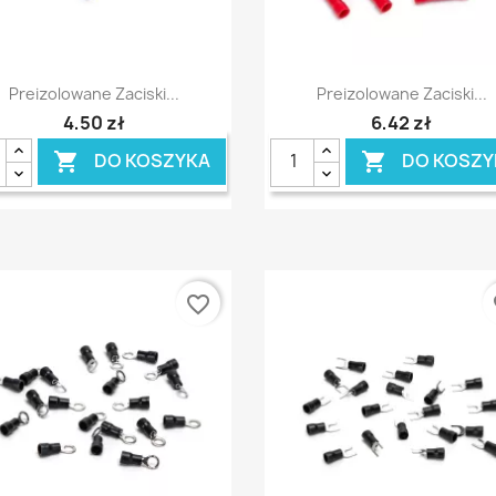
Szybki podgląd
Szybki podgląd


Preizolowane Zaciski...
Preizolowane Zaciski...
4,50 zł
6,42 zł
DO KOSZYKA
DO KOSZY


favorite_border
fa