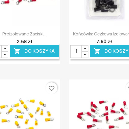
Szybki podgląd
Szybki podgląd


Preizolowane Zaciski...
Końcówka Oczkowa Izolowan
2,68 zł
7,60 zł
DO KOSZYKA
DO KOSZY


favorite_border
fa