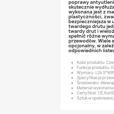
poprawy antyutleni
skutecznie wydłuża
wykonana jest z m
plastyczności, zwar
bezpieczniejsza w 
twardego drutu je
twardy drut i wiel
spełnić różne wym
przewodów. Wiele sp
opcjonalny, w zale
odpowiednich liste
Kolor produktu: Cz
Funkcje produktu: 
Wymiary: L24.5*W
Specyfikacja prze
Środowisko: Wewną
Materiał wykonania:
Certyfikat: CE,RoH
Sztuk w opakowaniu: