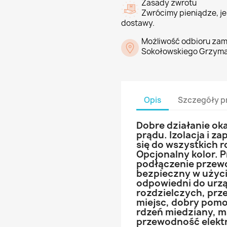
Zasady zwrotu
Zwrócimy pieniądze, jeś
dostawy.
Możliwość odbioru zam
Sokołowskiego Grzyma
Opis
Szczegóły p
Dobre działanie ok
prądu. Izolacja i z
się do wszystkich r
Opcjonalny kolor. P
podłączenie przew
bezpieczny w użyci
odpowiedni do urzą
rozdzielczych, prz
miejsc, dobry pom
rdzeń miedziany, 
przewodność elektr