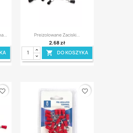
Szybki podgląd

a...
Preizolowane Zaciski...
2,68 zł
KA
DO KOSZYKA

vorite_border
favorite_border