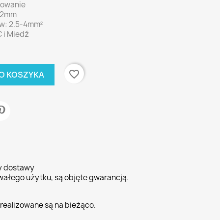
lowanie
.2mm
w: 2.5-4mm²
 i Miedź
favorite_border
O KOSZYKA
ty dostawy
wałego użytku, są objęte gwarancją.
realizowane są na bieżąco.