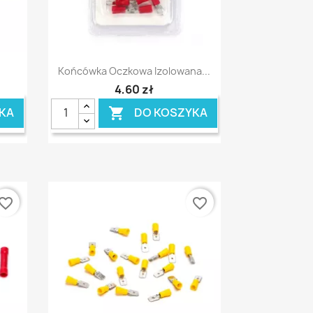
Szybki podgląd

Końcówka Oczkowa Izolowana...
4,60 zł
KA
DO KOSZYKA

vorite_border
favorite_border