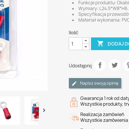
Funkcje produktu: Okab
Wymiary: L24.5*W8*H6
Specyfikacja przewodó
Materiał wykonania: PVC
Ilość

DODAJ D
Udostępnij
Napisz swoją opinię
Gwarancja 1 rok od da
Wszystkie produkty, tr

Realizacja zamówień
Wszystkie zamówienia 