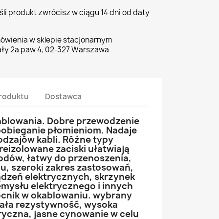
li produkt zwrócisz w ciągu 14 dni od daty
ówienia w sklepie stacjonarnym
ły 2a paw 4, 02-327 Warszawa
roduktu
Dostawca
ablowania. Dobre przewodzenie
apobieganie płomieniom. Nadaje
odzajów kabli. Różne typy
reizolowane zaciski ułatwiają
odów, łatwy do przenoszenia,
u, szeroki zakres zastosowań,
dzeń elektrycznych, skrzynek
emysłu elektrycznego i innych
ocnik w okablowaniu. wybrany
mała rezystywność, wysoka
yczna, jasne cynowanie w celu