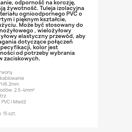
anie, odporność na korozję,
ją żywotność. Tuleja izolacyjna
ateriału ognioodpornego PVC o
tym i pięknym kształcie,
użyciu. Może być stosowany do
dnożyłowego , wielożyłowy
ożyłowy elastyczny przewód, aby
agania dotyczące połączeń
ecyfikacji, kolor jest
żności od potrzeby wybrania
w zaciskowych.
erwony
Okablowanie
8*H6.2mm
wodów: 2.5-4mm²
trz
 PVC i Miedź
S
 15 szt.