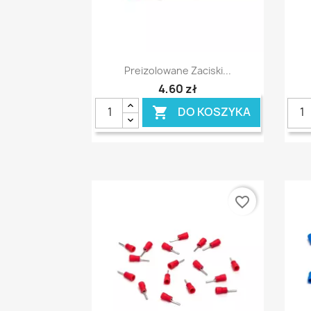
Szybki podgląd

Preizolowane Zaciski...
4,60 zł
DO KOSZYKA

favorite_border