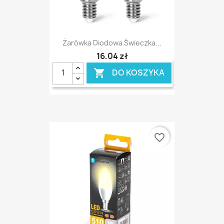
Żarówka Diodowa Świeczka...
16,04 zł
DO KOSZYKA

favorite_border