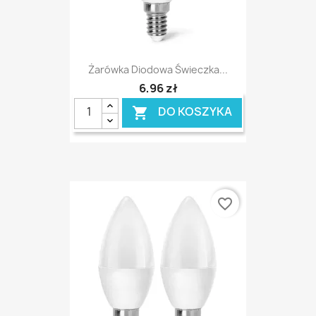
Żarówka Diodowa Świeczka...
6,96 zł
DO KOSZYKA

favorite_border