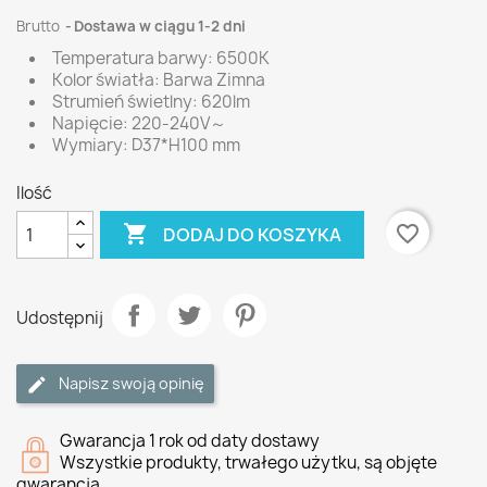
Brutto
Dostawa w ciągu 1-2 dni
Temperatura barwy: 6500K
Kolor światła: Barwa Zimna
Strumień świetlny: 620lm
Napięcie: 220-240V～
Wymiary: D37*H100 mm
Ilość

favorite_border
DODAJ DO KOSZYKA
Udostępnij
Napisz swoją opinię
Gwarancja 1 rok od daty dostawy
Wszystkie produkty, trwałego użytku, są objęte
gwarancją.