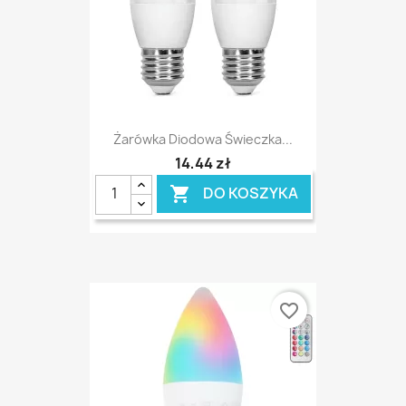
Żarówka Diodowa Świeczka...
14,44 zł
DO KOSZYKA

favorite_border