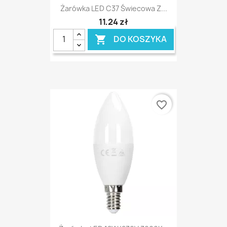
Żarówka LED C37 Świecowa Z...
11,24 zł
DO KOSZYKA

favorite_border