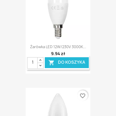
Żarówka LED 12W/230V 3000K...
9,94 zł
DO KOSZYKA

favorite_border