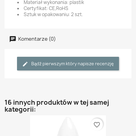
Materiał wykonania: plastik
Certyfikat: CE,RoHS
Sztuk w opakowaniu: 2 szt.
Komentarze (0)
Bądź pierwszym który napisze recenzję
16 innych produktów w tej samej
kategorii:
favorite_border