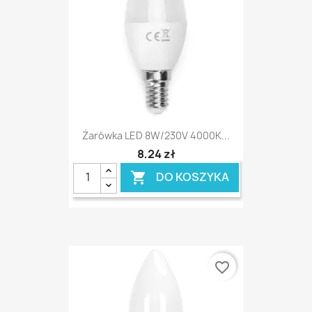
Żarówka LED 8W/230V 4000K...
8,24 zł
DO KOSZYKA

favorite_border