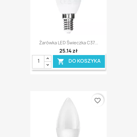
Żarówka LED Świeczka C37...
25,14 zł
DO KOSZYKA

favorite_border