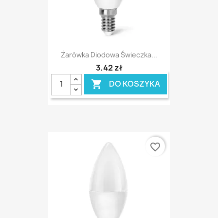
Żarówka Diodowa Świeczka...
3,42 zł
DO KOSZYKA

favorite_border