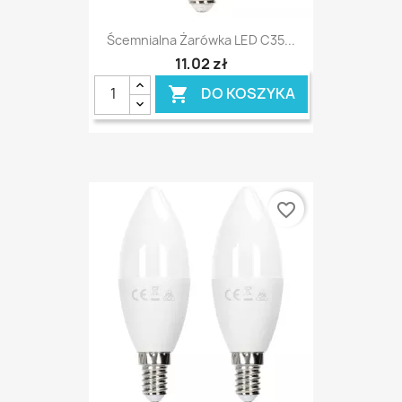
Ścemnialna Żarówka LED C35...
11,02 zł
DO KOSZYKA

favorite_border