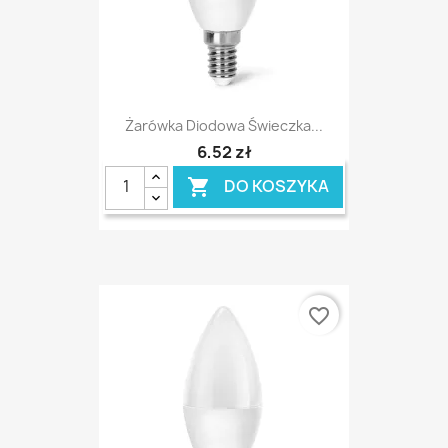
Żarówka Diodowa Świeczka...
6,52 zł
DO KOSZYKA

favorite_border