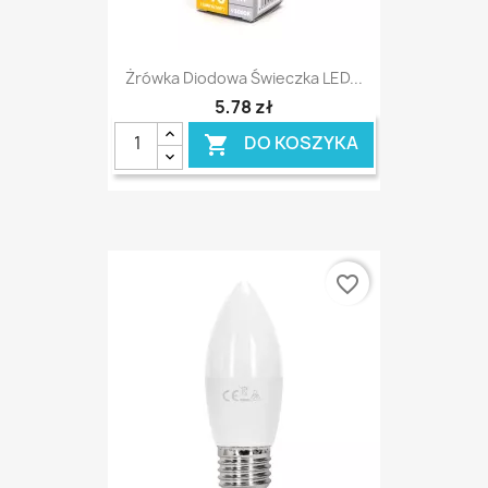
Żrówka Diodowa Świeczka LED...
5,78 zł
DO KOSZYKA

favorite_border