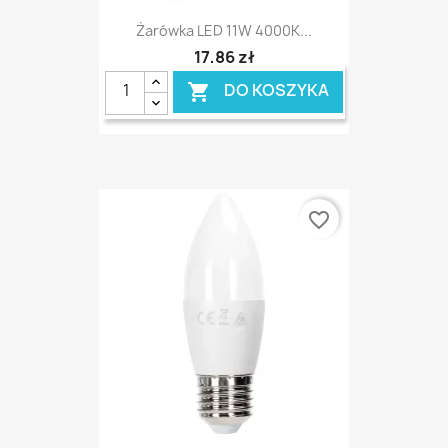
Żarówka LED 11W 4000K...
17,86 zł
DO KOSZYKA

favorite_border