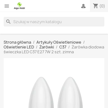
shopping_cart


(0)
search
Strona główna
Artykuły Oświetleniowe
Oświetlenie LED
Żarówki
C37
Żarówka diodowa
świeczka LED C37 E27 7W 2 szt. zimna