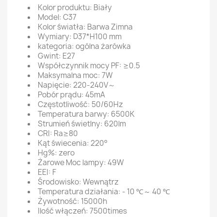
Kolor produktu: Biały
Model: C37
Kolor światła: Barwa Zimna
Wymiary: D37*H100 mm
kategoria: ogólna żarówka
Gwint: E27
Współczynnik mocy PF: ≥0.5
Maksymalna moc: 7W
Napięcie: 220-240V～
Pobór prądu: 45mA
Częstotliwość: 50/60Hz
Temperatura barwy: 6500K
Strumień świetlny: 620lm
CRI: Ra≥80
Kąt świecenia: 220°
Hg%: zero
Żarowe Moc lampy: 49W
EEI: F
Środowisko: Wewnątrz
Temperatura działania: - 10 ℃～ 40 ℃
Żywotność: 15000h
Ilość włączeń: 7500times