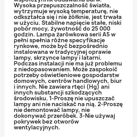
Wysoka przepuszczalność światła,
wytrzymuje wysoką temperaturę, nie
odkształca się i nie żółknie, jest trwała
w użyciu. Stabilne napięcie stałe, niski
pobór mocy, żywotność do 25 000
godzin. Lampa żarówkowa serii A5 w
pełni spełnia różne specyfikacje
rynkowe, może być bezpośrednio
instalowana w tradycyjnej oprawie
lampy, skrzynce lampy i latarni.
Podczas instalacji nie ma już problemu
z niedopasowaniem. Może zaspokoić
potrzeby oświetleniowe gospodarstw
domowych, centrów handlowych, biur
i innych. Nie zawiera rtęci (Hg) ani
innych substancji szkodzących
środowisku. 1-Proszę nie upuszczać
lampy ani nie naciskać na nią. 2-Proszę
nie demontować lampy, nie
dokonywać przeróbek. 3-Nie używaj
pokrywek bez otworów
wentylacyjnych.