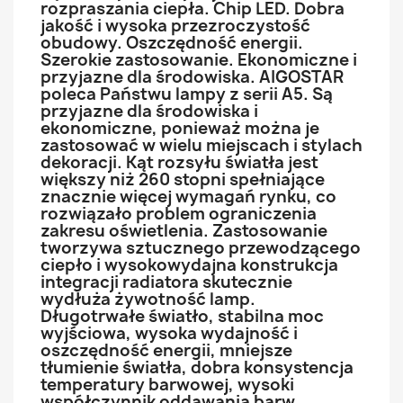
rozpraszania ciepła. Chip LED. Dobra
jakość i wysoka przezroczystość
obudowy. Oszczędność energii.
Szerokie zastosowanie. Ekonomiczne i
przyjazne dla środowiska. AIGOSTAR
poleca Państwu lampy z serii A5. Są
przyjazne dla środowiska i
ekonomiczne, ponieważ można je
zastosować w wielu miejscach i stylach
dekoracji. Kąt rozsyłu światła jest
większy niż 260 stopni spełniające
znacznie więcej wymagań rynku, co
rozwiązało problem ograniczenia
zakresu oświetlenia. Zastosowanie
tworzywa sztucznego przewodzącego
ciepło i wysokowydajna konstrukcja
integracji radiatora skutecznie
wydłuża żywotność lamp.
Długotrwałe światło, stabilna moc
wyjściowa, wysoka wydajność i
oszczędność energii, mniejsze
tłumienie światła, dobra konsystencja
temperatury barwowej, wysoki
współczynnik oddawania barw.