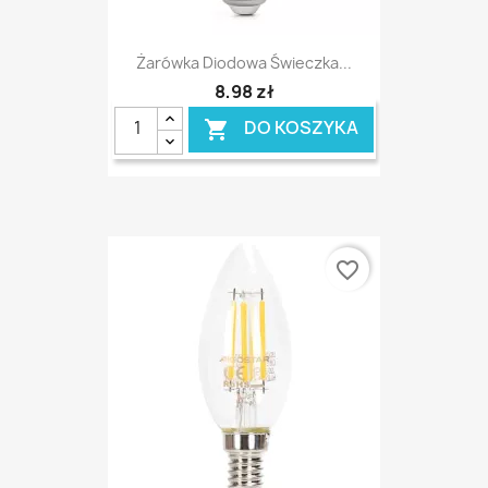
Żarówka Diodowa Świeczka...
8,98 zł
DO KOSZYKA

favorite_border