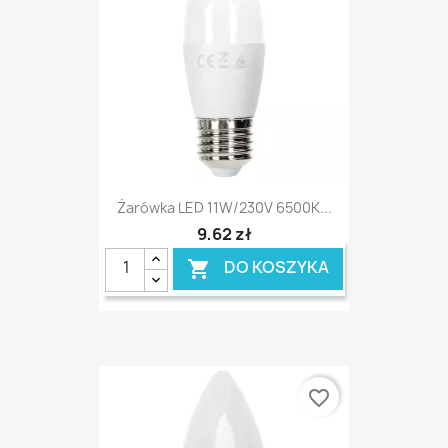
Żarówka LED 11W/230V 6500K...
9,62 zł
DO KOSZYKA

favorite_border