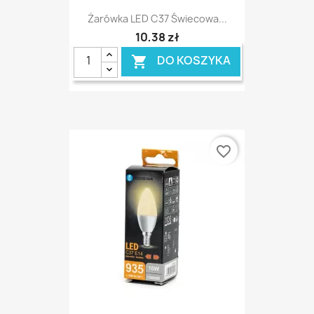
Żarówka LED C37 Świecowa...
10,38 zł
DO KOSZYKA

favorite_border