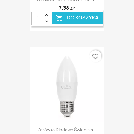
7,38 zł
DO KOSZYKA

favorite_border
Żarówka Diodowa Świeczka...