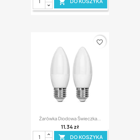
DO KOSZYKA

favorite_border
Żarówka Diodowa Świeczka...
11,34 zł
DO KOSZYKA
