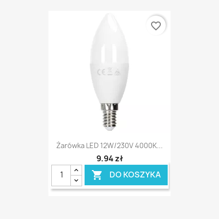
favorite_border
Żarówka LED 12W/230V 4000K...
9,94 zł
DO KOSZYKA
