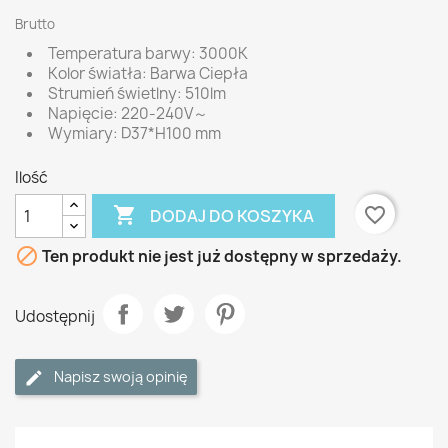
Brutto
Temperatura barwy: 3000K
Kolor światła: Barwa Ciepła
Strumień świetlny: 510lm
Napięcie: 220-240V～
Wymiary: D37*H100 mm
Ilość

favorite_border
DODAJ DO KOSZYKA

Ten produkt nie jest już dostępny w sprzedaży.
Udostępnij
Napisz swoją opinię