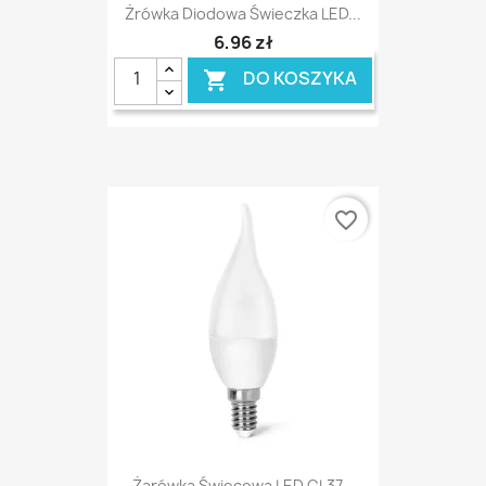
Żrówka Diodowa Świeczka LED...
6,96 zł
DO KOSZYKA

favorite_border
Żarówka Świecowa LED CL37...