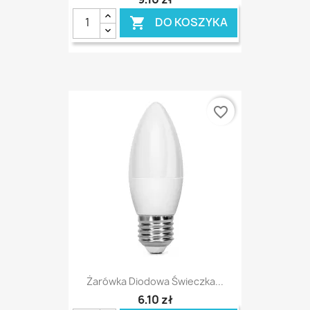
DO KOSZYKA

favorite_border
Żarówka Diodowa Świeczka...
6,10 zł