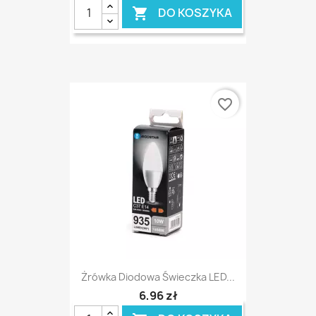
DO KOSZYKA

favorite_border
Żrówka Diodowa Świeczka LED...
6,96 zł