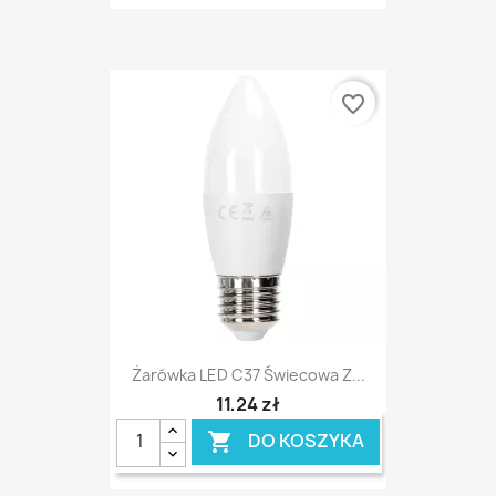
favorite_border
Żarówka LED C37 Świecowa Z...
11,24 zł
DO KOSZYKA
