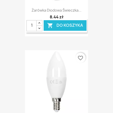
Żarówka Diodowa Świeczka...
8,44 zł
DO KOSZYKA

favorite_border