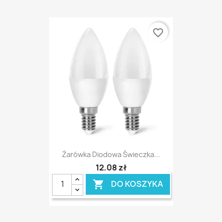
favorite_border
Żarówka Diodowa Świeczka...
12,08 zł
DO KOSZYKA
