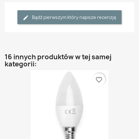
Bądź pierwszym który napisze recenzję
16 innych produktów w tej samej
kategorii:
favorite_border