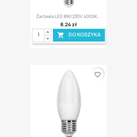
Żarówka LED 8W/230V 4000K...
8,24 zł
DO KOSZYKA

favorite_border