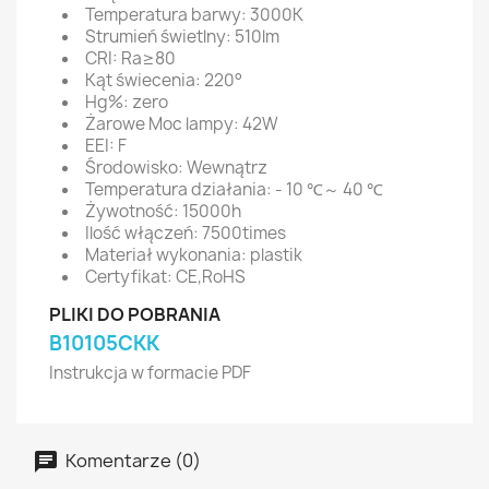
Temperatura barwy: 3000K
Strumień świetlny: 510lm
CRI: Ra≥80
Kąt świecenia: 220°
Hg%: zero
Żarowe Moc lampy: 42W
EEI: F
Środowisko: Wewnątrz
Temperatura działania: - 10 ℃～ 40 ℃
Żywotność: 15000h
Ilość włączeń: 7500times
Materiał wykonania: plastik
Certyfikat: CE,RoHS
PLIKI DO POBRANIA
B10105CKK
Instrukcja w formacie PDF
Komentarze (0)