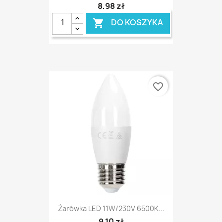
8,98 zł
DO KOSZYKA

favorite_border
Żarówka LED 11W/230V 6500K...
9,10 zł