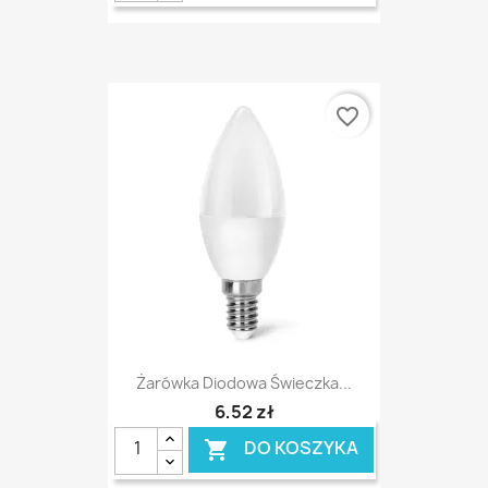
favorite_border
Żarówka Diodowa Świeczka...
6,52 zł
DO KOSZYKA
