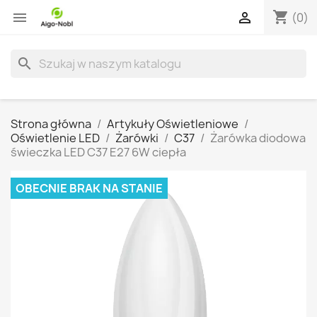
shopping_cart


(0)
search
Strona główna
Artykuły Oświetleniowe
Oświetlenie LED
Żarówki
C37
Żarówka diodowa
świeczka LED C37 E27 6W ciepła
OBECNIE BRAK NA STANIE