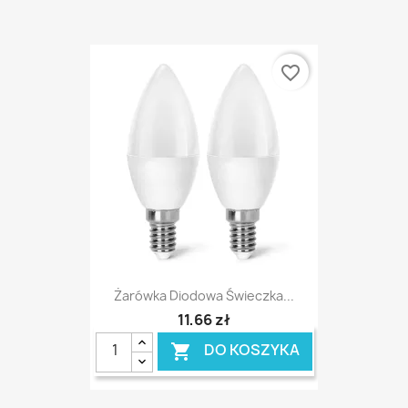
favorite_border
Żarówka Diodowa Świeczka...
11,66 zł
DO KOSZYKA
