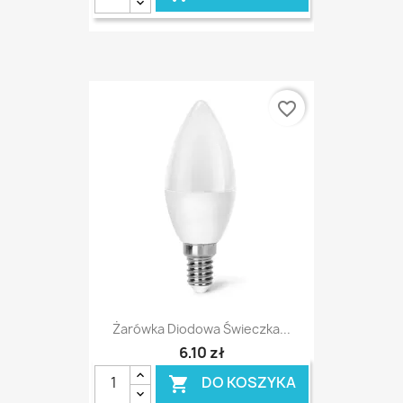
favorite_border
Żarówka Diodowa Świeczka...
6,10 zł
DO KOSZYKA
