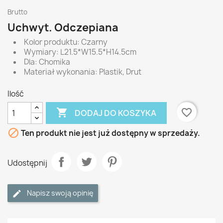
Brutto
Uchwyt. Odczepiana
Kolor produktu: Czarny
Wymiary: L21.5*W15.5*H14.5cm
Dla: Chomika
Materiał wykonania: Plastik, Drut
Ilość

favorite_border
DODAJ DO KOSZYKA

Ten produkt nie jest już dostępny w sprzedaży.
Udostępnij
Napisz swoją opinię