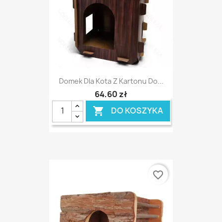
Domek Dla Kota Z Kartonu Do...
64,60 zł
DO KOSZYKA

favorite_border