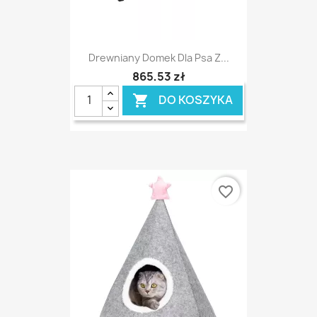
Drewniany Domek Dla Psa Z...
865,53 zł
DO KOSZYKA

favorite_border