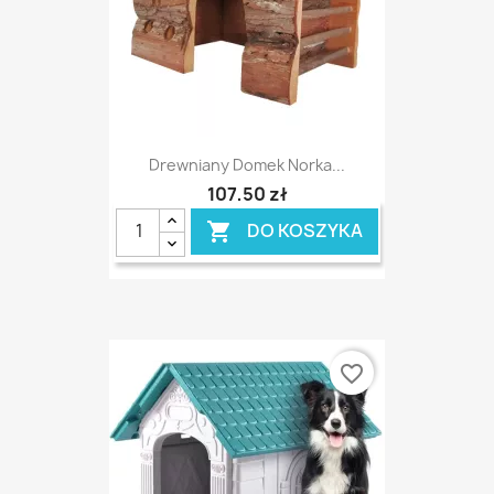
Drewniany Domek Norka...
107,50 zł
DO KOSZYKA

favorite_border