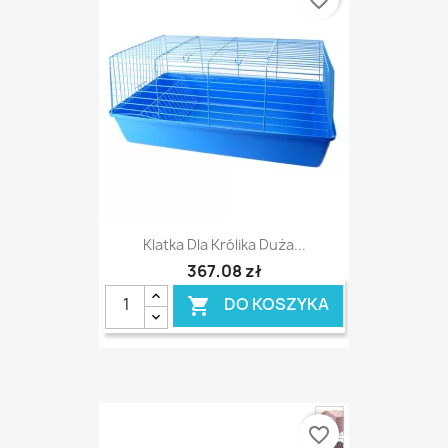
favorite_border
Klatka Dla Królika Duża...
367,08 zł
DO KOSZYKA

favorite_border