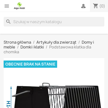
shopping_cart


(0)
search
Strona główna
Artykuły dla zwierząt
Domy i
meble
Domki i klatki
Podstawowa klatka dla
chomika
OBECNIE BRAK NA STANIE