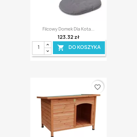
Filcowy Domek Dla Kota...
123,32 zł
DO KOSZYKA

favorite_border