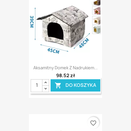
Aksamitny Domek Z Nadrukiem...
98,52 zł
DO KOSZYKA

favorite_border