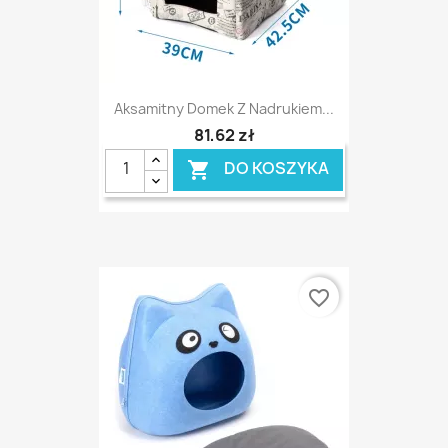
Aksamitny Domek Z Nadrukiem...
81,62 zł
DO KOSZYKA

favorite_border