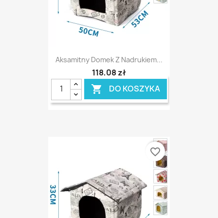
Aksamitny Domek Z Nadrukiem...
118,08 zł
DO KOSZYKA

favorite_border