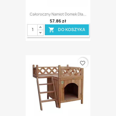
Całoroczny Namiot Domek Dla...
57,86 zł
DO KOSZYKA

favorite_border