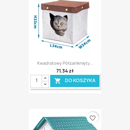
Kwadratowy Półzamknięty...
71,34 zł
DO KOSZYKA

favorite_border