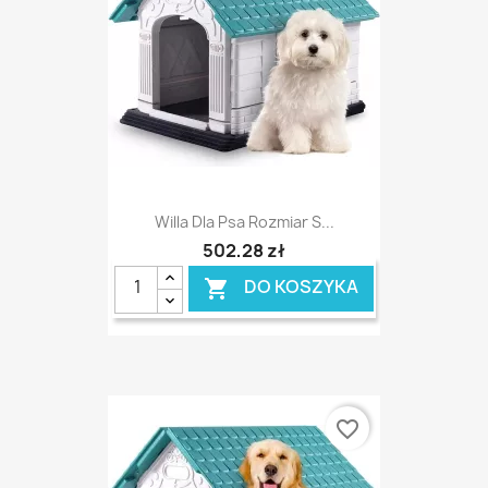
Willa Dla Psa Rozmiar S...
502,28 zł
DO KOSZYKA

favorite_border