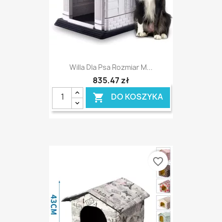
Willa Dla Psa Rozmiar M...
835,47 zł
DO KOSZYKA

favorite_border