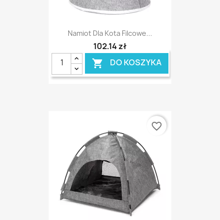
Namiot Dla Kota Filcowe...
102,14 zł
DO KOSZYKA

favorite_border