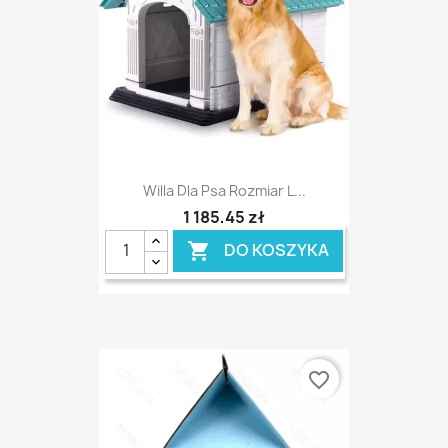
Willa Dla Psa Rozmiar L...
1 185,45 zł
DO KOSZYKA

favorite_border