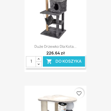
Duże Drzewko Dla Kota...
226,64 zł
DO KOSZYKA

favorite_border