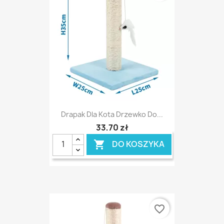
Drapak Dla Kota Drzewko Do...
33,70 zł
DO KOSZYKA

favorite_border