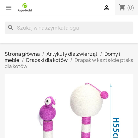
shopping_cart


(0)
search
Strona główna
Artykuły dla zwierząt
Domy i
meble
Drapaki dla kotów
Drapak w kształcie ptaka
dla kotów