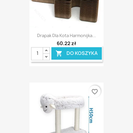
Drapak Dla Kota Harmonijka...
60,22 zł
DO KOSZYKA

favorite_border