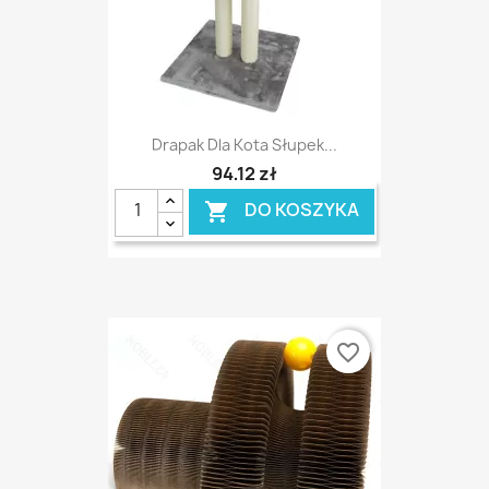
Drapak Dla Kota Słupek...
94,12 zł
DO KOSZYKA

favorite_border