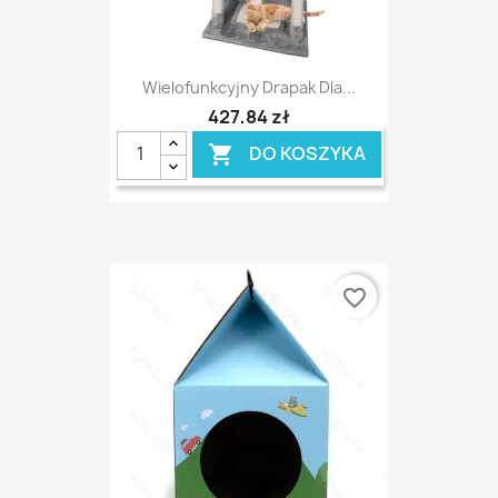
Wielofunkcyjny Drapak Dla...
427,84 zł
DO KOSZYKA

favorite_border