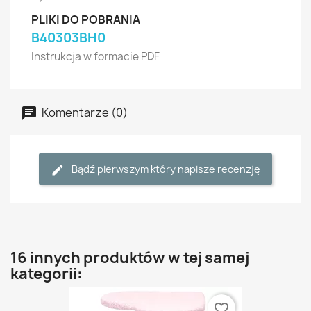
PLIKI DO POBRANIA
B40303BH0
Instrukcja w formacie PDF
Komentarze (0)
Bądź pierwszym który napisze recenzję
16 innych produktów w tej samej
kategorii:
favorite_border