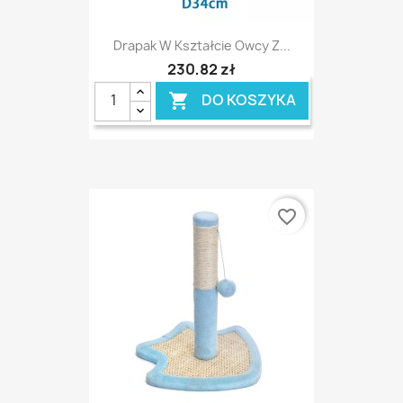
Drapak W Kształcie Owcy Z...
230,82 zł
DO KOSZYKA

favorite_border