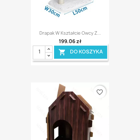
Drapak W Kształcie Owcy Z...
199,06 zł
DO KOSZYKA

favorite_border