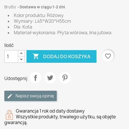
Brutto
Dostawa w ciągu 1-2 dni
Kolor produktu: Różowy
Wymiary: L45*W20*H55cm
Dla: Kota
Materiał wykonania: Płyta wiórowa, lina jutowa
Ilość

favorite_border
DODAJ DO KOSZYKA
Udostępnij
Napisz swoją opinię
Gwarancja 1 rok od daty dostawy
Wszystkie produkty, trwałego użytku, są objęte
gwarancją.