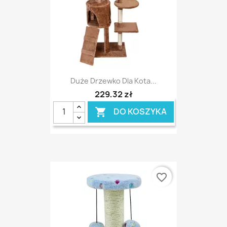
Duże Drzewko Dla Kota...
229,32 zł
DO KOSZYKA

favorite_border