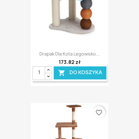
Drapak Dla Kota Legowisko...
173,82 zł
DO KOSZYKA

favorite_border