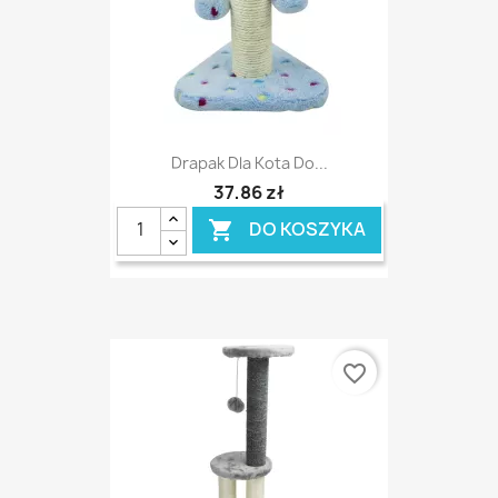
Drapak Dla Kota Do...
37,86 zł
DO KOSZYKA

favorite_border