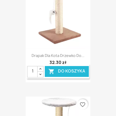
Drapak Dla Kota Drzewko Do...
32,30 zł
DO KOSZYKA

favorite_border