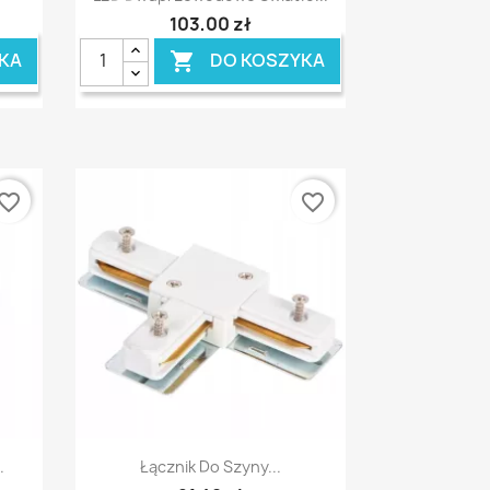
103,00 zł
KA
DO KOSZYKA

vorite_border
favorite_border
Szybki podgląd

.
Łącznik Do Szyny...