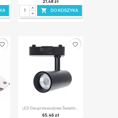
21,48 zł
KA
DO KOSZYKA

vorite_border
favorite_border
Szybki podgląd

LED Dwuprzewodowe Światło...
65,46 zł