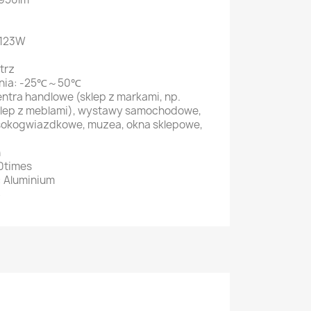
 123W
trz
ania: -25℃～50℃
centra handlowe (sklep z markami, np.
sklep z meblami), wystawy samochodowe,
ysokogwiazdkowe, muzea, okna sklepowe,
h
0times
: Aluminium
S