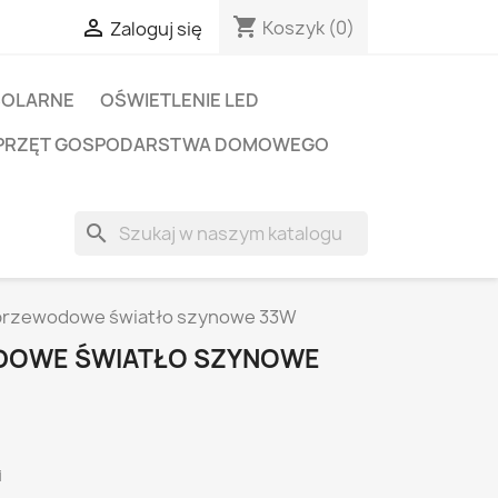
shopping_cart

Koszyk
(0)
Zaloguj się
SOLARNE
OŚWIETLENIE LED
PRZĘT GOSPODARSTWA DOMOWEGO
search
rzewodowe światło szynowe 33W
DOWE ŚWIATŁO SZYNOWE
i