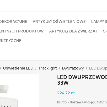
 DEKORACYJNE
ARTYKUŁY OŚWIETLENIOWE
LAMPY 
IGENTNYCH PRODUKTÓW
ARTYKUŁY DLA ZWIERZĄT
S
EKTRYCZNE
Oświetlenie LED
Tracklight
Dwufazowy
LED Dwup
LED DWUPRZEWO
33W
224,72 zł
Brutto
Dostawa w ciągu 1-2 dn