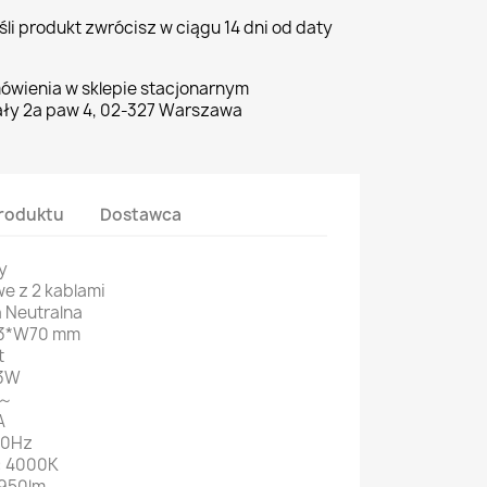
li produkt zwrócisz w ciągu 14 dni od daty
ówienia w sklepie stacjonarnym
ły 2a paw 4, 02-327 Warszawa
roduktu
Dostawca
y
we z 2 kablami
a Neutralna
23*W70 mm
t
33W
V～
A
60Hz
: 4000K
1950lm