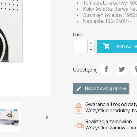
Temperatura barwy: 40
Kolor światła: Barwa Ne
Strumień świetlny: 1950
Napięcie: 100-240V～
Ilość

DODAJ D
Udostępnij
Napisz swoją opinię
Gwarancja 1 rok od da
Wszystkie produkty, tr

Realizacja zamówień
Wszystkie zamówienia 