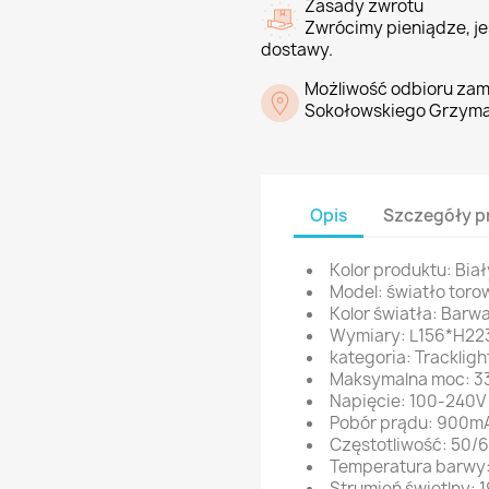
Zasady zwrotu
Zwrócimy pieniądze, jeś
dostawy.
Możliwość odbioru zam
Sokołowskiego Grzyma
Opis
Szczegóły p
Kolor produktu: Biał
Model: światło toro
Kolor światła: Barw
Wymiary: L156*H2
kategoria: Trackligh
Maksymalna moc: 
Napięcie: 100-240
Pobór prądu: 900m
Częstotliwość: 50/
Temperatura barwy
Strumień świetlny: 