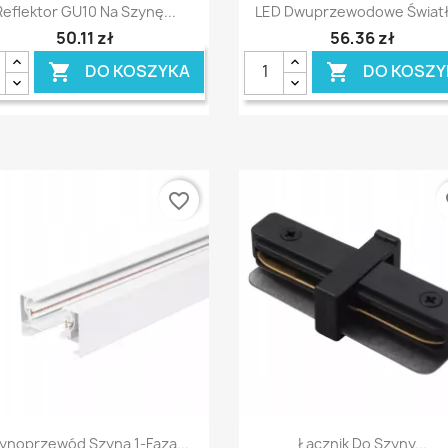
Szybki podgląd
Szybki podgląd


Reflektor GU10 Na Szynę...
LED Dwuprzewodowe Światło
50,11 zł
56,36 zł
DO KOSZYKA
DO KOSZY


favorite_border
fa
Szybki podgląd
Szybki podgląd


ynoprzewód Szyna 1-Faza...
Łącznik Do Szyny...