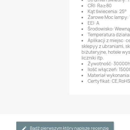
CRI: Ra≥80
Kąt świecenia: 25°
Żarowe Moc lampy:
EEI: A
Środowisko: Wewną
Temperatura dział
Aplikacji z miejsc: 
sklepyy z ubraniami, 
biżuteryjne, hotele w
liczniki itp.
Żywotność: 30000
Ilość włączeń: 1500
Materiał wykonania
Certyfikat: CE,RoH
Bądź pierwszym który napisze recenzję