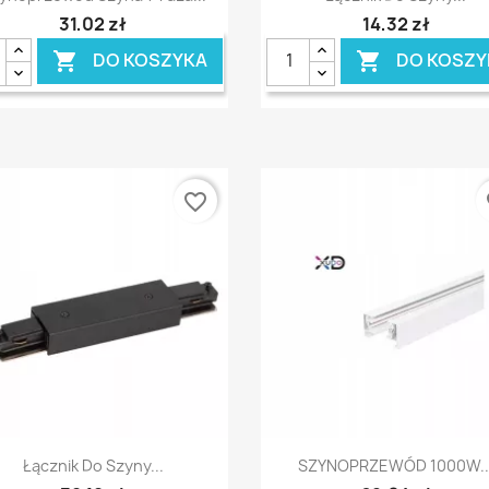
31,02 zł
14,32 zł
DO KOSZYKA
DO KOSZY


favorite_border
fa
Szybki podgląd
Szybki podgląd


Łącznik Do Szyny...
SZYNOPRZEWÓD 1000W..