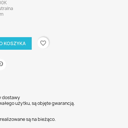
00K
utralna
lm
favorite_border
O KOSZYKA
ty dostawy
wałego użytku, są objęte gwarancją.
realizowane są na bieżąco.