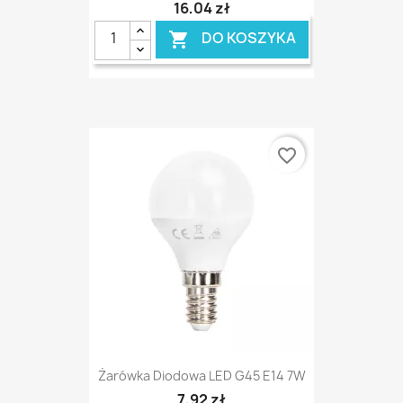
16,04 zł
DO KOSZYKA

favorite_border
Żarówka Diodowa LED G45 E14 7W
7,92 zł