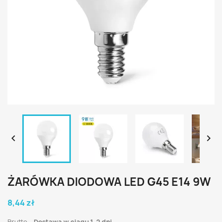


ŻARÓWKA DIODOWA LED G45 E14 9W
8,44 zł