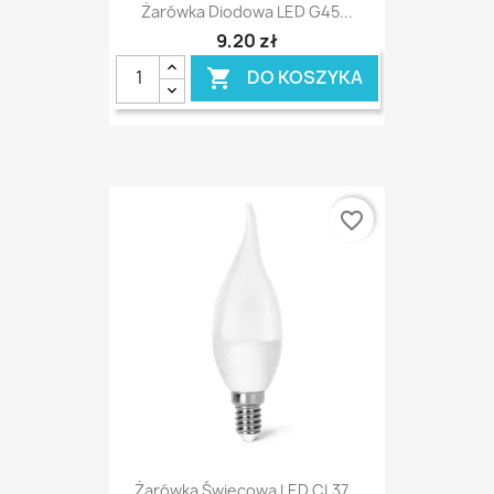
Żarówka Diodowa LED G45...
9,20 zł
DO KOSZYKA

favorite_border
Żarówka Świecowa LED CL37...