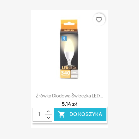
favorite_border
Żrówka Diodowa Świeczka LED...
5,14 zł
DO KOSZYKA
