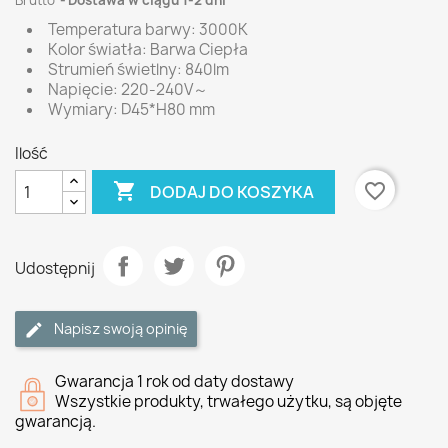
Brutto
Dostawa w ciągu 1-2 dni
Temperatura barwy: 3000K
Kolor światła: Barwa Ciepła
Strumień świetlny: 840lm
Napięcie: 220-240V～
Wymiary: D45*H80 mm
Ilość

favorite_border
DODAJ DO KOSZYKA
Udostępnij
Napisz swoją opinię
Gwarancja 1 rok od daty dostawy
Wszystkie produkty, trwałego użytku, są objęte
gwarancją.