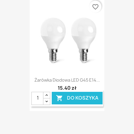
favorite_border
Żarówka Diodowa LED G45 E14...
15,40 zł
DO KOSZYKA
