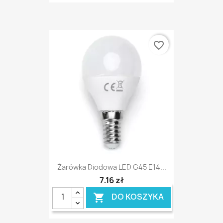
favorite_border
Żarówka Diodowa LED G45 E14...
7,16 zł
DO KOSZYKA
