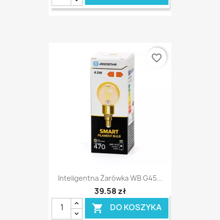
favorite_border
Inteligentna Żarówka WB G45...
39,58 zł
DO KOSZYKA
