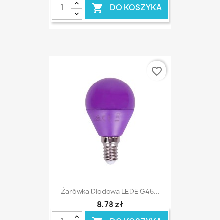
DO KOSZYKA

favorite_border
Żarówka Diodowa LEDE G45...
8,78 zł