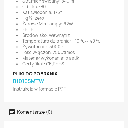
Strumień świetlny: 840lm
CRI: Ra≥80
Kąt świecenia: 175°
Hg%: zero
Żarowe Moc lampy: 62W
EEI: F
Środowisko: Wewnątrz
Temperatura działania: - 10 ℃～ 40 ℃
Żywotność: 15000h
Ilość włączeń: 7500times
Materiał wykonania: plastik
Certyfikat: CE,RoHS
PLIKI DO POBRANIA
B10105MTW
Instrukcja w formacie PDF
Komentarze (0)