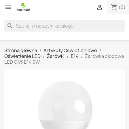
shopping_cart


(0)
search
Strona główna
Artykuły Oświetleniowe
Oświetlenie LED
Żarówki
E14
Żarówka diodowa
LED G45 E14 9W