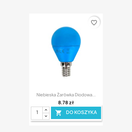
favorite_border
Niebieska Żarówka Diodowa...
8,78 zł
DO KOSZYKA
