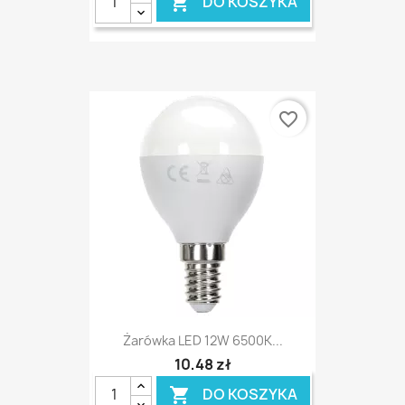
DO KOSZYKA

favorite_border
Żarówka LED 12W 6500K...
10,48 zł
DO KOSZYKA
