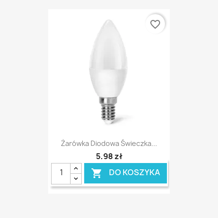
favorite_border
Żarówka Diodowa Świeczka...
5,98 zł
DO KOSZYKA
