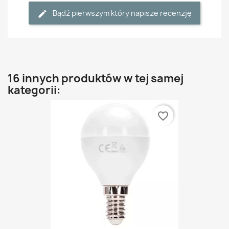
Bądź pierwszym który napisze recenzję
16 innych produktów w tej samej
kategorii:
favorite_border