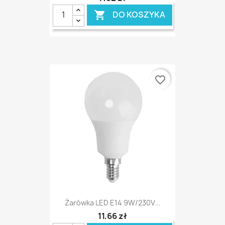
DO KOSZYKA

favorite_border
Żarówka LED E14 9W/230V...
11,66 zł