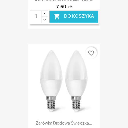
7,60 zł
DO KOSZYKA

favorite_border
Żarówka Diodowa Świeczka...