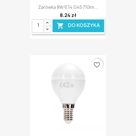
Żarówka 8W/E14 G45 710lm...
8,24 zł
DO KOSZYKA

favorite_border