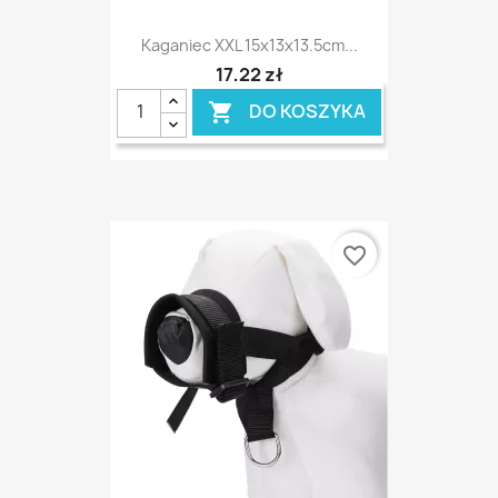
Kaganiec XXL 15x13x13.5cm...
17,22 zł
DO KOSZYKA

favorite_border