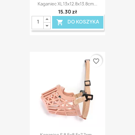
Kaganiec XL 13x12.8x13.8cm...
15,30 zł
DO KOSZYKA

favorite_border
Kaganiec S 8.5x8.5x7.7cm...