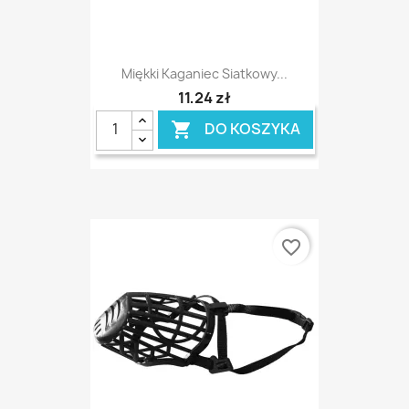
Miękki Kaganiec Siatkowy...
11,24 zł
DO KOSZYKA

favorite_border