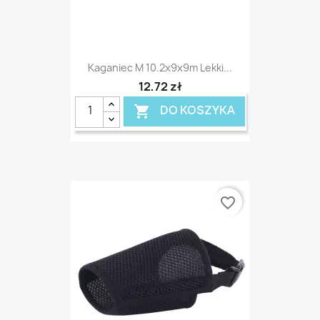
Kaganiec M 10.2x9x9m Lekki...
12,72 zł
DO KOSZYKA

favorite_border