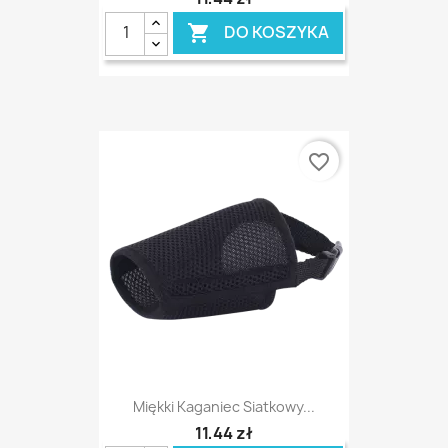
DO KOSZYKA

favorite_border
Miękki Kaganiec Siatkowy...
11,44 zł