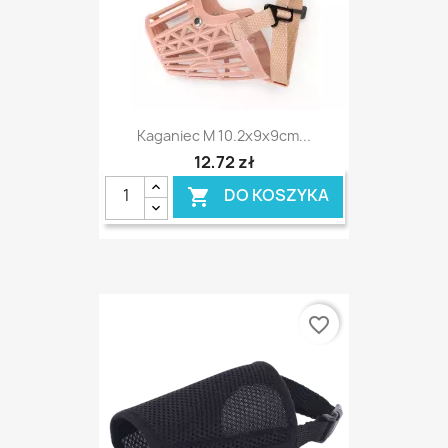
Kaganiec M 10.2x9x9cm...
12,72 zł
DO KOSZYKA

favorite_border