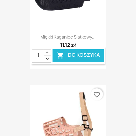
Miękki Kaganiec Siatkowy...
11,12 zł
DO KOSZYKA

favorite_border