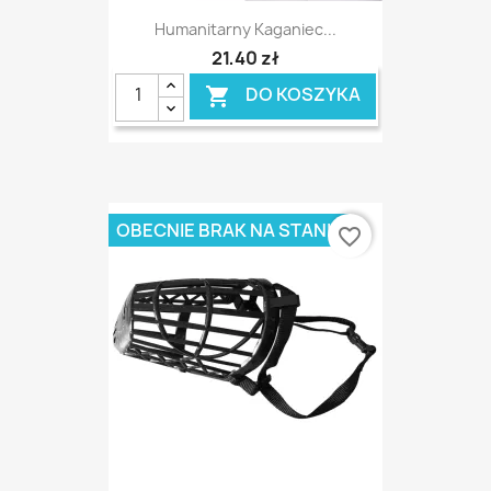
Humanitarny Kaganiec...
21,40 zł
DO KOSZYKA

OBECNIE BRAK NA STANIE
favorite_border