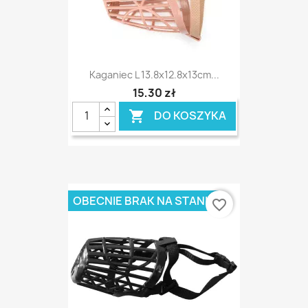
Kaganiec L 13.8x12.8x13cm...
15,30 zł
DO KOSZYKA

OBECNIE BRAK NA STANIE
favorite_border