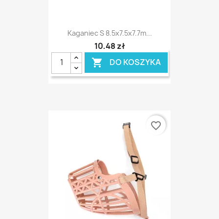
Kaganiec S 8.5x7.5x7.7m...
10,48 zł
DO KOSZYKA

favorite_border