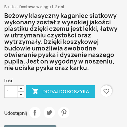
Brutto
Dostawa w ciągu 1-2 dni
Beżowy klasyczny kaganiec siatkowy
wykonany został z wysokiej jakości
plastiku dzięki czemu jest lekki, łatwy
w utrzymaniu czystości oraz
wytrzymały. Dzięki koszykowej
budowie umożliwia swobodne
otwieranie pyska i dyszenie naszego
pupila. Jest on wygodny w noszeniu,
nie uciska pyska oraz karku.
Ilość

favorite_border
DODAJ DO KOSZYKA
Udostępnij