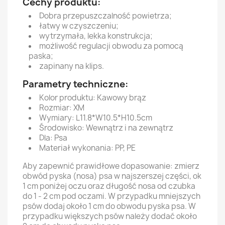
Cechy produktu:
Dobra przepuszczalność powietrza;
łatwy w czyszczeniu;
wytrzymała, lekka konstrukcja;
możliwość regulacji obwodu za pomocą
paska;
zapinany na klips.
Parametry techniczne:
Kolor produktu: Kawowy brąz
Rozmiar: XM
Wymiary: L11.8*W10.5*H10.5cm
Środowisko: Wewnątrz i na zewnątrz
Dla: Psa
Materiał wykonania: PP, PE
Aby zapewnić prawidłowe dopasowanie: zmierz
obwód pyska (nosa) psa w najszerszej części, ok
1 cm poniżej oczu oraz długość nosa od czubka
do 1 - 2 cm pod oczami. W przypadku mniejszych
psów dodaj około 1 cm do obwodu pyska psa. W
przypadku większych psów należy dodać około