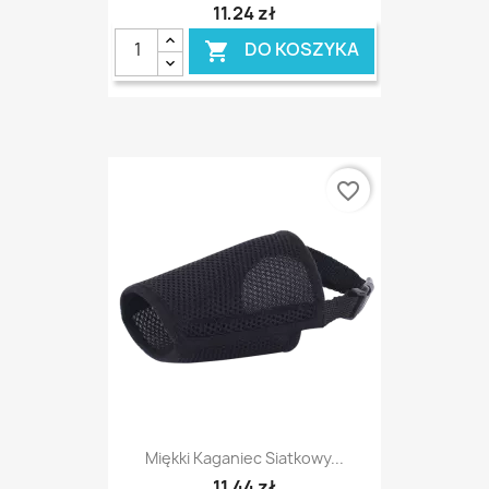
11,24 zł
DO KOSZYKA

favorite_border
Miękki Kaganiec Siatkowy...
11,44 zł