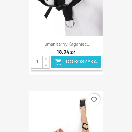
Humanitarny Kaganiec...
18,94 zł
DO KOSZYKA

favorite_border