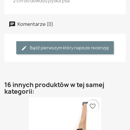
2 cm do obwodu pyska psa.
Komentarze (0)
Bądź pierwszym który napisze recenzję
16 innych produktów w tej samej
kategorii:
favorite_border