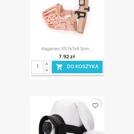
Kaganiec XS 7x7x6.5cm...
7,92 zł
DO KOSZYKA

favorite_border