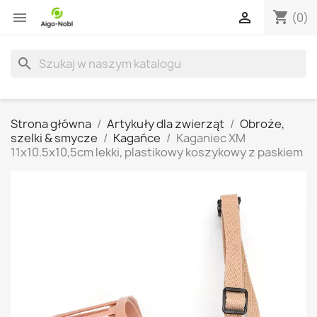
shopping_cart


(0)
search
Strona główna
Artykuły dla zwierząt
Obroże,
szelki & smycze
Kagańce
Kaganiec XM
11x10.5x10,5cm lekki, plastikowy koszykowy z paskiem