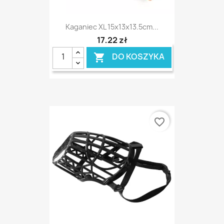
Kaganiec XL 15x13x13.5cm...
17,22 zł
DO KOSZYKA

favorite_border