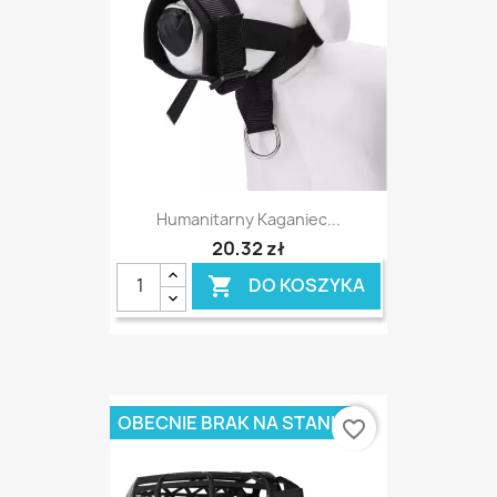
Humanitarny Kaganiec...
20,32 zł
DO KOSZYKA

OBECNIE BRAK NA STANIE
favorite_border