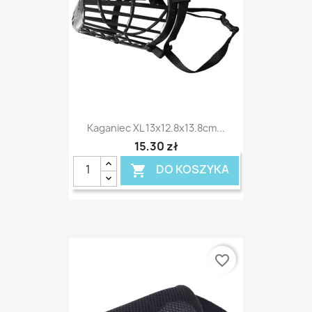
Kaganiec XL 13x12.8x13.8cm...
15,30 zł
DO KOSZYKA

favorite_border