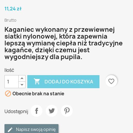
11,24 zł
Brutto
Kaganiec wykonany z przewiewnej
siatki nylonowej, która zapewnia
lepszą wymianę ciepła niż tradycyjne
kagańce, dzięki czemu jest
wygodniejszy dla pupila.
Ilość

favorite_border
DODAJ DO KOSZYKA

Obecnie brak na stanie
Udostępnij
Napisz swoją opinię