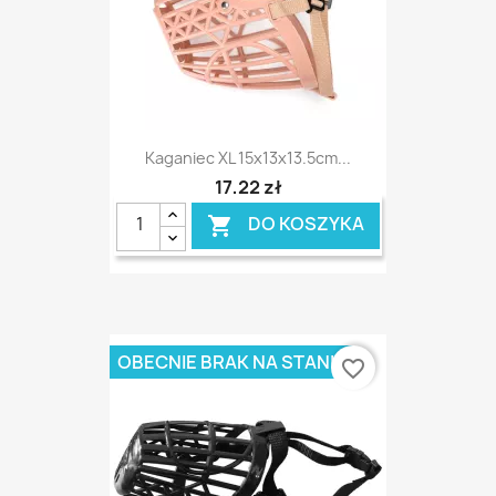
Kaganiec XL 15x13x13.5cm...
17,22 zł
DO KOSZYKA

OBECNIE BRAK NA STANIE
favorite_border