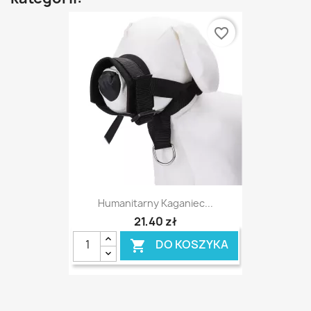
favorite_border
Humanitarny Kaganiec...
21,40 zł
DO KOSZYKA
