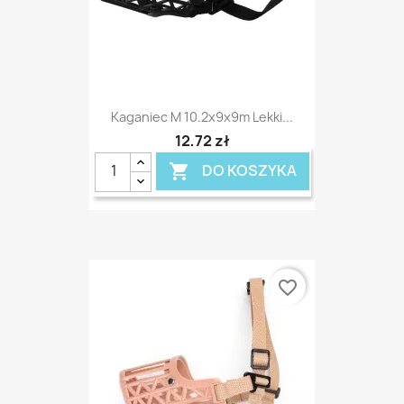
Kaganiec M 10.2x9x9m Lekki...
12,72 zł
DO KOSZYKA

favorite_border