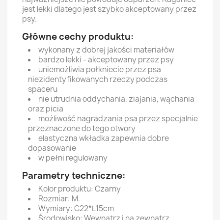
jest lekki dlatego jest szybko akceptowany przez
psy.
Główne cechy produktu:
wykonany z dobrej jakości materiałów
bardzo lekki - akceptowany przez psy
uniemożliwia połkniecie przez psa
niezidentyfikowanych rzeczy podczas
spaceru
nie utrudnia oddychania, ziajania, wąchania
oraz picia
możliwość nagradzania psa przez specjalnie
przeznaczone do tego otwory
elastyczna wkładka zapewnia dobre
dopasowanie
w pełni regulowany
Parametry techniczne:
Kolor produktu: Czarny
Rozmiar: M.
Wymiary: C22*L15cm
Środowisko: Wewnątrz i na zewnątrz