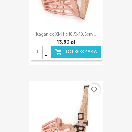
Kaganiec XM 11x10.5x10,5cm...
13,80 zł
DO KOSZYKA

favorite_border