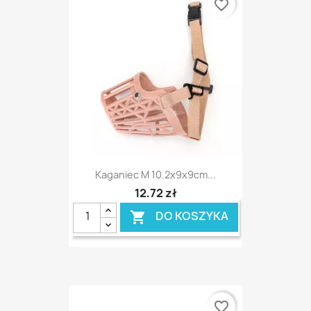
favorite_border
Kaganiec M 10.2x9x9cm...
12,72 zł
DO KOSZYKA

favorite_border