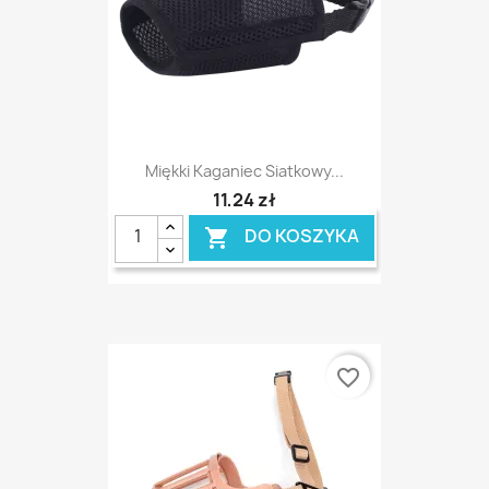
Miękki Kaganiec Siatkowy...
11,24 zł
DO KOSZYKA

favorite_border