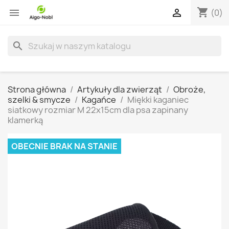
shopping_cart


(0)
search
Strona główna
Artykuły dla zwierząt
Obroże,
szelki & smycze
Kagańce
Miękki kaganiec
siatkowy rozmiar M 22x15cm dla psa zapinany
klamerką
OBECNIE BRAK NA STANIE