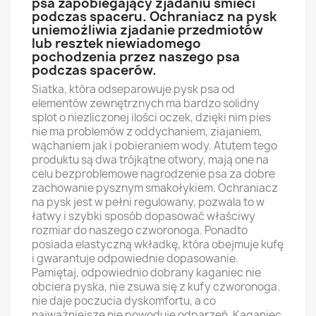
psa zapobiegający zjadaniu śmieci
podczas spaceru. Ochraniacz na pysk
uniemożliwia zjadanie przedmiotów
lub resztek niewiadomego
pochodzenia przez naszego psa
podczas spacerów.
Siatka, która odseparowuje pysk psa od
elementów zewnętrznych ma bardzo solidny
splot o niezliczonej ilości oczek, dzięki nim pies
nie ma problemów z oddychaniem, ziajaniem,
wąchaniem jak i pobieraniem wody. Atutem tego
produktu są dwa trójkątne otwory, mają one na
celu bezproblemowe nagrodzenie psa za dobre
zachowanie pysznym smakołykiem. Ochraniacz
na pysk jest w pełni regulowany, pozwala to w
łatwy i szybki sposób dopasować właściwy
rozmiar do naszego czworonoga. Ponadto
posiada elastyczną wkładkę, która obejmuje kufę
i gwarantuje odpowiednie dopasowanie.
Pamiętaj, odpowiednio dobrany kaganiec nie
obciera pyska, nie zsuwa się z kufy czworonoga.
nie daje poczucia dyskomfortu, a co
najważniejsze nie powoduje odparzeń. Kaganiec