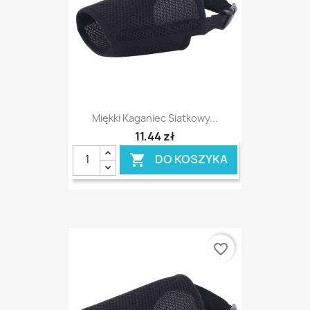
Miękki Kaganiec Siatkowy...
11,44 zł
DO KOSZYKA

favorite_border