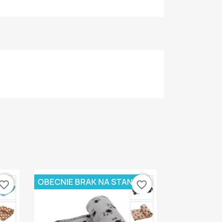
OBECNIE BRAK NA STANIE
vorite_border
favorite_border