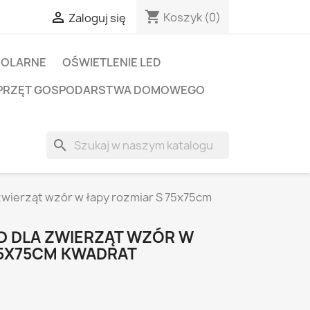
shopping_cart

Koszyk
(0)
Zaloguj się
SOLARNE
OŚWIETLENIE LED
PRZĘT GOSPODARSTWA DOMOWEGO
search
 zwierząt wzór w łapy rozmiar S 75x75cm
ED DLA ZWIERZĄT WZÓR W
75X75CM KWADRAT