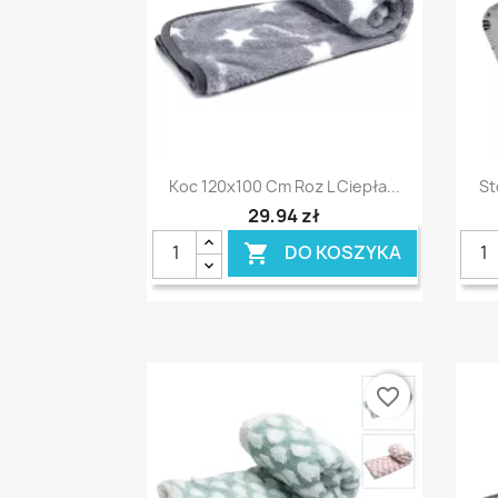
Szybki podgląd

Koc 120x100 Cm Roz L Ciepła...
St
29,94 zł
DO KOSZYKA

favorite_border