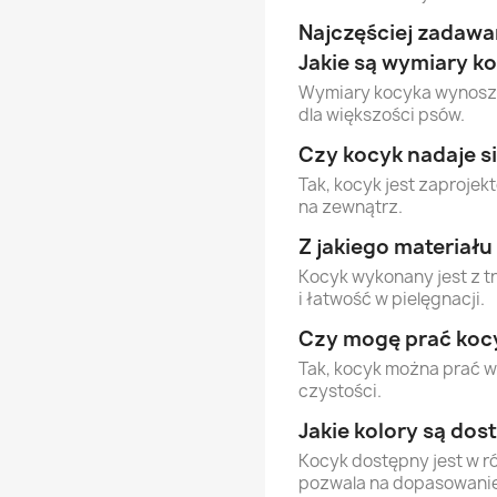
Najczęściej zadawa
Jakie są wymiary k
Wymiary kocyka wynosz
dla większości psów.
Czy kocyk nadaje s
Tak, kocyk jest zaproje
na zewnątrz.
Z jakiego materiał
Kocyk wykonany jest z t
i łatwość w pielęgnacji.
Czy mogę prać kocy
Tak, kocyk można prać w 
czystości.
Jakie kolory są dos
Kocyk dostępny jest w r
pozwala na dopasowanie 