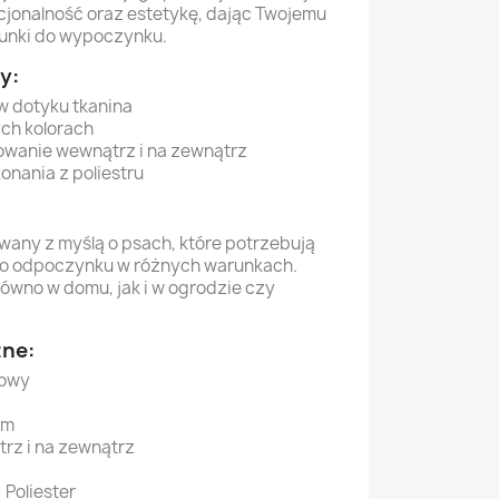
kcjonalność oraz estetykę, dając Twojemu
runki do wypoczynku.
y:
w dotyku tkanina
ch kolorach
owanie wewnątrz i na zewnątrz
onania z poliestru
wany z myślą o psach, które potrzebują
o odpoczynku w różnych warunkach.
równo w domu, jak i w ogrodzie czy
zne:
żowy
cm
rz i na zewnątrz
 Poliester