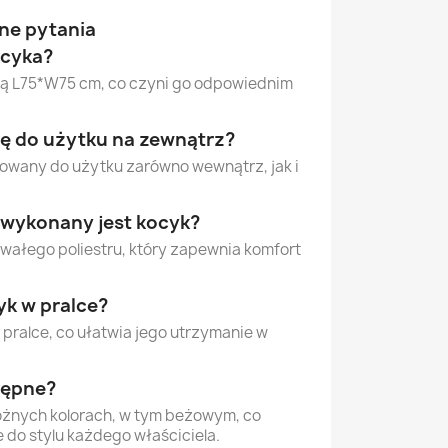
ne pytania
ocyka?
ą L75*W75 cm, co czyni go odpowiednim
ię do użytku na zewnątrz?
ktowany do użytku zarówno wewnątrz, jak i
u wykonany jest kocyk?
rwałego poliestru, który zapewnia komfort
k w pralce?
pralce, co ułatwia jego utrzymanie w
tępne?
óżnych kolorach, w tym beżowym, co
do stylu każdego właściciela.