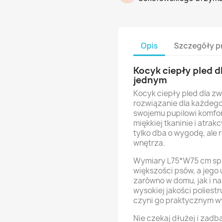
Opis
Szczegóły p
Kocyk ciepły pled dl
jednym
Kocyk ciepły pled dla z
rozwiązanie dla każdego
swojemu pupilowi komfo
miękkiej tkaninie i atra
tylko dba o wygodę, ale
wnętrza.
Wymiary L75*W75 cm spra
większości psów, a jego
zarówno w domu, jak i n
wysokiej jakości poliestru
czyni go praktycznym w
Nie czekaj dłużej i zadb