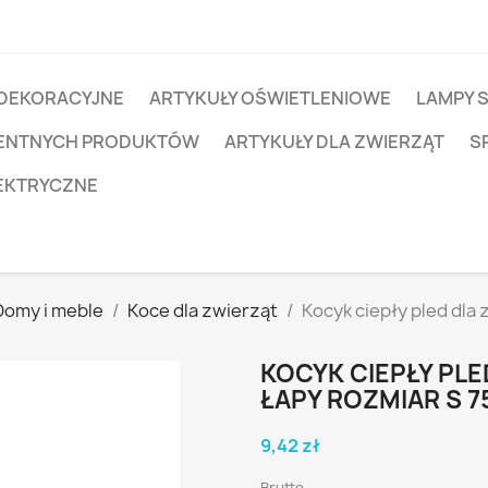
 DEKORACYJNE
ARTYKUŁY OŚWIETLENIOWE
LAMPY 
IGENTNYCH PRODUKTÓW
ARTYKUŁY DLA ZWIERZĄT
S
EKTRYCZNE
Domy i meble
Koce dla zwierząt
Kocyk ciepły pled dla
KOCYK CIEPŁY PL
ŁAPY ROZMIAR S 
9,42 zł