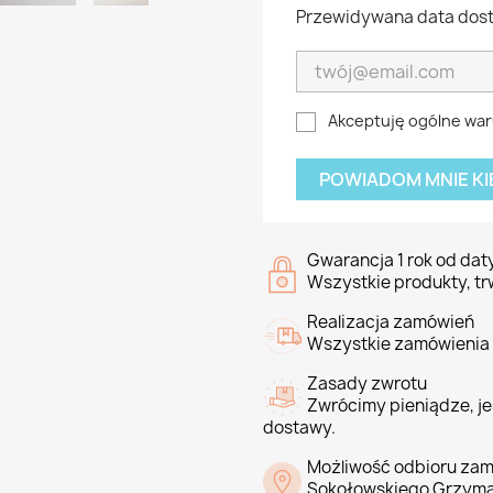
Przewidywana data dost
Akceptuję ogólne waru
POWIADOM MNIE KI
Gwarancja 1 rok od da
Wszystkie produkty, tr
Realizacja zamówień
Wszystkie zamówienia 
Zasady zwrotu
Zwrócimy pieniądze, jeś
dostawy.
Możliwość odbioru zam
Sokołowskiego Grzyma