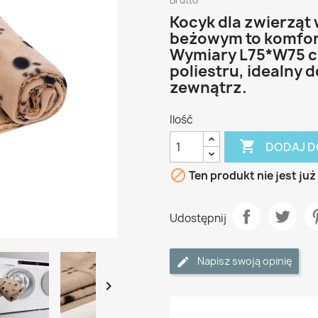
Brutto
Kocyk dla zwierząt 
beżowym to komfort
Wymiary L75*W75 c
poliestru, idealny 
zewnątrz.
Ilość

DODAJ D

Ten produkt nie jest ju
Udostępnij
Napisz swoją opinię
