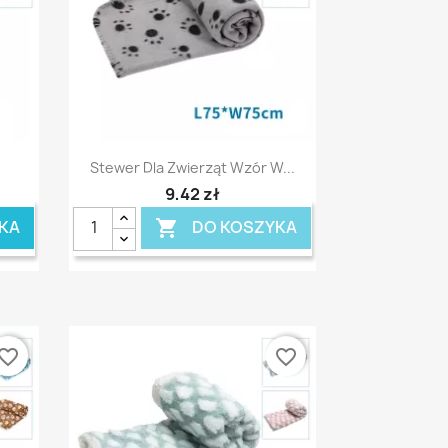
Szybki podgląd

Stewer Dla Zwierząt Wzór W...
9,42 zł
KA
DO KOSZYKA

vorite_border
favorite_border