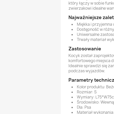
który łączy w sobie fun
zwierzakowi idealne wa
Najważniejsze zalet
Miękka i przyjemna 
Dostępność w różny
Uniwersalne zastos
Trwały materiał wyk
Zastosowanie
Kocyk został zaprojekto
komfortowego miejsca d
Idealnie sprawdzi się za
podczas wyjazdów.
Parametry technic
Kolor produktu: Be
Rozmiar: S
Wymiary: L75*W75
Środowisko: Wewnąt
Dla: Psa
Materiał wykonania: