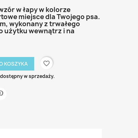
wzór w łapy w kolorze
owe miejsce dla Twojego psa.
m, wykonany z trwałego
do użytku wewnątrz i na
favorite_border
O KOSZYKA
ż dostępny w sprzedaży.