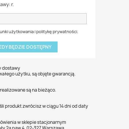
awy: r.
nki użytkowania i politykę prywatności.
EDY BĘDZIE DOSTĘPNY
ty dostawy
wałego użytku, są objęte gwarancją.
realizowane są na bieżąco.
li produkt zwrócisz w ciągu 14 dni od daty
ówienia w sklepie stacjonarnym
ły 2a paw 4, 02-327 Warszawa