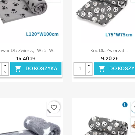
Szybki podgląd
Szybki podgląd


ewer Dla Zwierząt Wzór W...
Koc Dla Zwierząt...
15,40 zł
9,20 zł
DO KOSZYKA
DO KOSZY


favorite_border
fa