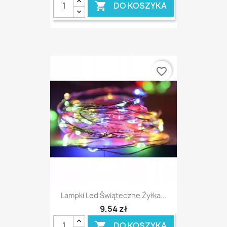
DO KOSZYKA

favorite_border
Lampki Led Świąteczne Żyłka...
9,54 zł
DO KOSZYKA
