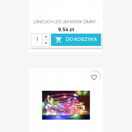
LANCUCH LED 2M 6500K ZIMNY...
9,54 zł
DO KOSZYKA

favorite_border