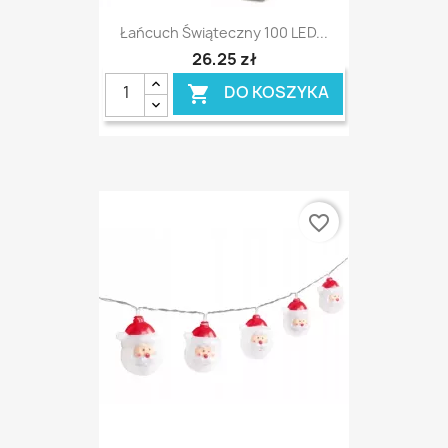
Łańcuch Świąteczny 100 LED...
26,25 zł
DO KOSZYKA

favorite_border