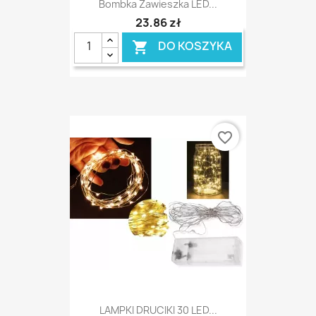
Bombka Zawieszka LED...
23,86 zł
DO KOSZYKA

favorite_border
LAMPKI DRUCIKI 30 LED...