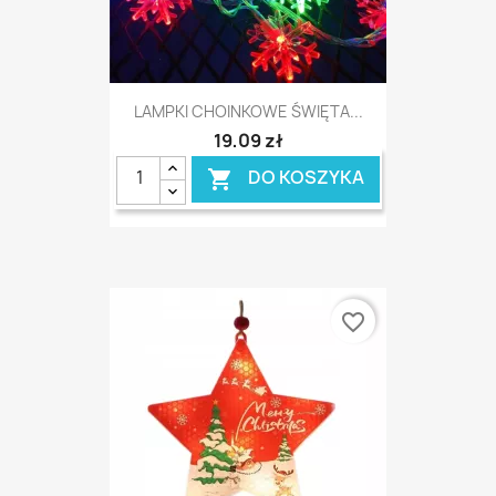
LAMPKI CHOINKOWE ŚWIĘTA...
19,09 zł
DO KOSZYKA

favorite_border