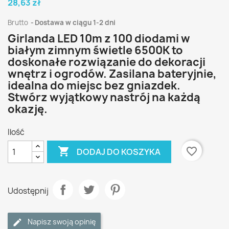
28,63 zł
Brutto
Dostawa w ciągu 1-2 dni
Girlanda LED 10m z 100 diodami w
białym zimnym świetle 6500K to
doskonałe rozwiązanie do dekoracji
wnętrz i ogrodów. Zasilana bateryjnie,
idealna do miejsc bez gniazdek.
Stwórz wyjątkowy nastrój na każdą
okazję.
Ilość

favorite_border
DODAJ DO KOSZYKA
Udostępnij
Napisz swoją opinię