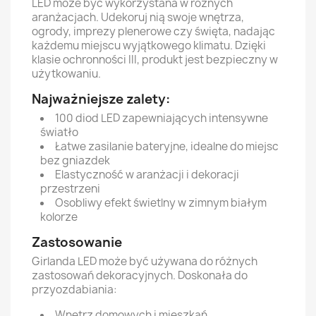
LED może być wykorzystana w różnych
aranżacjach. Udekoruj nią swoje wnętrza,
ogrody, imprezy plenerowe czy święta, nadając
każdemu miejscu wyjątkowego klimatu. Dzięki
klasie ochronności III, produkt jest bezpieczny w
użytkowaniu.
Najważniejsze zalety:
100 diod LED zapewniających intensywne
światło
Łatwe zasilanie bateryjne, idealne do miejsc
bez gniazdek
Elastyczność w aranżacji i dekoracji
przestrzeni
Osobliwy efekt świetlny w zimnym białym
kolorze
Zastosowanie
Girlanda LED może być używana do różnych
zastosowań dekoracyjnych. Doskonała do
przyozdabiania:
Wnętrz domowych i mieszkań