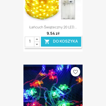
Łańcuch Świąteczny 20 LED...
9,54 zł
DO KOSZYKA

favorite_border