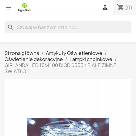
shopping_cart


(0)
search
Strona główna
Artykuły Oświetleniowe
Oświetlenie dekoracyjne
Lampki choinkowe
GIRLANDA LED 10M 100 DIOD 6500K BIAŁE ZIMNE
ŚWIATŁO