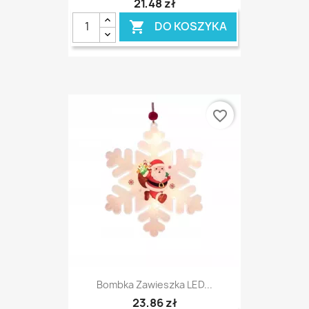
21,48 zł
DO KOSZYKA

favorite_border
Bombka Zawieszka LED...
23,86 zł