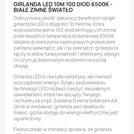
GIRLANDA LED 10M 100 DIOD 6500K -
BIAŁE ZIMNE ŚWIATŁO
Odkryj nową jakość dekoracji świetlnych dzięki
girlandzie LED o długości 10 metrów, która
wyposażona jest w 100 diod emitujących zimne
białe światło o temperaturze barwowej 6500K.
Idealna do tworzenia nastrojowych przestrzeni
zarówno wewnątrz, jak i na zewnątrz, girlanda ta
łączy w sobie funkcjonalność i efektowny design,
co czyni ją doskonałym wyborem na każdą
okazję.
Girlanda LED to nie tylko estetyka, ale również
oszczędność energii. Dzięki zastosowaniu
technologii LED, możesz cieszyć się pięknym
oświetleniem, które nie obciąży Twojego
rachunku za prąd. Zasilana trzema bateriami AA
(brak w zestawie), girlanda jest idealna do
miejsc, gdzie dostęp do energii elektrycznej jest
ograniczony.
Elastyczność w instalacji sprawia, że girlanda