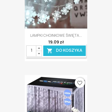
LAMPKI CHOINKOWE ŚWIĘTA...
19,09 zł
DO KOSZYKA

favorite_border