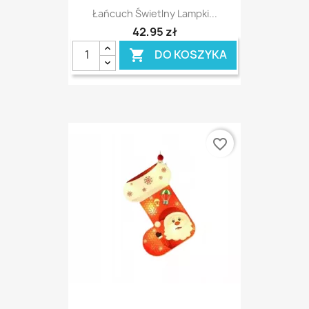
Łańcuch Świetlny Lampki...
42,95 zł
DO KOSZYKA

favorite_border