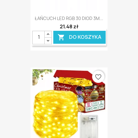
ŁAŃCUCH LED RGB 30 DIOD 3M...
21,48 zł
DO KOSZYKA

favorite_border