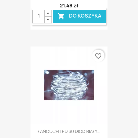
21,48 zł
DO KOSZYKA

favorite_border
ŁAŃCUCH LED 30 DIOD BIAŁY...