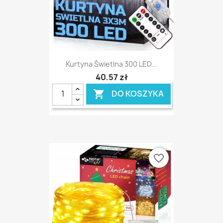
Kurtyna Świetlna 300 LED...
40,57 zł
DO KOSZYKA

favorite_border