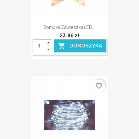
Bombka Zawieszka LED...
23,86 zł
DO KOSZYKA

favorite_border