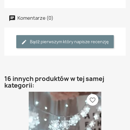
Komentarze (0)
Bądź pierwszym który napisze recenzję
16 innych produktów w tej samej
kategorii:
favorite_border