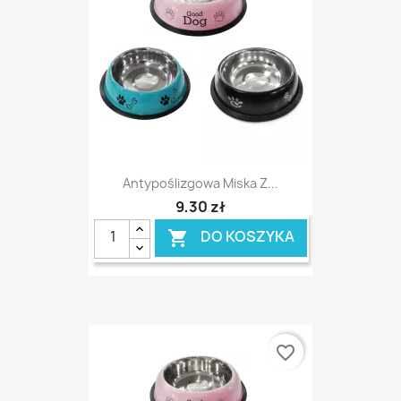
Antypoślizgowa Miska Z...
9,30 zł
DO KOSZYKA

favorite_border