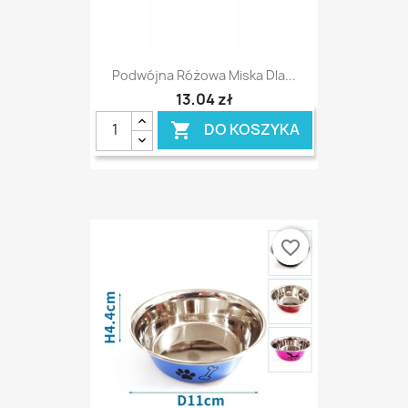
Podwójna Różowa Miska Dla...
13,04 zł
DO KOSZYKA

favorite_border