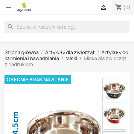
shopping_cart


(0)
search
Strona główna
Artykuły dla zwierząt
Artykuły do
karmienia i nawadniania
Miski
Miska dla zwierząt
z nadrukiem
OBECNIE BRAK NA STANIE