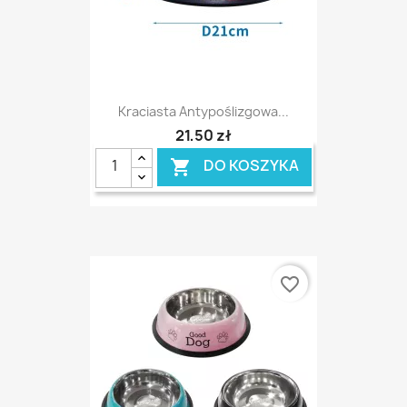
Kraciasta Antypoślizgowa...
21,50 zł
DO KOSZYKA

favorite_border