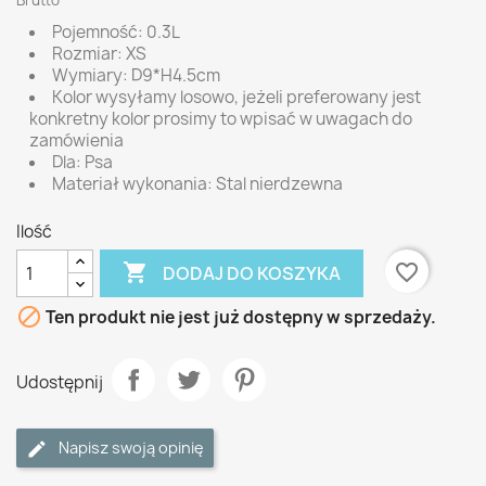
Brutto
Pojemność: 0.3L
Rozmiar: XS
Wymiary: D9*H4.5cm
Kolor wysyłamy losowo, jeżeli preferowany jest
konkretny kolor prosimy to wpisać w uwagach do
zamówienia
Dla: Psa
Materiał wykonania: Stal nierdzewna
Ilość

favorite_border
DODAJ DO KOSZYKA

Ten produkt nie jest już dostępny w sprzedaży.
Udostępnij
Napisz swoją opinię