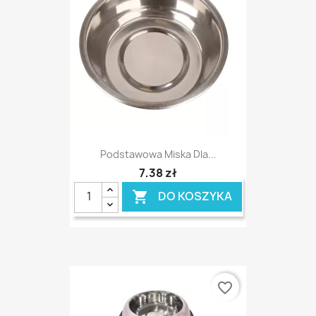
Podstawowa Miska Dla...
7,38 zł
DO KOSZYKA

favorite_border