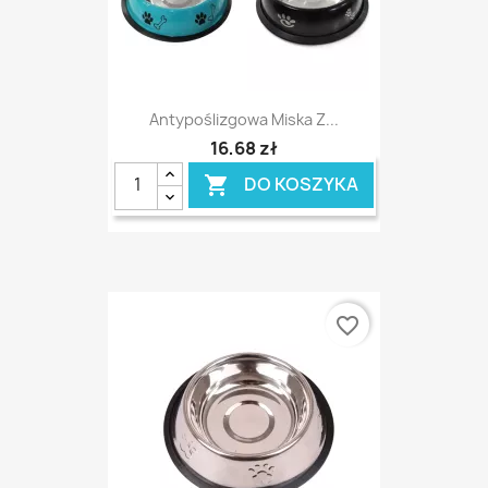
Antypoślizgowa Miska Z...
16,68 zł
DO KOSZYKA

favorite_border