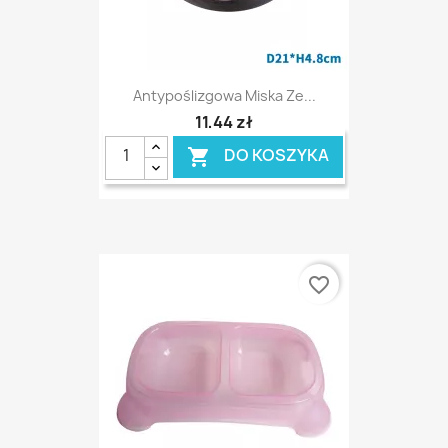
Antypoślizgowa Miska Ze...
11,44 zł
DO KOSZYKA

favorite_border