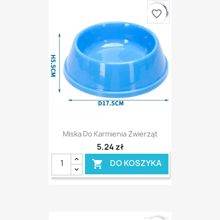
favorite_border
Miska Do Karmienia Zwierząt
5,24 zł
DO KOSZYKA
