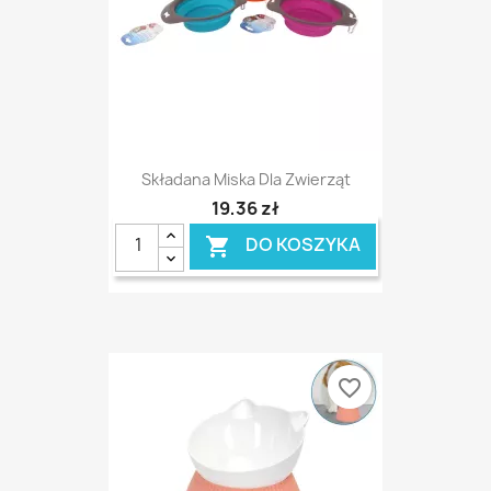
Składana Miska Dla Zwierząt
19,36 zł
DO KOSZYKA

favorite_border