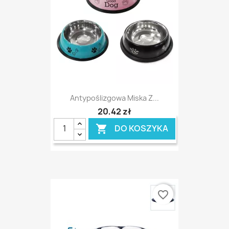
Antypoślizgowa Miska Z...
20,42 zł
DO KOSZYKA

favorite_border