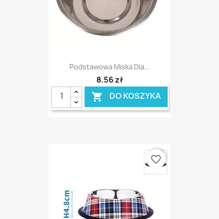
Podstawowa Miska Dla...
8,56 zł
DO KOSZYKA

favorite_border