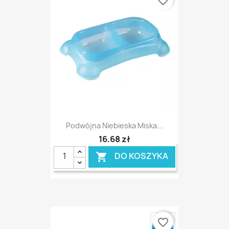
favorite_border
Podwójna Niebieska Miska...
16,68 zł
DO KOSZYKA

favorite_border