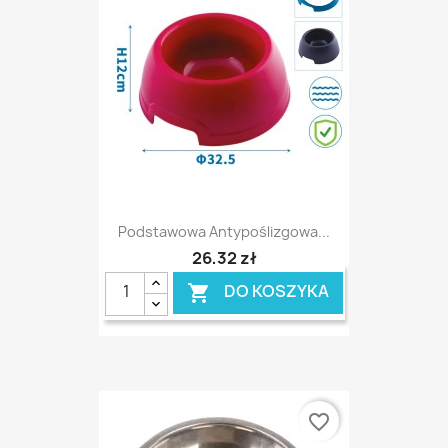
Podstawowa Antypoślizgowa...
26,32 zł
DO KOSZYKA

favorite_border