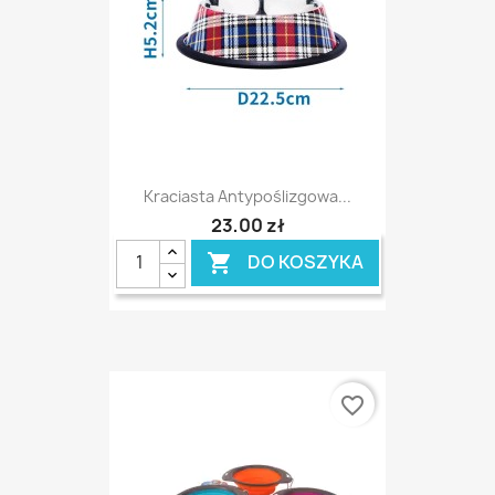
Kraciasta Antypoślizgowa...
23,00 zł
DO KOSZYKA

favorite_border