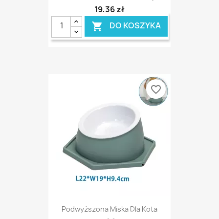
19,36 zł
DO KOSZYKA

favorite_border
Podwyższona Miska Dla Kota