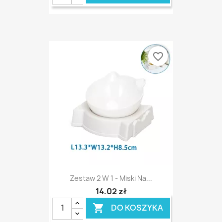
favorite_border
Zestaw 2 W 1 - Miski Na...
14,02 zł
DO KOSZYKA
