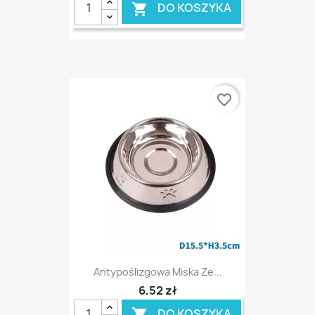
DO KOSZYKA

favorite_border
Antypoślizgowa Miska Ze...
6,52 zł
DO KOSZYKA
