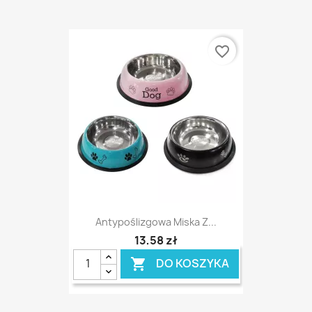
favorite_border
Antypoślizgowa Miska Z...
13,58 zł
DO KOSZYKA
