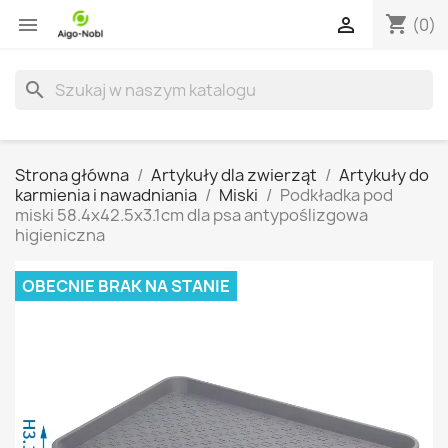
shopping_cart


(0)
search
Strona główna
Artykuły dla zwierząt
Artykuły do
karmienia i nawadniania
Miski
Podkładka pod
miski 58.4x42.5x3.1cm dla psa antypoślizgowa
higieniczna
OBECNIE BRAK NA STANIE