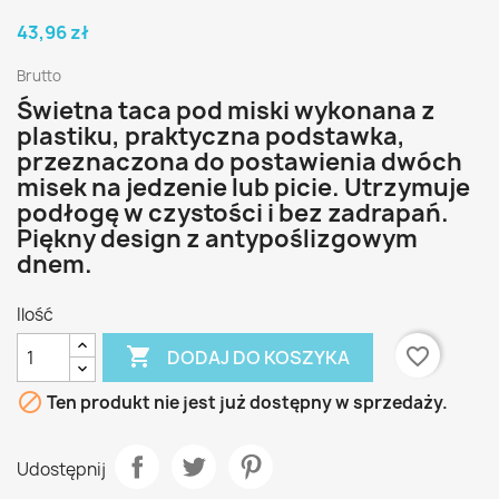
43,96 zł
Brutto
Świetna taca pod miski wykonana z
plastiku, praktyczna podstawka,
przeznaczona do postawienia dwóch
misek na jedzenie lub picie. Utrzymuje
podłogę w czystości i bez zadrapań.
Piękny design z antypoślizgowym
dnem.
Ilość

favorite_border
DODAJ DO KOSZYKA

Ten produkt nie jest już dostępny w sprzedaży.
Udostępnij