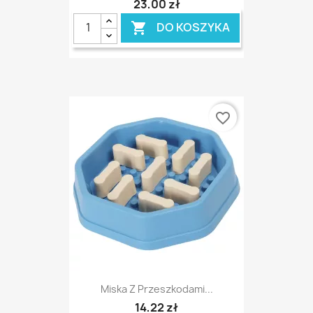
23,00 zł
DO KOSZYKA

favorite_border
Miska Z Przeszkodami...
14,22 zł