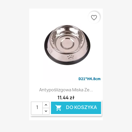
favorite_border
Antypoślizgowa Miska Ze...
11,44 zł
DO KOSZYKA
