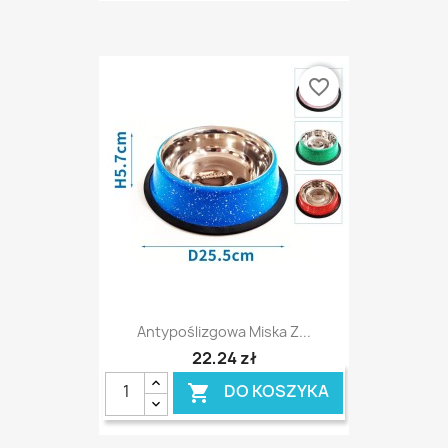
favorite_border
Antypoślizgowa Miska Z...
22,24 zł
DO KOSZYKA
