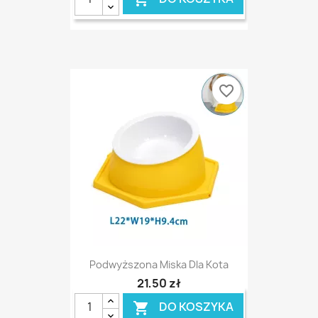
favorite_border
Podwyższona Miska Dla Kota
21,50 zł
DO KOSZYKA
