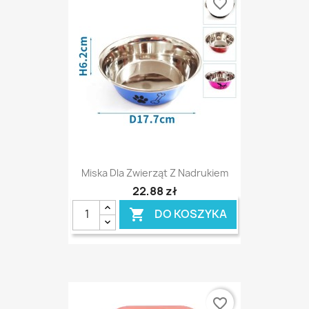
favorite_border
Miska Dla Zwierząt Z Nadrukiem
22,88 zł
DO KOSZYKA

favorite_border