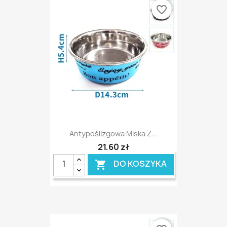
favorite_border
Antypoślizgowa Miska Z...
21,60 zł
DO KOSZYKA
