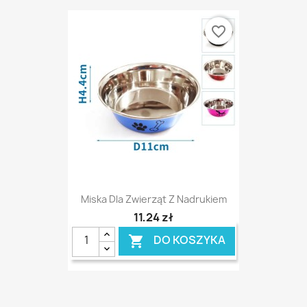
favorite_border
Miska Dla Zwierząt Z Nadrukiem
11,24 zł
DO KOSZYKA
