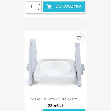
DO KOSZYKA

favorite_border
Miska Dla Kota Ze Stojakiem...
28,46 zł