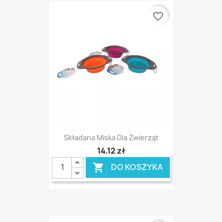
favorite_border
Składana Miska Dla Zwierząt
14,12 zł
DO KOSZYKA
