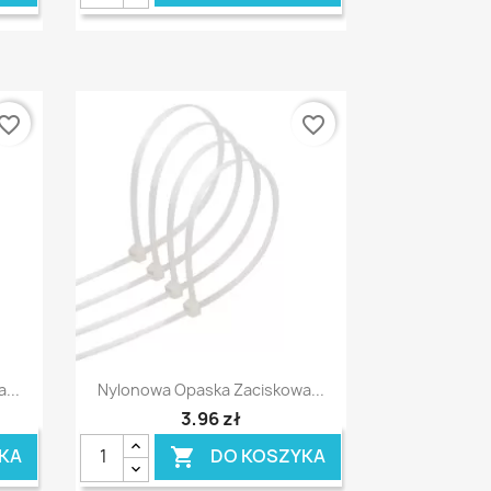
vorite_border
favorite_border
Szybki podgląd

...
Nylonowa Opaska Zaciskowa...
3,96 zł
KA
DO KOSZYKA
