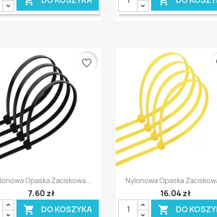


favorite_border
fa
Szybki podgląd
Szybki podgląd


lonowa Opaska Zaciskowa...
Nylonowa Opaska Zaciskowa
7,60 zł
16,04 zł
DO KOSZYKA
DO KOSZY

