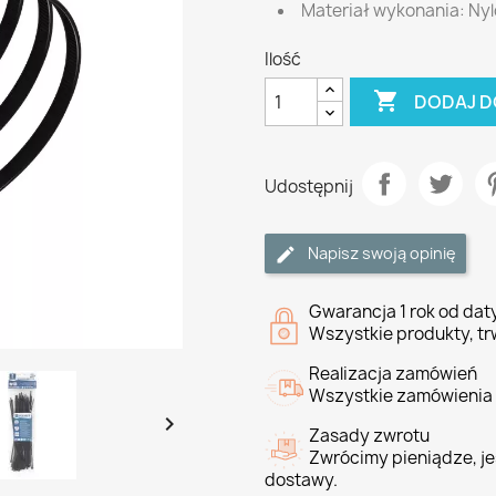
Materiał wykonania: Ny
Ilość

DODAJ D
Udostępnij
Napisz swoją opinię
Gwarancja 1 rok od da
Wszystkie produkty, tr
Realizacja zamówień
Wszystkie zamówienia 

Zasady zwrotu
Zwrócimy pieniądze, jeś
dostawy.