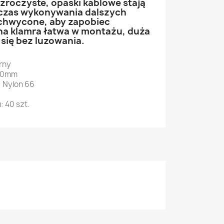
zroczyste, opaski kablowe stają
dczas wykonywania dalszych
chwycone, aby zapobiec
na klamra łatwa w montażu, duża
się bez luzowania.
rny
00mm
 Nylon 66
S
 40 szt.