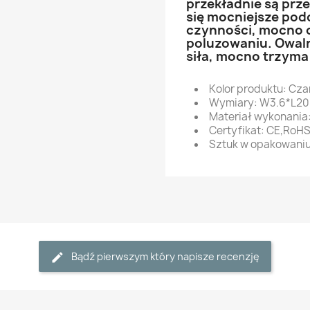
przekładnie są prze
się mocniejsze po
czynności, mocno 
poluzowaniu. Owal
siła, mocno trzyma 
Kolor produktu: Cza
Wymiary: W3.6*L2
Materiał wykonania:
Certyfikat: CE,RoH
Sztuk w opakowaniu:
Bądź pierwszym który napisze recenzję