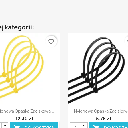
j kategorii:
favorite_border
fa
Szybki podgląd
Szybki podgląd


lonowa Opaska Zaciskowa...
Nylonowa Opaska Zaciskowa
12,30 zł
5,78 zł
DO KOSZYKA
DO KOSZY