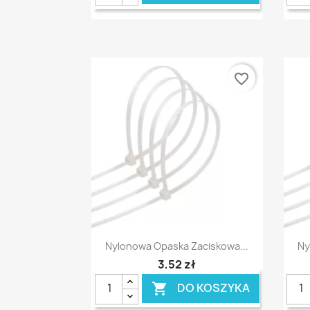
favorite_border
Szybki podgląd

Nylonowa Opaska Zaciskowa...
Ny
3,52 zł
DO KOSZYKA
