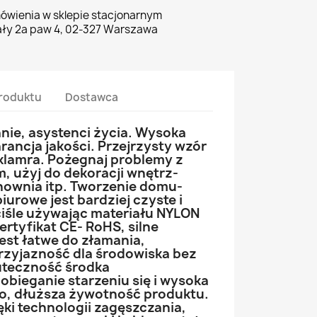
ówienia w sklepie stacjonarnym
ły 2a paw 4, 02-327 Warszawa
roduktu
Dostawca
nie, asystenci życia. Wysoka
ancja jakości. Przejrzysty wzór
klamra. Pożegnaj problemy z
, użyj do dekoracji wnętrz-
ownia itp. Tworzenie domu-
iurowe jest bardziej czyste i
iśle używając materiału NYLON
rtyfikat CE- RoHS, silne
jest łatwe do złamania,
rzyjazność dla środowiska bez
uteczność środka
obieganie starzeniu się i wysoka
o, dłuższa żywotność produktu.
ki technologii zagęszczania,