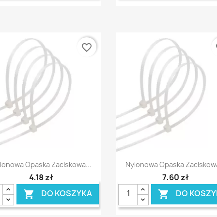
favorite_border
fa
Szybki podgląd
Szybki podgląd


lonowa Opaska Zaciskowa...
Nylonowa Opaska Zaciskowa
4,18 zł
7,60 zł
DO KOSZYKA
DO KOSZY

