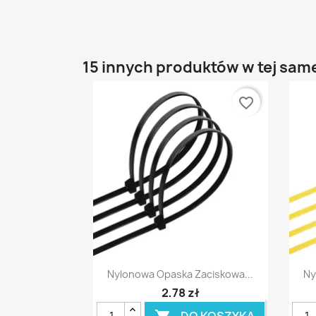
15 innych produktów w tej same
favorite_border
Szybki podgląd

Nylonowa Opaska Zaciskowa...
Ny
2,78 zł
DO KOSZYKA