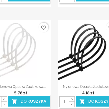
favorite_border
fa
Szybki podgląd
Szybki podgląd


lonowa Opaska Zaciskowa...
Nylonowa Opaska Zaciskowa
5,78 zł
4,18 zł
DO KOSZYKA
DO KOSZY

