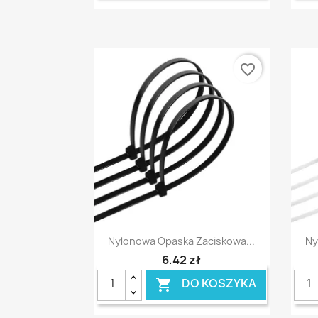
favorite_border
Szybki podgląd

Nylonowa Opaska Zaciskowa...
Ny
6,42 zł
DO KOSZYKA
