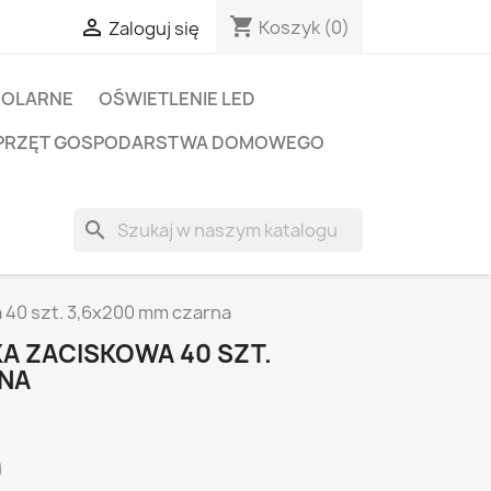
shopping_cart

Koszyk
(0)
Zaloguj się
SOLARNE
OŚWIETLENIE LED
PRZĘT GOSPODARSTWA DOMOWEGO
search
 40 szt. 3,6x200 mm czarna
 ZACISKOWA 40 SZT.
RNA
i