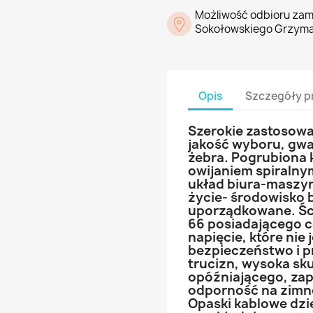
Możliwość odbioru zam
Sokołowskiego Grzyma
Opis
Szczegóły p
Szerokie zastosowa
jakość wyboru, gwar
żebra. Pogrubiona 
owijaniem spiralnym
układ biura-maszyn
życie- środowisko b
uporządkowane. Śc
66 posiadającego ce
napięcie, które nie 
bezpieczeństwo i p
trucizn, wysoka sk
opóźniającego, zap
odporność na zimn
Opaski kablowe dzię