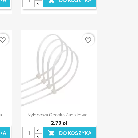

vorite_border
favorite_border
Szybki podgląd

...
Nylonowa Opaska Zaciskowa...
2,78 zł
KA
DO KOSZYKA
