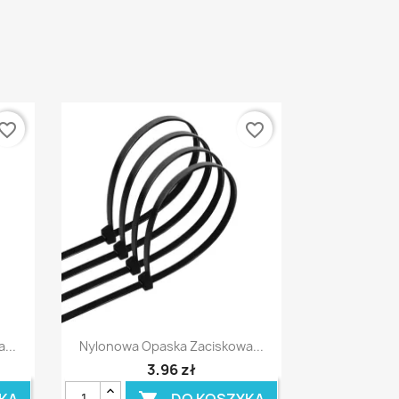
vorite_border
favorite_border
Szybki podgląd

...
Nylonowa Opaska Zaciskowa...
3,96 zł
KA
DO KOSZYKA