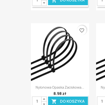

favorite_border
Szybki podgląd

Nylonowa Opaska Zaciskowa...
Ny
8,98 zł
DO KOSZYKA
