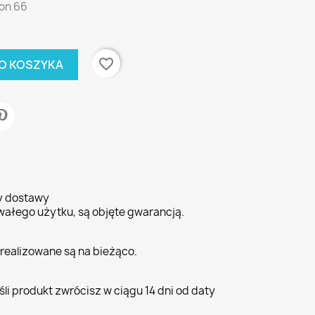
lon 66
favorite_border
O KOSZYKA
ty dostawy
wałego użytku, są objęte gwarancją.
realizowane są na bieżąco.
li produkt zwrócisz w ciągu 14 dni od daty