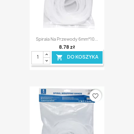
Spirala Na Przewody 6mm*10...
8,78 zł
DO KOSZYKA

favorite_border