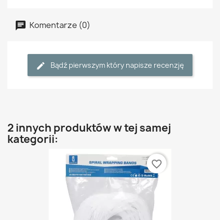
Komentarze (0)
Bądź pierwszym który napisze recenzję
2 innych produktów w tej samej
kategorii:
favorite_border