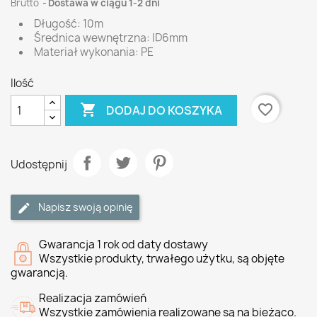
Brutto
Dostawa w ciągu 1-2 dni
Długość: 10m
Średnica wewnętrzna: ID6mm
Materiał wykonania: PE
Ilość

favorite_border
DODAJ DO KOSZYKA
Udostępnij
Napisz swoją opinię
Gwarancja 1 rok od daty dostawy
Wszystkie produkty, trwałego użytku, są objęte
gwarancją.
Realizacja zamówień
Wszystkie zamówienia realizowane są na bieżąco.