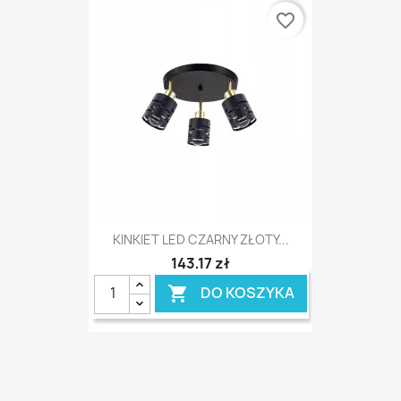
favorite_border
KINKIET LED CZARNY ZŁOTY...
143,17 zł
DO KOSZYKA
