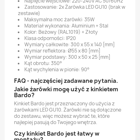
Napięcie wejściowe: 220-240V AC 50/60Hz
Zastosowanie: 2x Żarówka LED GU10 (brak w
zestawie)
Maksymalna moc żarówki: 35W
Materiał wykonania: Aluminium + Stal
Kolor: Beżowy (RAL1019) + Złoty
Klasa odporności: IP20
Wymiary całkowite: 300 x 55 x 140 [mm]
Wymiar reflektora: Ø55 x 80 [mm]
Wymiar podstawy: 300 x 50 x 25 [mm]
Kąt obrotu: 350°
Kąt wychylenia w pionie: 90°
FAQ - najczęściej zadawane pytania.
Jakie żarówki mogę użyć z kinkietem
Bardo?
Kinkiet Bardo jest przeznaczony do użycia z
żarówkami LED GU10. Żarówki nie są dołączone
do zestawu, więc możesz wybrać te, które
najlepiej pasują do Twojego wnętrza.
Czy kinkiet Bardo jest łatwy w
montażu?