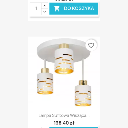
DO KOSZYKA

favorite_border
Lampa Sufitowa Wisząca...
138,40 zł