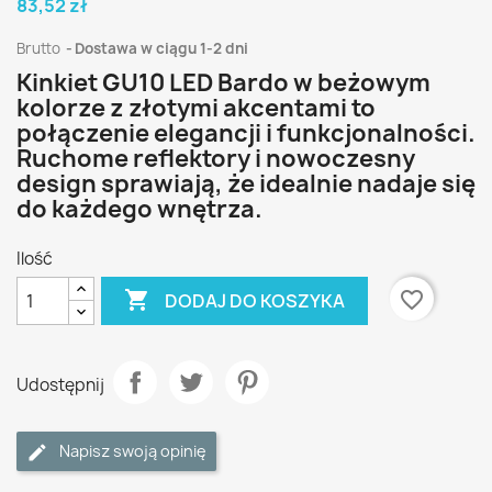
83,52 zł
Brutto
Dostawa w ciągu 1-2 dni
Kinkiet GU10 LED Bardo w beżowym
kolorze z złotymi akcentami to
połączenie elegancji i funkcjonalności.
Ruchome reflektory i nowoczesny
design sprawiają, że idealnie nadaje się
do każdego wnętrza.
Ilość

favorite_border
DODAJ DO KOSZYKA
Udostępnij
Napisz swoją opinię