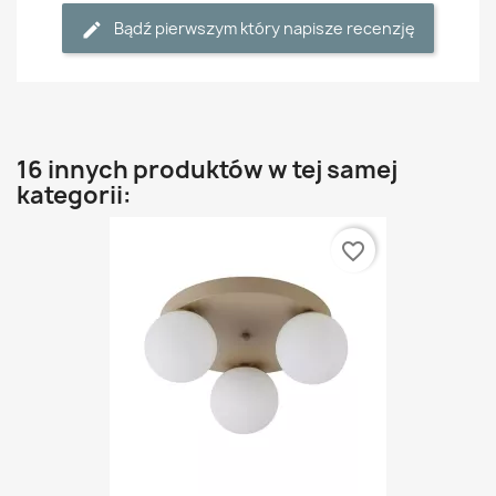
Bądź pierwszym który napisze recenzję
16 innych produktów w tej samej
kategorii:
favorite_border