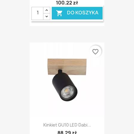
100,22 zł
DO KOSZYKA

favorite_border
Kinkiet GU10 LED Dabi...
88,29 zł