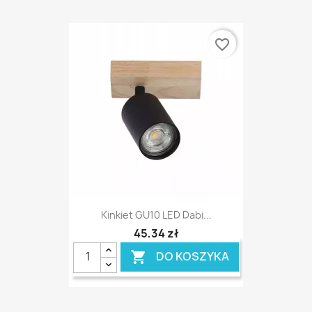
favorite_border
Kinkiet GU10 LED Dabi...
45,34 zł
DO KOSZYKA
