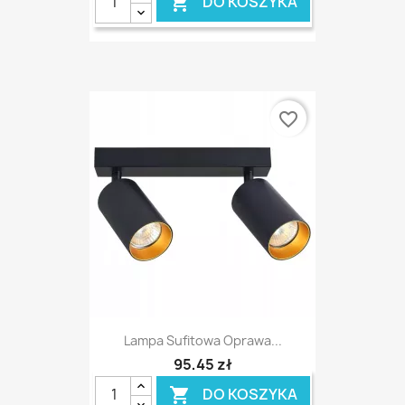
DO KOSZYKA

favorite_border
Lampa Sufitowa Oprawa...
95,45 zł
DO KOSZYKA
