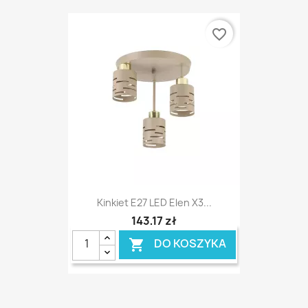
favorite_border
Kinkiet E27 LED Elen X3...
143,17 zł
DO KOSZYKA
