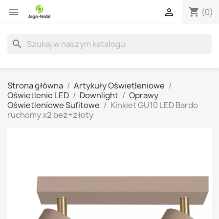
shopping_cart


(0)
search
Strona główna
Artykuły Oświetleniowe
Oświetlenie LED
Downlight
Oprawy
Oświetleniowe Sufitowe
Kinkiet GU10 LED Bardo
ruchomy x2 beż+złoty