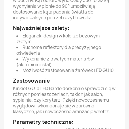
widoczny. Kąt obrotu wynoszący 350° oraz kąt
wychylenia w pionie do 90° umożliwiają
dostosowanie kąta padania światła do
indywidualnych potrzeb użytkownika.
Najważniejsze zalety:
Elegancki design w kolorze beżowym i
złotym
Ruchome reflektory dla precyzyjnego
oświetlenia
Wykonanie z trwałych materiałów
(aluminium i stal)
Możliwość zastosowania żarówek LED GU10
Zastosowanie
Kinkiet GU10 LED Bardo doskonale sprawdzi się w
różnych pomieszczeniach, takich jak salon,
sypialnia, czy korytarz. Dzięki nowoczesnemu
wyglądowi, wkomponuje się w zarówno
klasyczne, jak i nowoczesne aranżacje wnętrz.
Parametry techniczne: