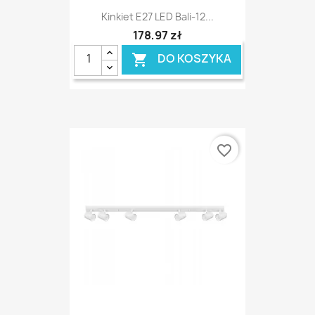
Kinkiet E27 LED Bali-12...
178,97 zł
DO KOSZYKA

favorite_border