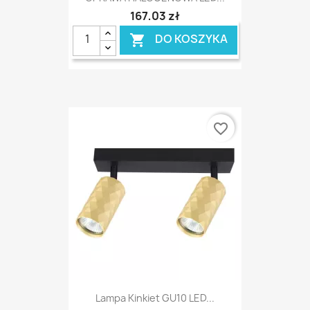
167,03 zł
DO KOSZYKA

favorite_border
Lampa Kinkiet GU10 LED...