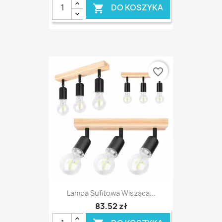
DO KOSZYKA

favorite_border
Lampa Sufitowa Wisząca...
83,52 zł