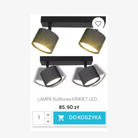
favorite_border
LAMPA Sufitowa KINKIET LED...
85,90 zł
DO KOSZYKA
