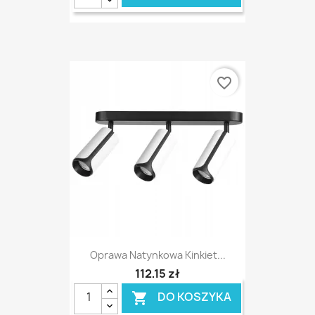
favorite_border
Oprawa Natynkowa Kinkiet...
112,15 zł
DO KOSZYKA
