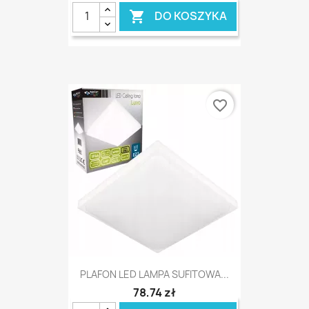
DO KOSZYKA

favorite_border
PLAFON LED LAMPA SUFITOWA...
78,74 zł