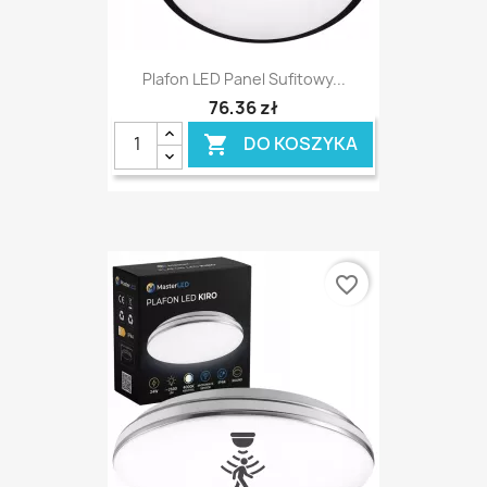
Plafon LED Panel Sufitowy...
76,36 zł
DO KOSZYKA

favorite_border