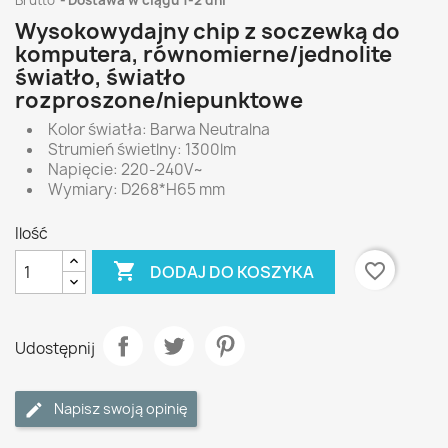
Brutto
Dostawa w ciągu 1-2 dni
Wysokowydajny chip z soczewką do
komputera, równomierne/jednolite
światło, światło
rozproszone/niepunktowe
Kolor światła: Barwa Neutralna
Strumień świetlny: 1300lm
Napięcie: 220-240V~
Wymiary: D268*H65 mm
Ilość

favorite_border
DODAJ DO KOSZYKA
Udostępnij
Napisz swoją opinię