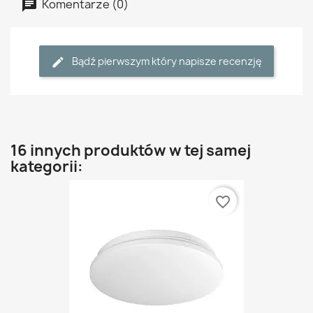
Komentarze (0)
Bądź pierwszym który napisze recenzję
16 innych produktów w tej samej
kategorii:
favorite_border