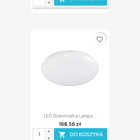
favorite_border
LED Ściemnialna Lampa...
168,56 zł
DO KOSZYKA
