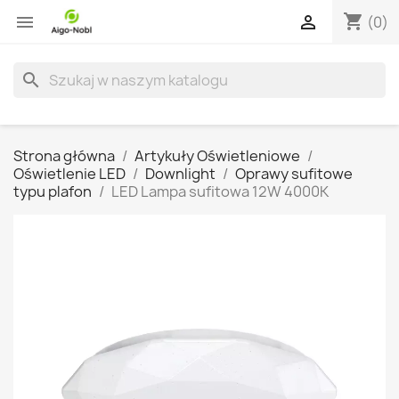
shopping_cart


(0)
search
Strona główna
Artykuły Oświetleniowe
Oświetlenie LED
Downlight
Oprawy sufitowe
typu plafon
LED Lampa sufitowa 12W 4000K