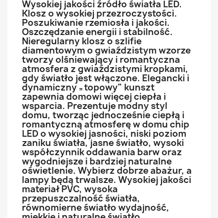
Wysokiej jakości źródło światła LED.
Klosz o wysokiej przezroczystości.
Poszukiwanie rzemiosła i jakości.
Oszczędzanie energii i stabilność.
Nieregularny klosz o szlifie
diamentowym o gwiaździstym wzorze
tworzy olśniewający i romantyczna
atmosfera z gwiaździstymi kropkami,
gdy światło jest włączone. Elegancki i
dynamiczny „topowy" kunszt
zapewnia domowi więcej ciepła i
wsparcia. Prezentuje modny styl
domu, tworząc jednocześnie ciepłą i
romantyczną atmosferę w domu chip
LED o wysokiej jasności, niski poziom
zaniku światła, jasne światło, wysoki
współczynnik oddawania barw oraz
wygodniejsze i bardziej naturalne
oświetlenie. Wybierz dobrze abażur, a
lampy będą trwalsze. Wysokiej jakości
materiał PVC, wysoka
przepuszczalność światła,
równomierne światło wydajność,
miękkie i naturalne światło