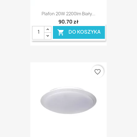
Plafon 20W 2200lm Biały...
90,70 zł
DO KOSZYKA

favorite_border