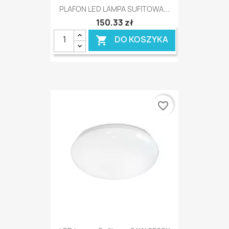
PLAFON LED LAMPA SUFITOWA...
150,33 zł
DO KOSZYKA

favorite_border