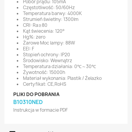
Pobór prądu: 105mA
Częstotliwość: 50/60Hz
Temperatura barwy: 4000K
Strumień świetlny: 1300lm
CRI: Ra≥80
Kąt świecenia: 120°
Hg%: zero
Żarowe Moc lampy: 88W
EEI: F
Stopień ochrony: IP20
Środowisko: Wewnątrz
Temperatura działania: 0℃～30℃
Żywotność: 15000h
Materiał wykonania: Plastik / Żelazko
Certyfikat: CE,RoHS
PLIKI DO POBRANIA
B10310NED
Instrukcja w formacie PDF