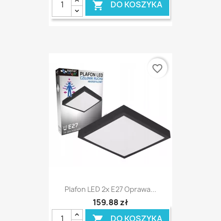
DO KOSZYKA

favorite_border
Plafon LED 2x E27 Oprawa...
159,88 zł
DO KOSZYKA
