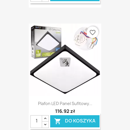
favorite_border
Plafon LED Panel Sufitowy...
116,92 zł
DO KOSZYKA
