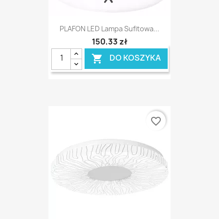
PLAFON LED Lampa Sufitowa...
150,33 zł
DO KOSZYKA

favorite_border