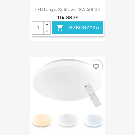
LED Lampa Sufitowa 18W 4000K
114,88 zł
DO KOSZYKA

favorite_border