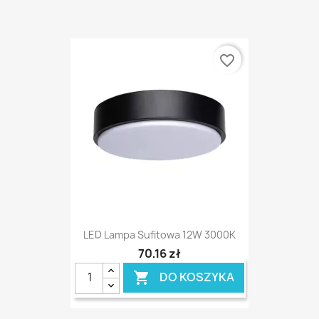
favorite_border
LED Lampa Sufitowa 12W 3000K
70,16 zł
DO KOSZYKA
