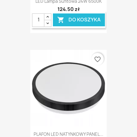
LED Lampa Sufitowa 24W 6500K
124,50 zł
DO KOSZYKA

favorite_border
PLAFON LED NATYNKOWY PANEL...