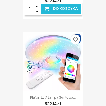
322,14 zł
DO KOSZYKA

favorite_border
Plafon LED Lampa Sufitowa...
322,14 zł