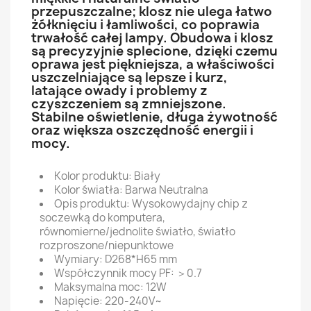
przepuszczalne; klosz nie ulega łatwo
żółknięciu i łamliwości, co poprawia
trwałość całej lampy. Obudowa i klosz
są precyzyjnie splecione, dzięki czemu
oprawa jest piękniejsza, a właściwości
uszczelniające są lepsze i kurz,
latające owady i problemy z
czyszczeniem są zmniejszone.
Stabilne oświetlenie, długa żywotność
oraz większa oszczędność energii i
mocy.
Kolor produktu: Biały
Kolor światła: Barwa Neutralna
Opis produktu: Wysokowydajny chip z
soczewką do komputera,
równomierne/jednolite światło, światło
rozproszone/niepunktowe
Wymiary: D268*H65 mm
Współczynnik mocy PF: ＞0.7
Maksymalna moc: 12W
Napięcie: 220-240V~