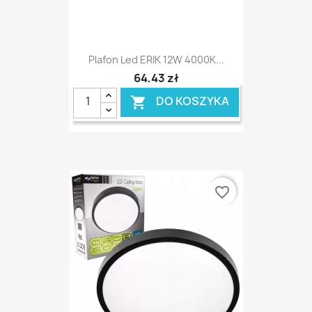
Plafon Led ERIK 12W 4000K...
64,43 zł
DO KOSZYKA

favorite_border