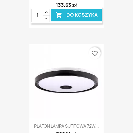
133,63 zł
DO KOSZYKA

favorite_border
PLAFON LAMPA SUFITOWA 72W...