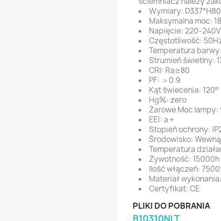
ściemniacz należy zak
Wymiary: D337*H8
Maksymalna moc: 1
Napięcie: 220-240
Częstotliwość: 50H
Temperatura barwy
Strumień świetlny: 
CRI: Ra≥80
PF: ＞0.9
Kąt świecenia: 120°
Hg%: zero
Żarowe Moc lampy:
EEI: a +
Stopień ochrony: IP
Środowisko: Wewną
Temperatura dział
Żywotność: 15000h
Ilość włączeń: 7500
Materiał wykonania:
Certyfikat: CE
PLIKI DO POBRANIA
B10310NLT