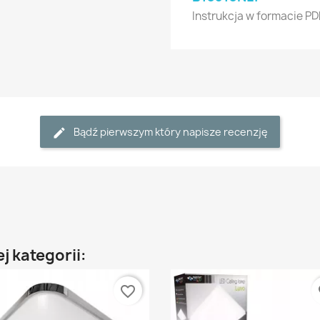
Instrukcja w formacie PD
Bądź pierwszym który napisze recenzję
j kategorii:
favorite_border
fa