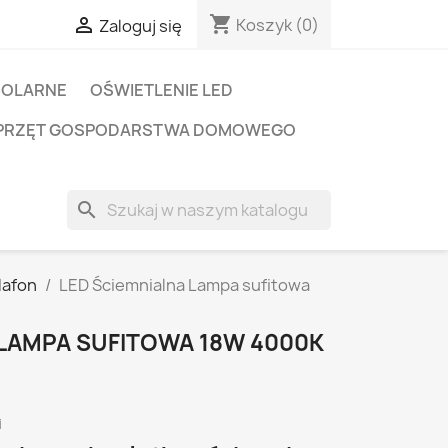
shopping_cart

Koszyk
(0)
Zaloguj się
SOLARNE
OŚWIETLENIE LED
PRZĘT GOSPODARSTWA DOMOWEGO
search
lafon
LED Ściemnialna Lampa sufitowa
 LAMPA SUFITOWA 18W 4000K
i