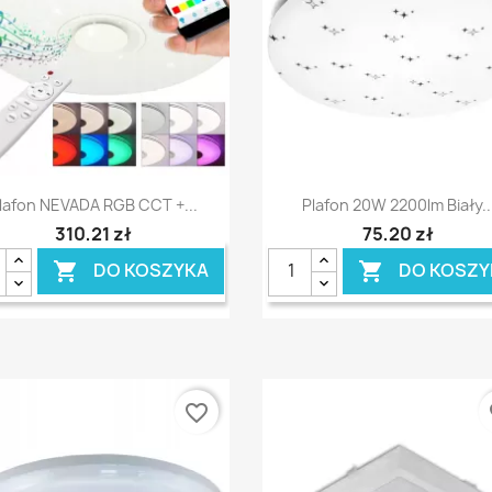
Szybki podgląd
Szybki podgląd


lafon NEVADA RGB CCT +...
Plafon 20W 2200lm Biały..
310,21 zł
75,20 zł
DO KOSZYKA
DO KOSZY


favorite_border
fa