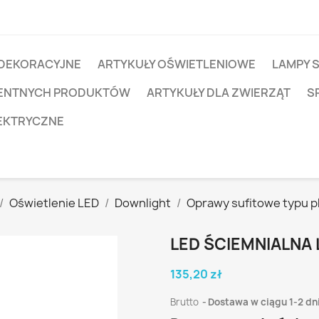
 DEKORACYJNE
ARTYKUŁY OŚWIETLENIOWE
LAMPY 
IGENTNYCH PRODUKTÓW
ARTYKUŁY DLA ZWIERZĄT
S
EKTRYCZNE
Oświetlenie LED
Downlight
Oprawy sufitowe typu p
LED ŚCIEMNIALNA
135,20 zł
Brutto
Dostawa w ciągu 1-2 dn