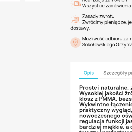
Wszystkie zamówienia 
Zasady zwrotu
Zwrócimy pieniądze, jeś
dostawy.
Możliwość odbioru zam
Sokołowskiego Grzyma
Opis
Szczegóły p
Proste i naturalne,
Wysokiej jakości źr
klosz z PMMA. bezs
Wykwintne łączenie.
praktyczny wygląd,
nowoczesnego oświ
regulacja funkcji ja
bardziej miękkie, a