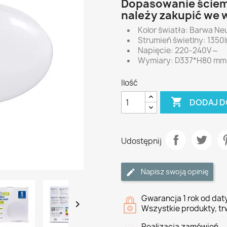
Dopasowanie ściem
należy zakupić we 
Kolor światła: Barwa Ne
Strumień świetlny: 1350
Napięcie: 220-240V～
Wymiary: D337*H80 mm
Ilość

DODAJ D
Udostępnij
Napisz swoją opinię
Gwarancja 1 rok od da

Wszystkie produkty, tr
Realizacja zamówień