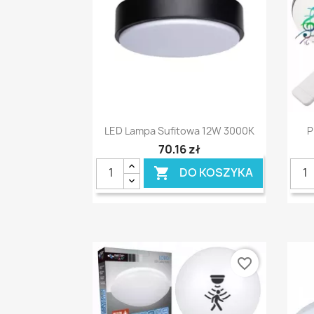
Szybki podgląd

LED Lampa Sufitowa 12W 3000K
P
70,16 zł
DO KOSZYKA

favorite_border