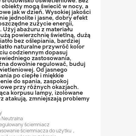
 środowisko oświetleniowe. Bez
e obiekty mogą świecić w nocy, a
owe jak w dzień. Wysokiej jakości
ie jednolite i jasne, dobry efekt
i oszczędne zużycie energii,
 Użyj abażuru z materiału
żą powierzchnię świetlną, dużą
iatło bez oślepiania, bardziej
atło naturalne przywróć kolor
ciu codziennym dopasuj
owiedniego zastosowania,
żna dowolnie regulować, buduj
wietleniowej. Od jasnego
ania po ciepłe i miękkie
enie do spania, zaspokoj
iowe przy różnych okazjach.
ząca korpusu lampy, izolowane
rz atakują, zmniejszają problemy
y
a Neutralna
Regulowany ściemniacz
asowanie ściemniacza do użytku，