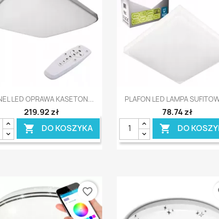
Szybki podgląd
Szybki podgląd


NEL LED OPRAWA KASETON...
PLAFON LED LAMPA SUFITOWA
219,92 zł
78,74 zł
DO KOSZYKA
DO KOSZY


favorite_border
fa