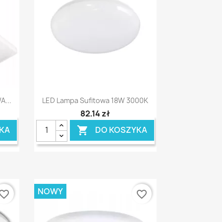
Szybki podgląd

...
LED Lampa Sufitowa 18W 3000K
82,14 zł
KA
DO KOSZYKA

NOWY
vorite_border
favorite_border