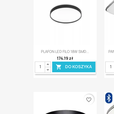
Szybki podgląd

PLAFON LED FILO 18W SMD...
PA
174,19 zł
DO KOSZYKA

favorite_border