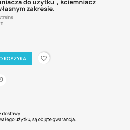
niacza do użytku，ściemniacz
własnym zakresie.
utralna
lm
favorite_border
O KOSZYKA
ty dostawy
wałego użytku, są objęte gwarancją.