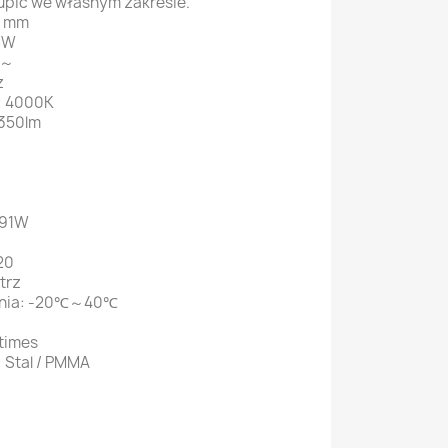
upić we własnym zakresie.
0 mm
8W
V～
z
: 4000K
1350lm
 91W
20
trz
ania: -20℃～40℃
times
 Stal / PMMA