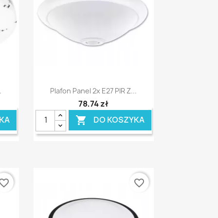
Szybki podgląd

.
Plafon Panel 2x E27 PIR Z...
78,74 zł
KA
DO KOSZYKA

vorite_border
favorite_border