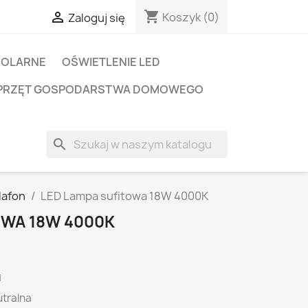
shopping_cart

Koszyk
(0)
Zaloguj się
SOLARNE
OŚWIETLENIE LED
PRZĘT GOSPODARSTWA DOMOWEGO
search
lafon
LED Lampa sufitowa 18W 4000K
OWA 18W 4000K
i
utralna