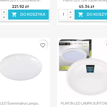
LAMPA LED Z CZUJNIKIEM...
Plafon LED 12W Łazienkowy.
221,92 zł
45,34 zł
DO KOSZYKA
DO KOSZY


favorite_border
fa
Szybki podgląd
Szybki podgląd


LED Ściemnialna Lampa...
PLAFON LED LAMPA SUFITOWA