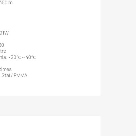
1350lm
 91W
20
trz
ania: -20℃～40℃
times
 Stal / PMMA
S