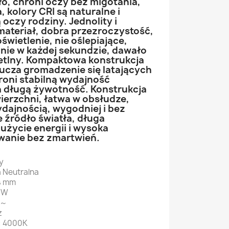
o, chroni oczy bez migotania,
, kolory CRI są naturalne i
oczy rodziny. Jednolity i
ateriał, dobra przezroczystość,
świetlenie, nie oślepiające,
dnie w każdej sekundzie, dawało
ietlny. Kompaktowa konstrukcja
lucza gromadzenie się latających
roni stabilną wydajność
 długą żywotność. Konstrukcja
erzchni, łatwa w obsłudze,
ydajnością, wygodniej i bez
 źródło światła, długa
użycie energii i wysoka
wanie bez zmartwień.
y
a Neutralna
4 mm
8W
V～
z
: 4000K