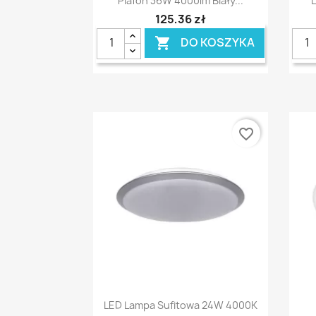
Plafon 36W 4000lm Biały...
125,36 zł
DO KOSZYKA

favorite_border
Szybki podgląd

LED Lampa Sufitowa 24W 4000K