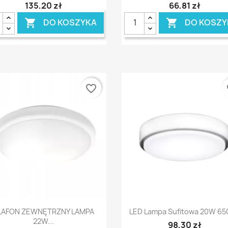
135,20 zł
66,81 zł
DO KOSZYKA
DO KOSZY


favorite_border
fa
Szybki podgląd
Szybki podgląd


LAFON ZEWNĘTRZNY LAMPA
LED Lampa Sufitowa 20W 65
22W...
98,30 zł