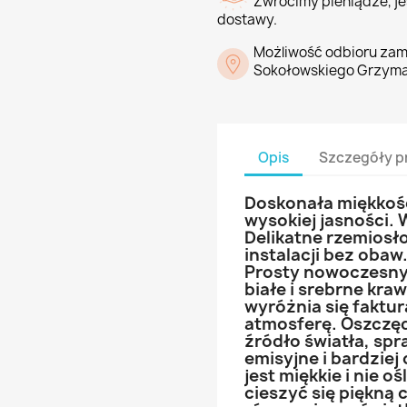
Zwrócimy pieniądze, jeś
dostawy.
Możliwość odbioru zam
Sokołowskiego Grzyma
Opis
Szczegóły p
Doskonała miękkość 
wysokiej jasności. 
Delikatne rzemiosło
instalacji bez obaw.
Prosty nowoczesny s
białe i srebrne kr
wyróżnia się faktu
atmosferę. Oszczęd
źródło światła, spr
emisyjne i bardziej
jest miękkie i nie o
cieszyć się piękną 