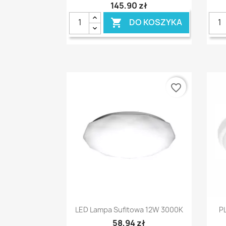
145,90 zł
DO KOSZYKA

favorite_border
Szybki podgląd

LED Lampa Sufitowa 12W 3000K
P
58,94 zł