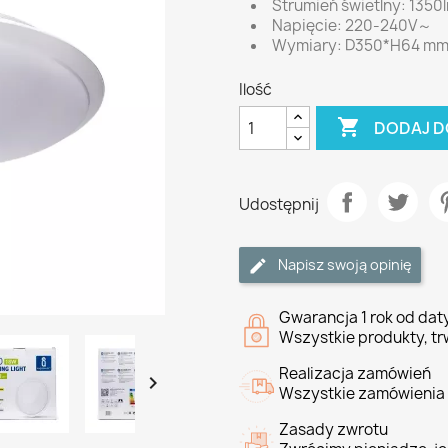
Strumień świetlny: 1350
Napięcie: 220-240V～
Wymiary: D350*H64 m
Ilość

DODAJ D
Udostępnij
Napisz swoją opinię
Gwarancja 1 rok od da
Wszystkie produkty, tr
Realizacja zamówień

Wszystkie zamówienia 
Zasady zwrotu