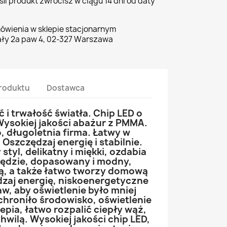
li produkt zwrócisz w ciągu 14 dni od daty
ówienia w sklepie stacjonarnym
ły 2a paw 4, 02-327 Warszawa
roduktu
Dostawca
i trwałość światła. Chip LED o
Wysokiej jakości abażur z PMMA.
, długoletnia firma. Łatwy w
 Oszczędzaj energię i stabilnie.
tyl, delikatny i miękki, ozdabia
awędzie, dopasowany i modny,
rą, a także łatwo tworzy domową
zaj energię, niskoenergetyczne
aw, aby oświetlenie było mniej
 chroniło środowisko, oświetlenie
ślepia, łatwo rozpalić ciepły wąż,
chwilą. Wysokiej jakości chip LED,