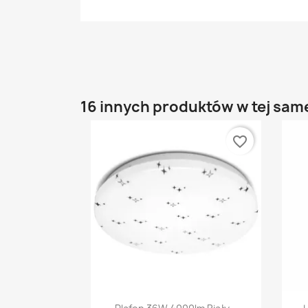
16 innych produktów w tej same
favorite_border
Szybki podgląd
