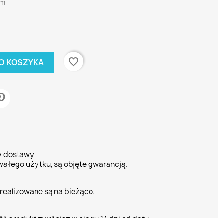
lm
m
favorite_border
O KOSZYKA
ty dostawy
wałego użytku, są objęte gwarancją.
realizowane są na bieżąco.