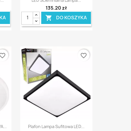
..
LED Ściemnialna Lampa...
135,20 zł
KA
DO KOSZYKA

vorite_border
favorite_border
Szybki podgląd

...
Plafon Lampa Sufitowa LED...