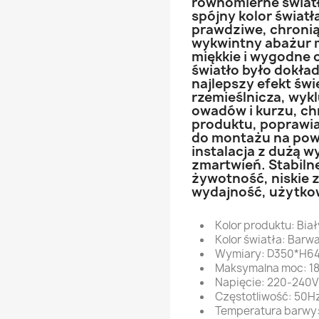
równomierne światł
spójny kolor światła
prawdziwe, chronią 
wykwintny abażur m
miękkie i wygodne o
światło było dokła
najlepszy efekt św
rzemieślnicza, wyk
owadów i kurzu, ch
produktu, poprawia
do montażu na powi
instalacja z dużą w
zmartwień. Stabilne
żywotność, niskie z
wydajność, użytko
Kolor produktu: Biał
Kolor światła: Barw
Wymiary: D350*H6
Maksymalna moc: 1
Napięcie: 220-240
Częstotliwość: 50H
Temperatura barwy