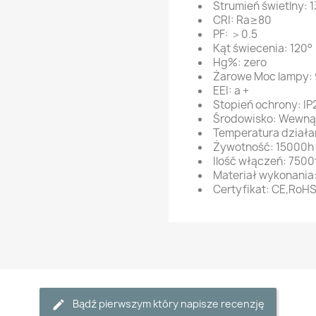
Strumień świetlny: 
CRI: Ra≥80
PF: ＞0.5
Kąt świecenia: 120°
Hg%: zero
Żarowe Moc lampy:
EEI: a +
Stopień ochrony: IP
Środowisko: Wewną
Temperatura dział
Żywotność: 15000h
Ilość włączeń: 7500
Materiał wykonania:
Certyfikat: CE,RoH
Bądź pierwszym który napisze recenzję