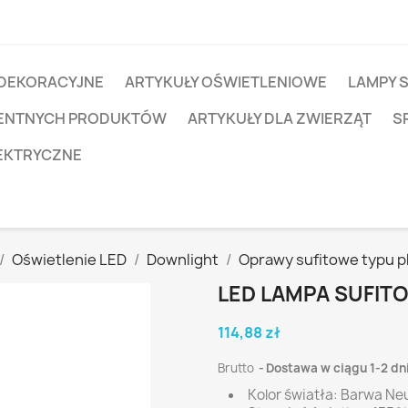
 DEKORACYJNE
ARTYKUŁY OŚWIETLENIOWE
LAMPY 
IGENTNYCH PRODUKTÓW
ARTYKUŁY DLA ZWIERZĄT
S
EKTRYCZNE
Oświetlenie LED
Downlight
Oprawy sufitowe typu p
LED LAMPA SUFIT
114,88 zł
Brutto
Dostawa w ciągu 1-2 dn
Kolor światła: Barwa Ne