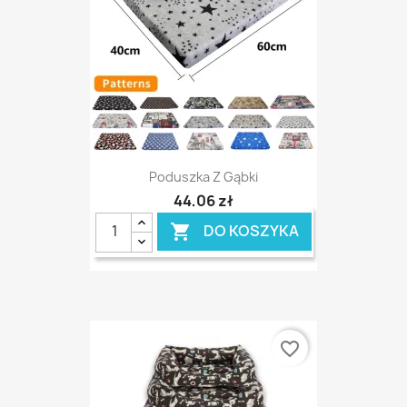
Poduszka Z Gąbki
44,06 zł
DO KOSZYKA

favorite_border