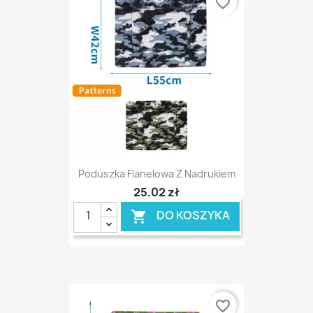
favorite_border
Poduszka Flanelowa Z Nadrukiem
25,02 zł
DO KOSZYKA

favorite_border