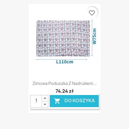
favorite_border
Zimowa Poduszka Z Nadrukiem...
74,24 zł
DO KOSZYKA
