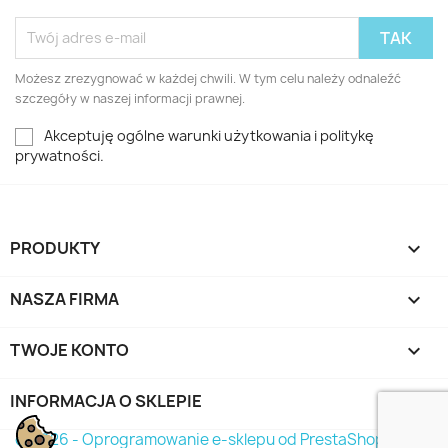
Możesz zrezygnować w każdej chwili. W tym celu należy odnaleźć
szczegóły w naszej informacji prawnej.
Akceptuję ogólne warunki użytkowania i politykę
prywatności.
PRODUKTY

NASZA FIRMA

TWOJE KONTO

INFORMACJA O SKLEPIE
keyboard_arrow_down
© 2026 - Oprogramowanie e-sklepu od PrestaShop™