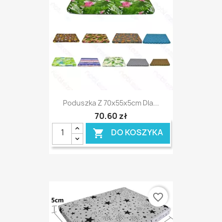
Poduszka Z 70x55x5cm Dla...
70,60 zł
DO KOSZYKA

favorite_border