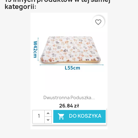
kategorii:
favorite_border
Dwustronna Poduszka...
26,84 zł
DO KOSZYKA
