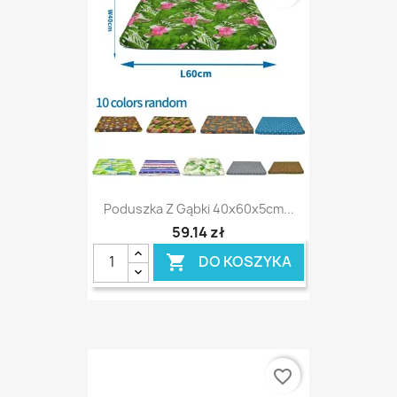
Poduszka Z Gąbki 40x60x5cm...
59,14 zł
DO KOSZYKA

favorite_border