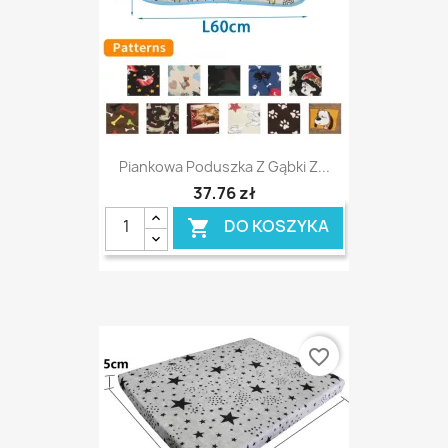
Piankowa Poduszka Z Gąbki Z...
37,76 zł
DO KOSZYKA

favorite_border