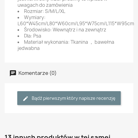
uwagach do zamówienia
Rozmiar: S/M/L/XL
Wymiary:
L60*W45cm/L80*W60cm/L95*W75cm/L115*W95cm
Środowisko: Wewnątrz i na zewnątrz
Dla: Psa
Materiał wykonania: Tkanina ， bawełna
jedwabna
Komentarze (0)
Bądź pierwszym który napisze recenzję
13 innych produktów w tej samej