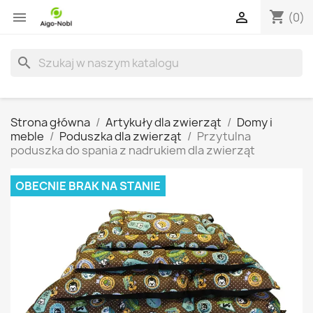
shopping_cart


(0)
search
Strona główna
Artykuły dla zwierząt
Domy i
meble
Poduszka dla zwierząt
Przytulna
poduszka do spania z nadrukiem dla zwierząt
OBECNIE BRAK NA STANIE