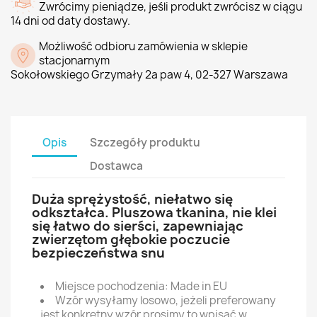
Zwrócimy pieniądze, jeśli produkt zwrócisz w ciągu
14 dni od daty dostawy.
Możliwość odbioru zamówienia w sklepie
stacjonarnym
Sokołowskiego Grzymały 2a paw 4, 02-327 Warszawa
Opis
Szczegóły produktu
Dostawca
Duża sprężystość, niełatwo się
odkształca. Pluszowa tkanina, nie klei
się łatwo do sierści, zapewniając
zwierzętom głębokie poczucie
bezpieczeństwa snu
Miejsce pochodzenia: Made in EU
Wzór wysyłamy losowo, jeżeli preferowany
jest konkretny wzór prosimy to wpisać w