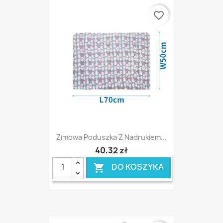
favorite_border
Zimowa Poduszka Z Nadrukiem...
40,32 zł
DO KOSZYKA
