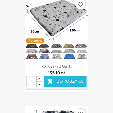
favorite_border
Poduszka Z Gąbki
135,10 zł
DO KOSZYKA
