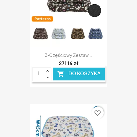
3-Częściowy Zestaw...
271,14 zł
DO KOSZYKA

favorite_border