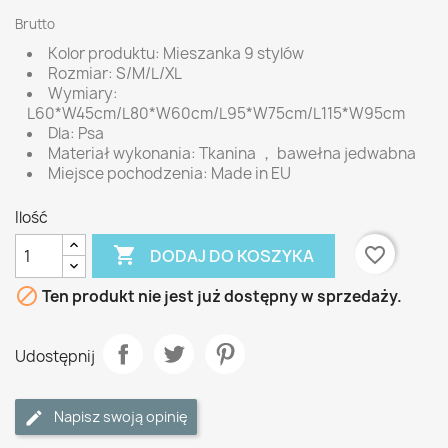
Brutto
Kolor produktu: Mieszanka 9 stylów
Rozmiar: S/M/L/XL
Wymiary:
L60*W45cm/L80*W60cm/L95*W75cm/L115*W95cm
Dla: Psa
Materiał wykonania: Tkanina ， bawełna jedwabna
Miejsce pochodzenia: Made in EU
Ilość

favorite_border
DODAJ DO KOSZYKA

Ten produkt nie jest już dostępny w sprzedaży.
Udostępnij
Napisz swoją opinię