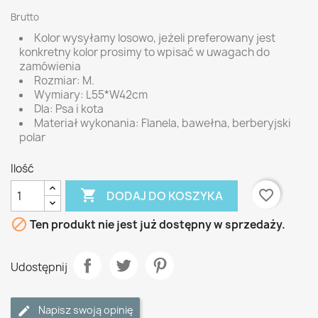
Brutto
Kolor wysyłamy losowo, jeżeli preferowany jest
konkretny kolor prosimy to wpisać w uwagach do
zamówienia
Rozmiar: M.
Wymiary: L55*W42cm
Dla: Psa i kota
Materiał wykonania: Flanela, bawełna, berberyjski
polar
Ilość

favorite_border
DODAJ DO KOSZYKA

Ten produkt nie jest już dostępny w sprzedaży.
Udostępnij
Napisz swoją opinię