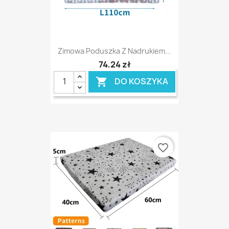
Zimowa Poduszka Z Nadrukiem...
74,24 zł
DO KOSZYKA

favorite_border