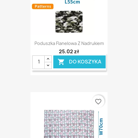
Poduszka Flanelowa Z Nadrukiem
25,02 zł
DO KOSZYKA

favorite_border