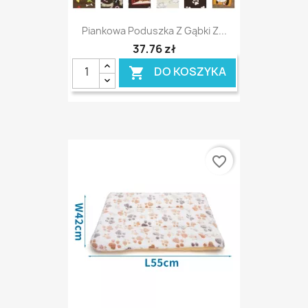
Piankowa Poduszka Z Gąbki Z...
37,76 zł
DO KOSZYKA

favorite_border