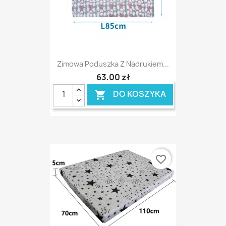
Zimowa Poduszka Z Nadrukiem...
63,00 zł
DO KOSZYKA

favorite_border