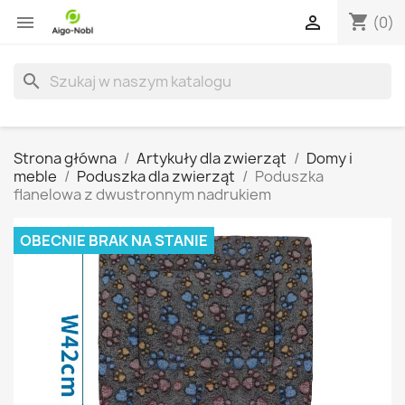
shopping_cart


(0)
search
Strona główna
Artykuły dla zwierząt
Domy i
meble
Poduszka dla zwierząt
Poduszka
flanelowa z dwustronnym nadrukiem
OBECNIE BRAK NA STANIE