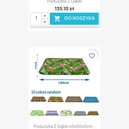
Poduszka Z Gąbki
135,10 zł
DO KOSZYKA

favorite_border
Poduszka Z Gąbki 40x60x5cm...