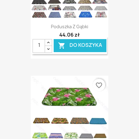
Poduszka Z Gąbki
44,06 zł
DO KOSZYKA

favorite_border