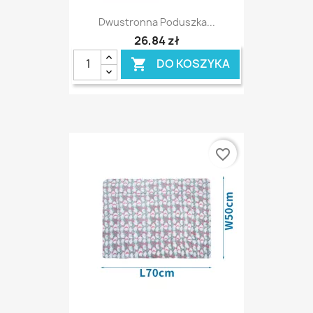
Dwustronna Poduszka...
26,84 zł
DO KOSZYKA

favorite_border