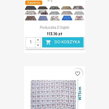
Poduszka Z Gąbki
113,16 zł
DO KOSZYKA

favorite_border