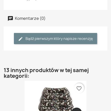
Komentarze (0)
Bądź pierwszym który napisze recenzję
13 innych produktów w tej samej
kategorii:
favorite_border