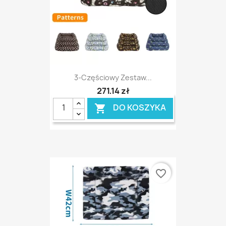
3-Częściowy Zestaw...
271,14 zł
DO KOSZYKA

favorite_border