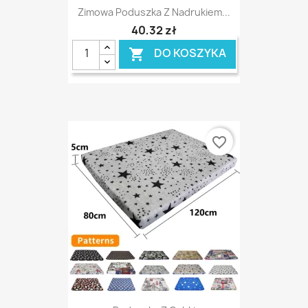
Zimowa Poduszka Z Nadrukiem...
40,32 zł
DO KOSZYKA

favorite_border