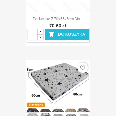
Poduszka Z 70x55x5cm Dla...
70,60 zł
DO KOSZYKA

favorite_border