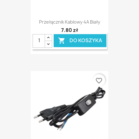
Przełącznik Kablowy 4A Biały
7,80 zł
DO KOSZYKA

favorite_border