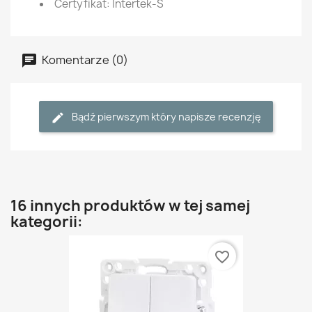
Certyfikat: Intertek-S
Komentarze (0)
Bądź pierwszym który napisze recenzję
16 innych produktów w tej samej
kategorii:
favorite_border