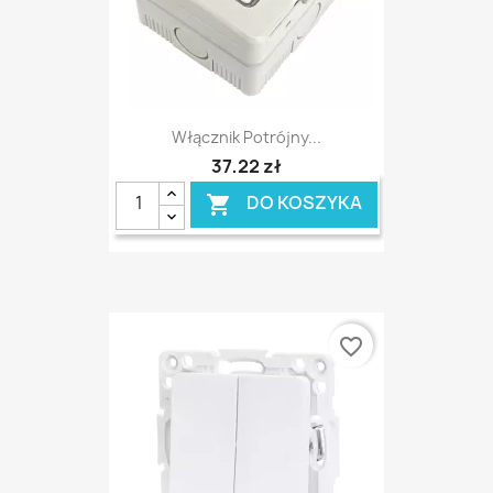
Włącznik Potrójny...
37,22 zł
DO KOSZYKA

favorite_border