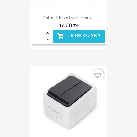
Kabel Z Przełącznikiem...
17,00 zł
DO KOSZYKA

favorite_border