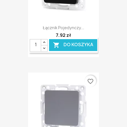
Łącznik Pojedynczy...
7,92 zł
DO KOSZYKA

favorite_border