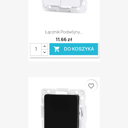
Łącznik Podwójny...
11,66 zł
DO KOSZYKA

favorite_border