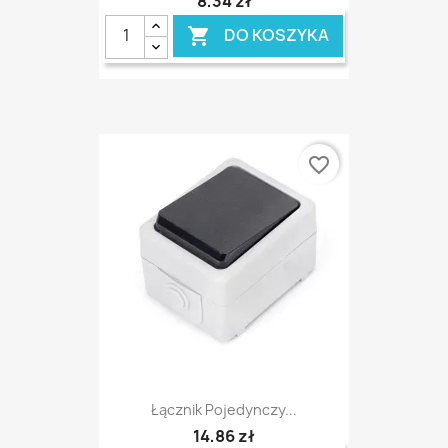
8,34 zł
DO KOSZYKA

favorite_border
Łącznik Pojedynczy...
14,86 zł