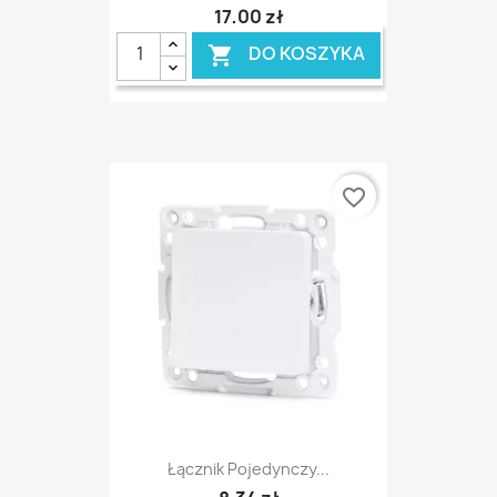
17,00 zł
DO KOSZYKA

favorite_border
Łącznik Pojedynczy...