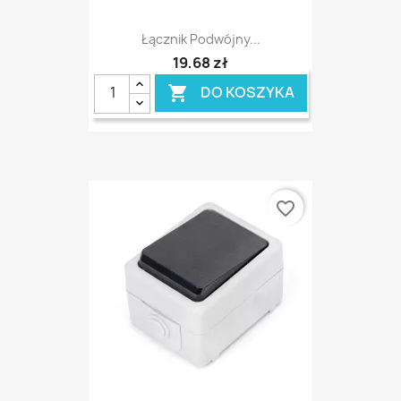
Łącznik Podwójny...
19,68 zł
DO KOSZYKA

favorite_border