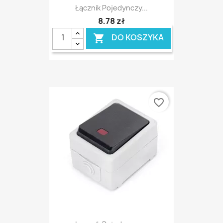
Łącznik Pojedynczy...
8,78 zł
DO KOSZYKA

favorite_border