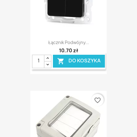
Łącznik Podwójny...
10,70 zł
DO KOSZYKA

favorite_border