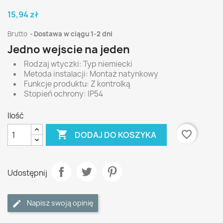
15,94 zł
Brutto
Dostawa w ciągu 1-2 dni
Jedno wejscie na jeden
Rodzaj wtyczki: Typ niemiecki
Metoda instalacji: Montaż natynkowy
Funkcje produktu: Z kontrolką
Stopień ochrony: IP54
Ilość

favorite_border
DODAJ DO KOSZYKA
Udostępnij
Napisz swoją opinię