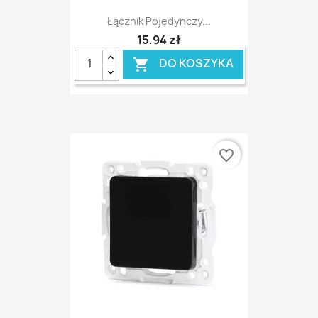
Łącznik Pojedynczy...
15,94 zł
DO KOSZYKA

favorite_border