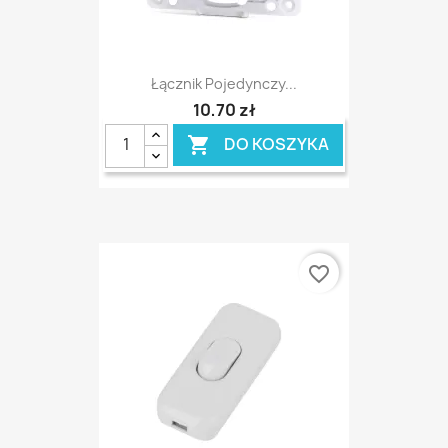
Łącznik Pojedynczy...
10,70 zł
DO KOSZYKA

favorite_border