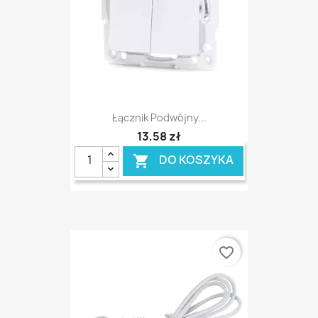
Łącznik Podwójny...
13,58 zł
DO KOSZYKA

favorite_border