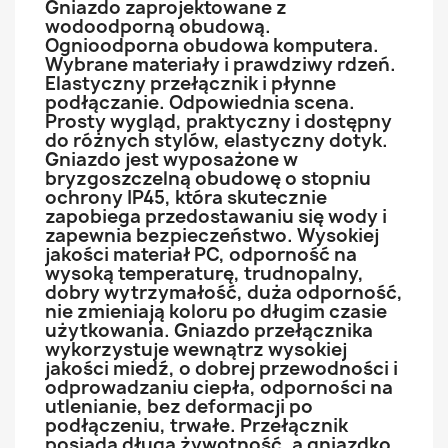
Gniazdo zaprojektowane z
wodoodporną obudową.
Ognioodporna obudowa komputera.
Wybrane materiały i prawdziwy rdzeń.
Elastyczny przełącznik i płynne
podłączanie. Odpowiednia scena.
Prosty wygląd, praktyczny i dostępny
do różnych stylów, elastyczny dotyk.
Gniazdo jest wyposażone w
bryzgoszczelną obudowę o stopniu
ochrony IP45, która skutecznie
zapobiega przedostawaniu się wody i
zapewnia bezpieczeństwo. Wysokiej
jakości materiał PC, odporność na
wysoką temperaturę, trudnopalny,
dobry wytrzymałość, duża odporność,
nie zmieniają koloru po długim czasie
użytkowania. Gniazdo przełącznika
wykorzystuje wewnątrz wysokiej
jakości miedź, o dobrej przewodności i
odprowadzaniu ciepła, odporności na
utlenianie, bez deformacji po
podłączeniu, trwałe. Przełącznik
posiada długa żywotność, a gniazdko