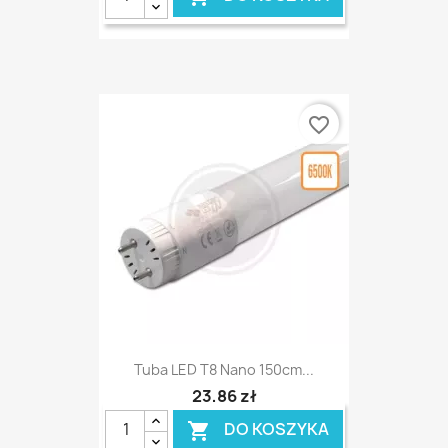
favorite_border
Tuba LED T8 Nano 150cm...
23,86 zł
DO KOSZYKA
