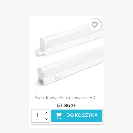
favorite_border
Świetlówka Zintegrowana LED...
57,86 zł
DO KOSZYKA
