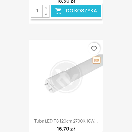
18,50 zł
DO KOSZYKA

favorite_border
Tuba LED T8 120cm 2700K 18W...
16,70 zł