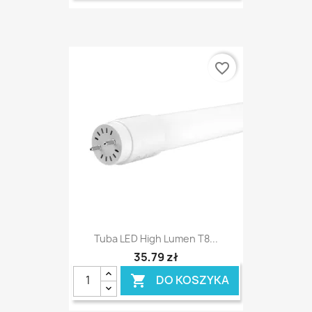
favorite_border
Tuba LED High Lumen T8...
35,79 zł
DO KOSZYKA
