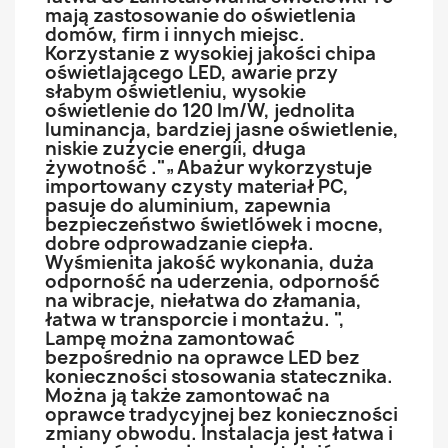
mają zastosowanie do oświetlenia
domów, firm i innych miejsc.
Korzystanie z wysokiej jakości chipa
oświetlającego LED, awarie przy
słabym oświetleniu, wysokie
oświetlenie do 120 lm/W, jednolita
luminancja, bardziej jasne oświetlenie,
niskie zużycie energii, długa
żywotność ."„Abażur wykorzystuje
importowany czysty materiał PC,
pasuje do aluminium, zapewnia
bezpieczeństwo świetlówek i mocne,
dobre odprowadzanie ciepła.
Wyśmienita jakość wykonania, duża
odporność na uderzenia, odporność
na wibracje, niełatwa do złamania,
łatwa w transporcie i montażu. ",
Lampę można zamontować
bezpośrednio na oprawce LED bez
konieczności stosowania statecznika.
Można ją także zamontować na
oprawce tradycyjnej bez konieczności
zmiany obwodu. Instalacja jest łatwa i