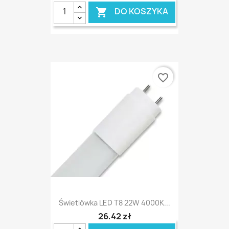
DO KOSZYKA

favorite_border
Świetlówka LED T8 22W 4000K...
26,42 zł