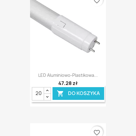
favorite_border
LED Aluminiowo-Plastikowa...
47,28 zł
DO KOSZYKA

favorite_border