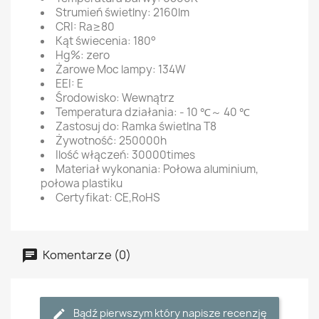
Strumień świetlny: 2160lm
CRI: Ra≥80
Kąt świecenia: 180°
Hg%: zero
Żarowe Moc lampy: 134W
EEI: E
Środowisko: Wewnątrz
Temperatura działania: - 10 ℃～ 40 ℃
Zastosuj do: Ramka świetlna T8
Żywotność: 250000h
Ilość włączeń: 30000times
Materiał wykonania: Połowa aluminium,
połowa plastiku
Certyfikat: CE,RoHS
Komentarze (0)
Bądź pierwszym który napisze recenzję