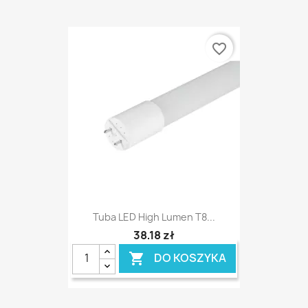
favorite_border
Tuba LED High Lumen T8...
38,18 zł
DO KOSZYKA
