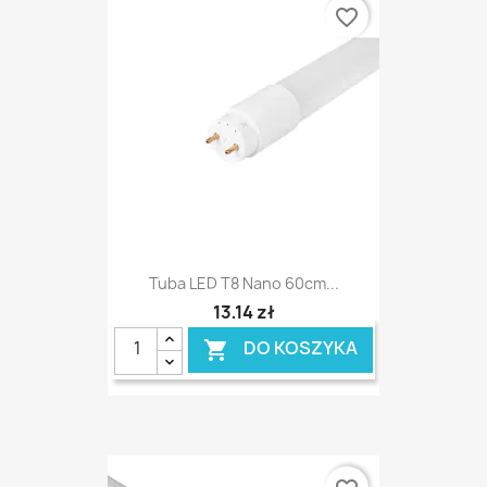
favorite_border
Tuba LED T8 Nano 60cm...
13,14 zł
DO KOSZYKA
