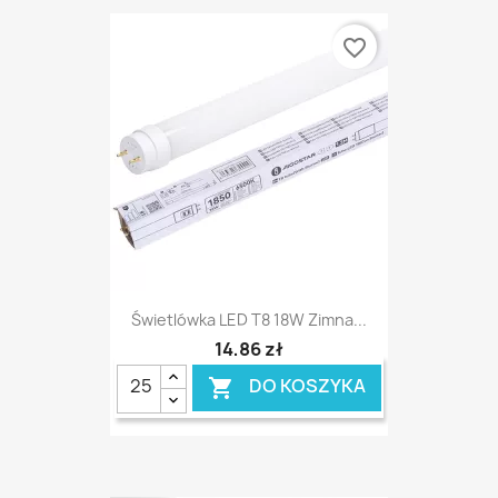
favorite_border
Świetlówka LED T8 18W Zimna...
14,86 zł
DO KOSZYKA
