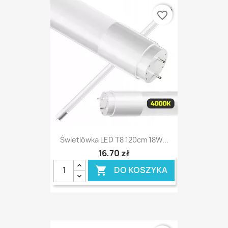
favorite_border
Świetlówka LED T8 120cm 18W...
16,70 zł
DO KOSZYKA
