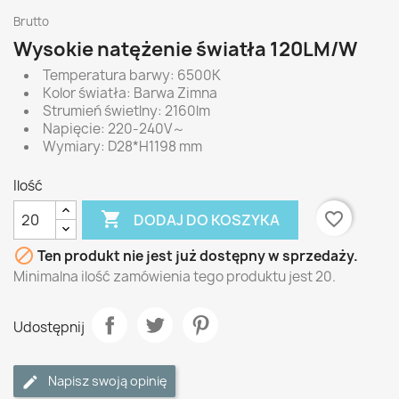
Brutto
Wysokie natężenie światła 120LM/W
Temperatura barwy: 6500K
Kolor światła: Barwa Zimna
Strumień świetlny: 2160lm
Napięcie: 220-240V～
Wymiary: D28*H1198 mm
Ilość

favorite_border
DODAJ DO KOSZYKA

Ten produkt nie jest już dostępny w sprzedaży.
Minimalna ilość zamówienia tego produktu jest 20.
Udostępnij
Napisz swoją opinię