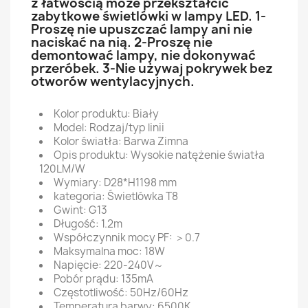
z łatwością może przekształcić
zabytkowe świetlówki w lampy LED. 1-
Proszę nie upuszczać lampy ani nie
naciskać na nią. 2-Proszę nie
demontować lampy, nie dokonywać
przeróbek. 3-Nie używaj pokrywek bez
otworów wentylacyjnych.
Kolor produktu: Biały
Model: Rodzaj/typ linii
Kolor światła: Barwa Zimna
Opis produktu: Wysokie natężenie światła
120LM/W
Wymiary: D28*H1198 mm
kategoria: Świetlówka T8
Gwint: G13
Długość: 1.2m
Współczynnik mocy PF: ＞0.7
Maksymalna moc: 18W
Napięcie: 220-240V～
Pobór prądu: 135mA
Częstotliwość: 50Hz/60Hz
Temperatura barwy: 6500K