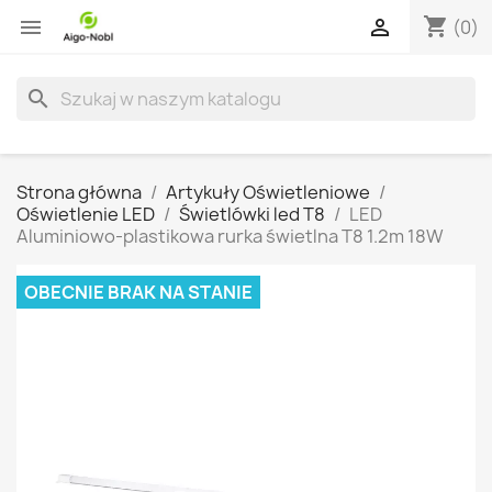
shopping_cart


(0)
search
Strona główna
Artykuły Oświetleniowe
Oświetlenie LED
Świetlówki led T8
LED
Aluminiowo-plastikowa rurka świetlna T8 1.2m 18W
OBECNIE BRAK NA STANIE