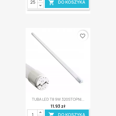
DO KOSZYKA

favorite_border
TUBA LED T8 9W 320STOPNI...
11,93 zł
DO KOSZYKA
