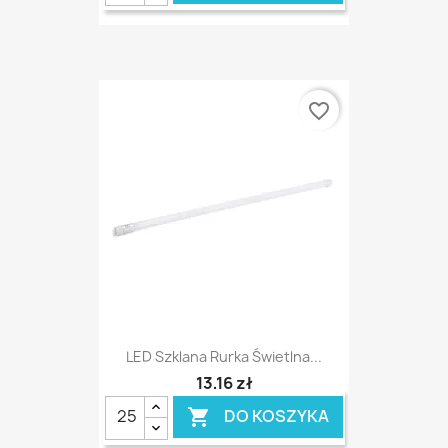
favorite_border
LED Szklana Rurka Świetlna...
13,16 zł
DO KOSZYKA
